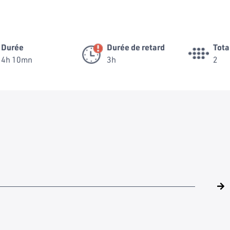
Durée
Durée de retard
Tota
4h 10mn
3h
2