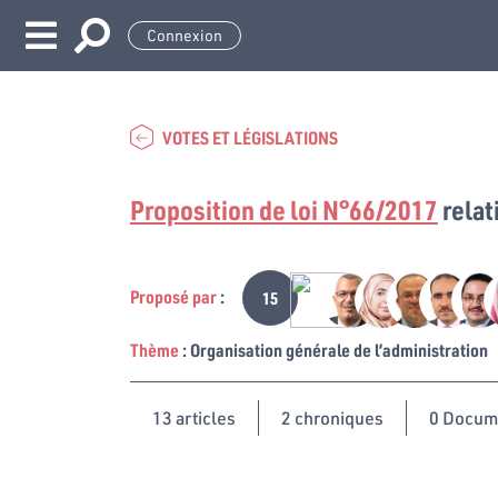
Connexion
VOTES ET LÉGISLATIONS
Proposition de loi N°66/2017
relat
Proposé par
:
15
Thème
: Organisation générale de l’administration
13
articles
2 chroniques
0 Docum