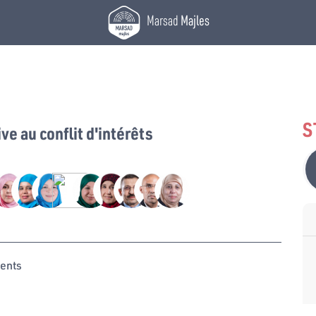
Marsad
Majles
S
ive au conflit d'intérêts
ents