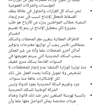
يجب أن تكون الإرادة مشتركة بين كل الوزارات،
المؤسسات والشركات العمومية
نحن نساند كل القرارات والحلول في علاقة بملف
الفسفاط فتعطل الإنتاج تسبب في عدم إيجاد
التنمية، مطالب المواطنين بدزء من الأرباح هو طلب
مشروع لكن بتعطيل الإنتاج لن يتم إلا تقسيم
الخسائر
الاطراف المطالبة بتغيير مقر المحطات والسكك
بصفاقس، قابس يجب أن توازيها مقترحات وتوفير
أماكن أخرى للمحطات علما وأنه من غير الممكن
سحب السكك الحديدية التي سيتم تعويضها في
السنوات القادمة بسكك مترو خفيف
منذ تولينا للوزارة اكتشفنا عدم إنجاز للمخططات، لا
تشخيص ولا تمويل ولكننا بصدد العمل على ذلك
لكن الإشكاليات عالقة منذ سنوات
جرد وتقييم السكة الحديدية يعود للدولة وليس
الشركة الوطنية للسكك الحديدية
بالنسبة لهرسلة المبلغين نحن ضد ذلك قانونا وهناك
هيئات مختصة يمكن التواصل معها علما وأن