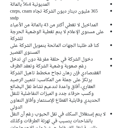
المديونية 56،4 بالمائة
365 مليون دينار ديون الشركة تجاه cnrps, cnam
sndp
المداخيل لا تغطي أكثر من 43 بالمائة من الأعباء
على مستوى الإعلام لا يتم تغطية الوضعية الحرجة
للشركة
كنا قد طلبنا الجهات المانحة بتمويل الشركة على
المستوى القصير
دخول الشركة في حلقة مفرغة دون اي تدخل
رغم صعوبة وضعية الشركة وتعقد الظرف
الغقتصادي فإن رهان نجاح مخطط تاهيل الشركة
يرتكز على جملة من المكاسب: تثمين الرصيد
العقاري، أفاق واعدة لتدعيم نشاط نقل البضائع
وكسب حرفاء جدد و الميزات التفاضلية للنقل
الحديدي وقابلية القطاع للإستثمار وأفاق التعاون
الدولي
لا يتم إستغلال السكك في نقل الحبوب رغم أن النقل
بالشاحنات يتسبب في تهرئة الطرقات وكذلك