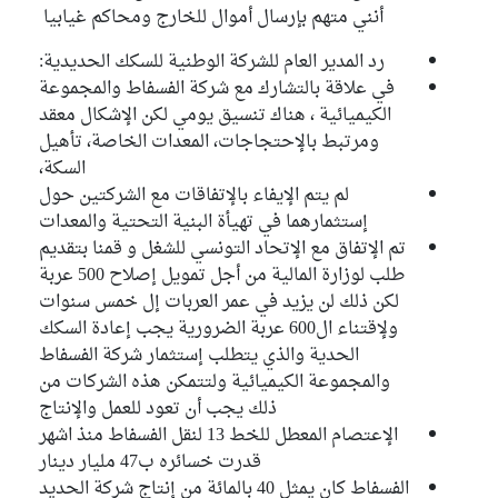
أنني متهم بإرسال أموال للخارج ومحاكم غيابيا
رد المدير العام للشركة الوطنية للسكك الحديدية:
في علاقة بالتشارك مع شركة الفسفاط والمجموعة
الكيميائية ، هناك تنسيق يومي لكن الإشكال معقد
ومرتبط بالإحتجاجات، المعدات الخاصة، تأهيل
السكة،
لم يتم الإيفاء بالإتفاقات مع الشركتين حول
إستثمارهما في تهيأة البنية التحتية والمعدات
تم الإتفاق مع الإتحاد التونسي للشغل و قمنا بتقديم
طلب لوزارة المالية من أجل تمويل إصلاح 500 عربة
لكن ذلك لن يزيد في عمر العربات إل خمس سنوات
ولإقتناء ال600 عربة الضرورية يجب إعادة السكك
الحدية والذي يتطلب إستثمار شركة الفسفاط
والمجموعة الكيميائية ولتتمكن هذه الشركات من
ذلك يجب أن تعود للعمل والإنتاج
الإعتصام المعطل للخط 13 لنقل الفسفاط منذ اشهر
قدرت خسائره ب47 مليار دينار
الفسفاط كان يمثل 40 بالمائة من إنتاج شركة الحديد