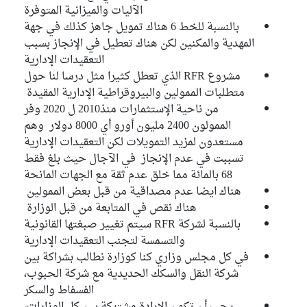
الآليات والميزانية المتوفرة
بالنسبة للخط 6 هناك تمويل جاهز كذلك في جهة
المهدية والمكنين لكن هناك تعطيل في الإنجاز بسبب
التعقيدات الإدارية
مشروع RFR الذي تعطل كثيرا مثل درسا لنا حول
متطلبات الممولين والبيروقراطية الإدارية المقيدة
من ناحية الإستثمارات منذ2010 ل 2020 وفر
الممولون 2400 مليون أورو أي 8000 دولار وهم
مستعدون لمزيد التمويلات لكن التعقيدات الإدارية
تسببت في عدم الإنجاز في الآجال حيث بلغ فقط
68 بالمائة مما خلق عدم ثقة مع الجهات المانحة
هناك ايضا عدم مصداقية من قبل بعض الممولين
هناك نقص في المتابعة من قبل الوزارة
بالنسبة لشركة RFR سيتم تغيير صبغتها القانونية
والتسمسة لتجنب التعقيدات الإدارية
في كل مجلس وزاري كنا كوزارة نطالب بشراكة بين
شركة النقل والسكك الحديدية مع شركة الحبوب،
الفسفاط والسكر