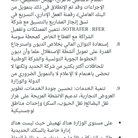
النظام الأساسي للأعزان، الهيكل التنطيمي، أدلة
الإجراءات وقد تم الإنطلاق في ذلك بتمويل من
البنك العاملي)، رقمنة العمل الإداري، التسريع في
نسق إنجاز المشاريع بالتنسيق مع شركة
SOTRAFER . RFER، تثمين الممتلكات وتفعيل
الشراكة مع القطاع الخاص كمحطة سوسة
إستعادة التوازن المالي بخلاص الديون واسترجاع
القدرة على تمويل أنشطة الإستغلال علما وأن ديون
الخطوط الجوية التونسية والشركة الوطنية
للحافلات أكثر بكثير من شركة الحديد ولكنها لا
تحضى باهتمام لا الإعلام لا بالتمويل الضروري من
الدولة والوزارة
تنمية الخدمات: تحسين جودة الخدمات، تطوير
العروض التجارية، تدعيم الانشطة المريحة على غرار
نقل البضائع( نقل الحبوب، السكر) وإحداث مناطق
لوجستيكية
على مستوى الوزارة هناك تهميش حيث ليست هناك
إدارة خاصة بالسكك الحديدية