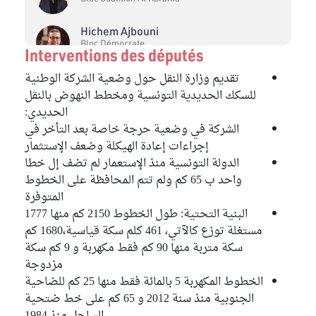
Hichem Ajbouni
Bloc Démocrate
Interventions des députés
Amel Ouertatani
تقديم وزارة النقل حول وضعية الشركة الوطنية
Bloc Qalb Tounes
للسكك الحديدية التونسية ومخطط النهوض بالنقل
الحديدي:
Chokri Belhaj Amara
الشركة في وضعية حرجة خاصة بعد التأخر في
Bloc Ennahdha
إجراءات إعادة الهيكلة وضعف الإستثمار
الدولة التونسية منذ الإستعمار لم تضف إل خطا
Mohamed Affas
واحد ب 65 كم ولم تتم المحافظة على الخطوط
Bloc Coalition Al Karama
المتوفرة
Sayed Ferjani
البنية التحتية: طول الخطوط 2150 كم منها 1777
Bloc Ennahdha
مستغلة توزع كالآتي، 461 كلم سكة قياسية،1680 كم
سكة متربة منها 90 كم فقط مكهربة و 9 كم سكة
Fathi Belgacem
مزدوجة
Bloc Ennahdha
الخطوط المكهربة 5 بالمائة فقط منها 25 كم للضاحية
الجنوبية منذ سنة 2012 و 65 كم على خط ضتحية
Nesrine Laamari
Bloc de la Réforme