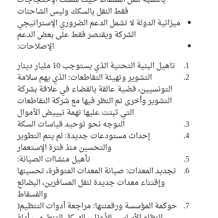
بالنسبة لنقل الفسفاط حيث شملت الإحتجاجات
فقط النقل بالسكك وليس الشاحنات
ميزانية الدولة لا تشمل الدعم الضروري الإستراتيجي
الشركة ويقتصر فقط على بعض الدعم
الإصلاحات:
تاهيل البنية التحتية الذي يستوجب 10 مليار دينار
التشوير وتهيئة التقاطعات: الذي يهم سلامة
التونسيين، قضية عالقة بالقضاء في علاقة بشركة
التشوير وأخرى تم النظر فيها مع شركة التقاطعات
التي ثبتت عليها تهمة تبييض الأموال
التوجه نحو توحيد قياسات السكة
إحداث مستودعات جديدة: لم يتم التطوير
والتحسين منذ فترة الإستعمار
تأهيل منشاات الصيانة:
تجديد المعدات: صيانة المعدات المتوفرة، تحسينها
وإقتناء معدات جديدة لنقل المسافرين، البضائع
والفسفاط
حوكمة المؤسسة ورقمنتها: مراجعة أدوات التنظيم(