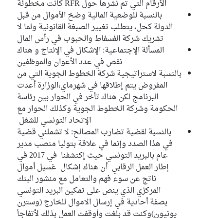
الأرقام التي تم نشرها حول RFR كانت مخطوئة
بالنسبة للوضعية المالية وضخ الأموال من قبل
الدولة كحل، يتطلب تغيير الصبغة القانونية ولما لا
تشريك شركة الفسفاط والحبوب في رأس المال
المسألة الإجتماعية: الإشكال في الإنتاج و هناك
نقص في عدد الأعوان والموظفين
بالنسبة لاستراتيجية شركة الخطوط الجوية التي من
المفروض يتم إطلاقها في شهرماي،الوزارة أعدت
البرنامج لكن هناك تأخر في الحوار بين رئاسة
الحكومة وشركة الخطوط الجوية وكذلك الحوار مع
الإتحاد التونسي للشغل
بالنسبة لقضية تضارب المصالح: لا تشملني قضية
في هذا الصدد وإنما في علاقة بتوليا منصب مدير
عام بالبريد التونسي حيث إكتشفنا في 2017 في
إطار العمل الرقابي أن هناك إشكال غسيل أموال
ناتج عن سوء فهم والتعامل مع منشور البنك
المركزي الذي ينص على تمكين البريد التونسي
بصفة أحادية في إرسال الاموال للخارج (وسترن
يونيون)وكنت قد بلغت وأوقفت العمل بذلك لأتفاجأ