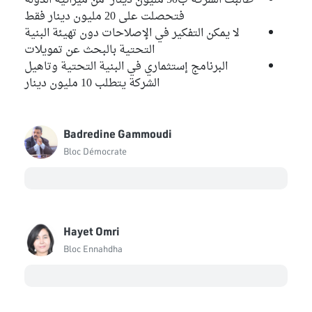
طالبت الشركة ب50 مليون دينار من ميزانية الدولة
فتحصلت على 20 مليون دينار فقط
لا يمكن التفكير في الإصلاحات دون تهيئة البنية
التحتية بالبحث عن تمويلات
البرنامج إستثماري في البنية التحتية وتاهيل
الشركة يتطلب 10 مليون دينار
Badredine Gammoudi
Bloc Démocrate
Hayet Omri
Bloc Ennahdha