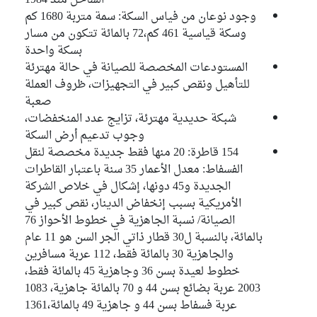
الساحل منذ 1984
وجود نوعان من فياس السكة: سمة متربة 1680 كم
Marouan Falfel
وسكة قياسية 461 كم،72 بالمائة تتكون من مسار
Bloc Tahya Tounes
بسكة واحدة
المستودعات المخصصة للصيانة في حالة مهترئة
Imed Ouled Jebril
للتأهيل ونقص كبير في التجهيزات، ظروف العملة
Bloc National
صعبة
شبكة حديدية مهترئة، تزايج عدد المنخفضات،
Leila Haddad
وجوب تدعيم أرض السكة
Bloc Démocrate
154 قاطرة: 20 منها فقط جديدة مخصصة لنقل
الفسفاط: معدل الأعمار 35 سنة باعتبار القاطرات
الجديدة و45 دونها، إشكال في خلاص الشركة
الأمريكية بسبب إنخفاض الدينار، نقص كبير في
الصيانة/ نسبة الجاهزية في خطوط الأحواز 76
بالمائة، بالنسبة ل30 قطار ذاتي الجر السن هو 11 عام
والجاهزية 30 بالمائة فقط، 112 عربة مسافرين
خطوط لعيدة بسن 36 وجاهزية 45 بالمائة فقط،
2003 عربة بضائع بسن 44 و 70 بالمائة جاهزية، 1083
عربة فسفاط بسن 44 و جاهزية 49 بالمائة،1361