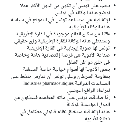
بلقاسم حسن
يجب على تونس أن تكون من الدول الأكثر عملا
كتلة حركة النهضة
لوضع هاته الوكالة في تونس
الإتفاقية هي ستساعد تونس في التموقع في سياسة
نبيل حجي
هاته الوكالة الإفريقية
الكتلة الديمقراطية
17% من سكان العالم موجودة في القارة الإفريقية
وستعطي هاته الوكالة للقارة الإفريقية وزن حقيقي
منيرة العياري
الكتلة الديمقراطية
تونس لها صورة إيجابية في القارة الإفريقية
صناعة الأدوية هي فرصة إقتصادية هامة وخاصة
محمد السخيري
في خلق مواطن الشغل
كتلة حزب قلب تونس
بعض الأدوية لها أسوام خيالية خاصةً المتعلقة
بمقاومة السرطان وعلى تونس أن تمارس ضغط على
عواطف قريش عبيد
الصناعات الدوائية Industries pharmaceutiques
كتلة الحزب الدستوري الحر
لمراعاة الواقع التونسي
إذا صادقت تونس على هاته المعاهدة فستكون من
زينب السفاري
الدول المؤسسة للوكالة
كتلة الحزب الدستوري الحر
هاته الإتفاقية ستخلق نظام قانوني متكامل في
محمد العفاس
قطاع الأدوية
كتلة ائتلاف الكرامة