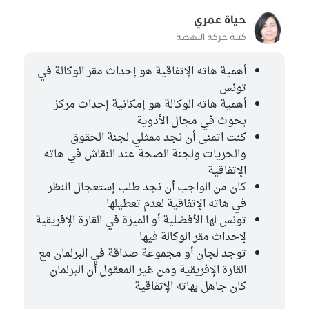
مريم اللغماني
حياة عمري
مستقل
كتلة حركة النهضة
عماد الخميري
كتلة حركة النهضة
أهمية هاته الإتفاقية هو إحداث مقر الوكالة في
تونس
هاجر بوزمي
أهمية هاته الوكالة هو إمكانية إحداث مركز
كتلة حركة النهضة
بحوث في مجال الأدوية
كنت اتمنى أن نجد ممثلي لجنة الحقوق
محمد الحصايري
والحريات ولجنة الصحة عند النقاش في هاته
كتلة حزب قلب تونس
الإتفاقية
سيف الدين المرغني
كان من الواجب أن نجد طلب إستعجال النظر
كتلة حزب قلب تونس
في هاته الإتفاقية لعدم تعطيلها
تونس لها الأفضلية أو الميزة في القارة الإفريقية
شادية الحفصوني
لإحداث مقر الوكالة فيها
كتلة حزب قلب تونس
توجد لجان أو مجموعة صداقة في البرلمان مع
القارة الإفريقية ومن غير المعقول أن البرلمان
عدنان بن ابراهيم
كان جاهل بهاته الإتفاقية
مستقل