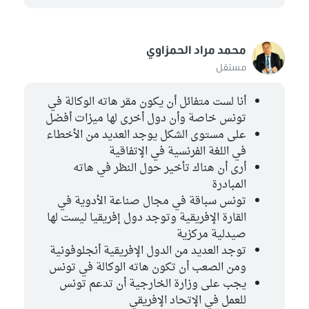
سلوى بن عيشة
مستقل
محمد مراد الحمزاوي
خير الدين الزاهي
كتلة الاصلاح
مستقل
عواطف فتيريش
أنا لست متفائل أن يكون مقر هاته الوكالة في
كتلة ائتلاف الكرامة
تونس خاصة وأن دول أخرى لها ميزات أفضل
على مستوى الشكل يوجد العديد من الأخطاء
العياشي زمال
في اللغة الفرنسية في الإتفاقية
الكتلة الوطنية
أرى أن هناك تأخير حول النظر في هاته
المبادرة
حياة عمري
كتلة حركة النهضة
تونس سباقة في مجال صناعة الأدوية في
القارة الإفريقية وتوجد دول إفريقيا ليست لها
محمد الصادق قحبيش
صيدلية مركزية
كتلة الاصلاح
توجد العديد من الدول الإفريقية أنجلوفونية
ومن الصعب أن تكون هاته الوكالة في تونس
سميرة سميعي
يجب على وزارة الخارجية أن تدعم تونس
كتلة حركة النهضة
للعمل في الإتحاد الإفريقي