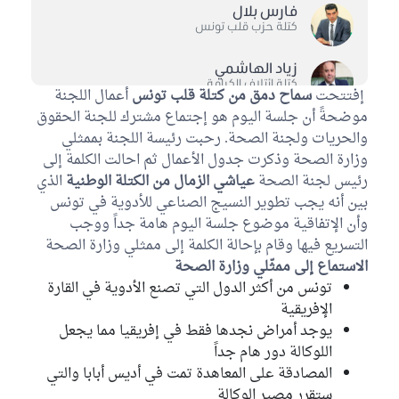
فارس بلال
كتلة حزب قلب تونس
زياد الهاشمي
كتلة ائتلاف الكرامة
إفتتحت
سماح دمق من كتلة قلب تونس
أعمال اللجنة
موضحةً أن جلسة اليوم هو إجتماع مشترك للجنة الحقوق
ليليا بالليل
والحريات ولجنة الصحة. رحبت رئيسة اللجنة بممثلي
كتلة الاصلاح
وزارة الصحة وذكرت جدول الأعمال ثم احالت الكلمة إلى
رئيس لجنة الصحة
عياشي الزمال من الكتلة الوطنية
الذي
نسرين العماري
كتلة الاصلاح
بين أنه يجب تطوير النسيج الصناعي للأدوية في تونس
وأن الإتفاقية موضوع جلسة اليوم هامة جداً ووجب
أميرة شرف الدين
التسريع فيها وقام بإحالة الكلمة إلى ممثلي وزارة الصحة
الكتلة الوطنية
الاستماع إلى ممثّلي وزارة الصحة
تونس من أكثر الدول التي تصنع الأدوية في القارة
فريدة عبيدي
الإفريقية
كتلة حركة النهضة
يوجد أمراض نجدها فقط في إفريقيا مما يجعل
اللوكالة دور هام جداً
فائزة بوهلال
كتلة حركة النهضة
المصادقة على المعاهدة تمت في أديس أبابا والتي
ستقرر مصير الوكالة