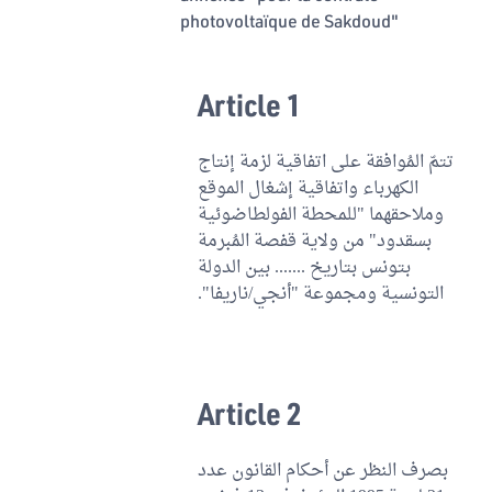
photovoltaïque de Sakdoud"
Article 1
تتمّ المُوافقة على اتفاقية لزمة إنتاج
الكهرباء واتفاقية إشغال الموقع
وملاحقهما "للمحطة الفولطاضوئية
بسقدود" من ولاية قفصة المُبرمة
بتونس بتاريخ ....... بين الدولة
التونسية ومجموعة "أنجي/ناريفا".
Article 2
بصرف النظر عن أحكام القانون عدد