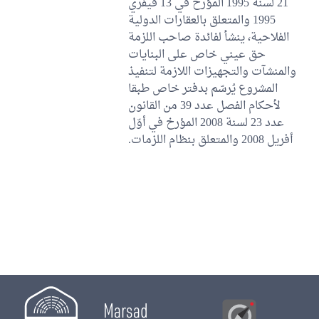
21 لسنة 1995 المؤرخ في 13 فيفري
1995 والمتعلق بالعقارات الدولية
الفلاحية، ينشأ لفائدة صاحب اللزمة
حق عيني خاص على البنايات
والمنشآت والتجهيزات اللازمة لتنفيذ
المشروع يُرسّم بدفتر خاص طبقا
لأحكام الفصل عدد 39 من القانون
عدد 23 لسنة 2008 المؤرخ في أوّل
أفريل 2008 والمتعلق بنظام اللزمات.
Marsad