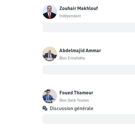
Zouhair Makhlouf
Indépendant
Abdelmajid Ammar
Bloc Ennahdha
Foued Thameur
Bloc Qalb Tounes
Discussion générale