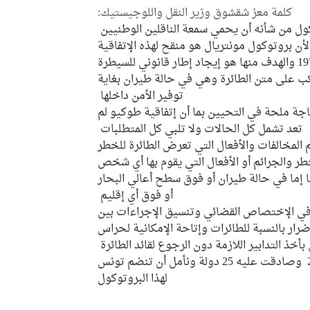
كلمة معز شقشوق وزير النقل واللوجيستيك:
كول من شأنه أن يحمي سمعة الناقلين الوطنيين
لأن بروتوكول مونتريال هو منقح لهذه الإتفاقية
ونحن إنضممنا لهذه الإتفاقية في 1974 والهدف منها هو إيجاد إطار قانوني للسيطرة
تكب على متن الطائرة وهي في حالة طيران بغاية
توفير الأمن داخلها
اجة ملحة في التحيين بما أن إتفاقية طوكيو لم
تعد تشمل كل الحالات ولا تلبي كل المتطلبات
 المخالفات والأفعال التي تعرض الطائرة للخطر
 والجرائم أو الأفعال التي يقوم بها أي شخص
 إما في حالة طيران أو فوق سطح أعالي البحار
أو فوق أي إقليم
 في الإختصاص القضائي وتنسيق الإجراءات بين
ضرار بالنسبة للطائرات وإتاحة الإمكانية لحراس
 بأخذ التدابير اللازمة دون الرجوع لقائد الطائرة
البروتوكول دخل حيز النفاذ في 2020 وصادقت عليه 25 دولة ونأمل أن تنضم تونس
لهذا البروتوكول