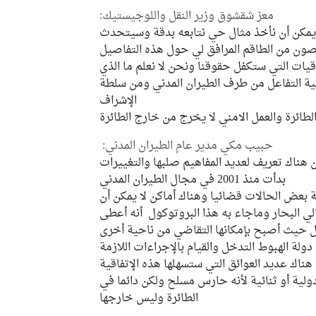
معز شقشوق وزير النقل واللوجيستيك:
يمكن أن نأخذ مثال حي نتابعه بدقة وسيتحدث
ون من الطاقم المرافق لي حول هذه التفاصيل
قيات التي ستكفل حقوقنا ونحن لا نعلم ما الذي
ة التفاعل من طرف الطيران المدني ومن سلطة
الإشراف
لطائرة والعمل الامني لا يخرج من خارج الطائرة
حبيب مكي مدير عام الطيران المدني:
ية هي منذ 1974 ولم يكن هناك تعريف لعديد المفاهيم صلبها والتغييرات
بدأت منذ 2001 في مجال الطيران المدني
بعض الحالات قضائيا وهناك أماكن لا يمكن أن
 البحار وماجاء به هذا البروتوكول أنه أعطى
غل حيث أصبح بإمكانها التقاضي من ناحية أخرى
ولة الهبوط التدخل والقيام بالإجراءات اللازمة
 هناك عديد العوائق التي ستسهلها هذه الإتفاقية
ولية أو ثنائية لأنه حارس مسلح ولكن دائما في
الطائرة وليس خارجها