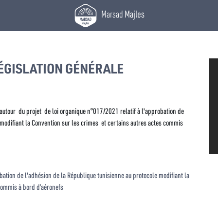
Marsad
Majles
ÉGISLATION GÉNÉRALE
e autour du projet de loi organique n°017/2021 relatif à l'approbation de
 modifiant la Convention sur les crimes et certains autres actes commis
obation de l'adhésion de la République tunisienne au protocole modifiant la
 commis à bord d’aéronefs