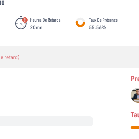
00
Heures De Retards
Taux De Présence
20mn
55.56%
 de retard)
Pr
Ta