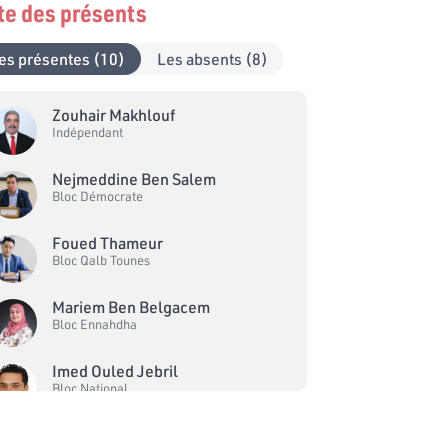
ste des présents
es présentes (10)
Les absents (8)
Zouhair Makhlouf
Indépendant
Nejmeddine Ben Salem
Bloc Démocrate
Foued Thameur
Bloc Qalb Tounes
Mariem Ben Belgacem
Bloc Ennahdha
Imed Ouled Jebril
Bloc National
Abdelmajid Ammar