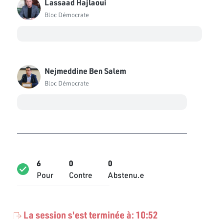
Lassaad Hajlaoui
Bloc Démocrate
Nejmeddine Ben Salem
Bloc Démocrate
6
0
0
Pour
Contre
Abstenu.e
La session s'est terminée à: 10:52