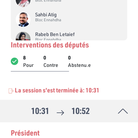
Sahbi Atig
Bloc Ennahdha
Rabeb Ben Letaief
Bloc Ennahdha
Interventions des députés
Lassaad Hajlaoui
8
0
0
Bloc Démocrate
Pour
Contre
Abstenu.e
Jedidi Sboui
Bloc Qalb Tounes
La session s'est terminée à: 10:31
Haythem Brahem
Bloc de la Réforme
10:31
10:52
Seifedine Makhlouf
Bloc Coalition Al Karama
Président