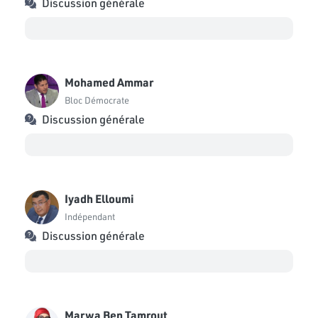
Discussion générale
Bloc Ennahdha
Wissem Chaari
Bloc PDL
Leila Haddad
Mohamed Ammar
Bloc Démocrate
Bloc Démocrate
Abdesslam Ben Amara
Discussion générale
Bloc Démocrate
Iyadh Elloumi
Indépendant
Discussion générale
Marwa Ben Tamrout