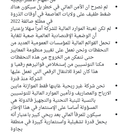
من المهام الاستراتيجية
لم نصرح ان الأمن المائي في خطر بل سيكون هناك
ضغط طفيف على ولايات العاصمة في أوقات الذروة
في مطلع صائفة 2022
لم تكن تعبئة الموارد المالية للشركة أمرا سهلا بإعتبار
أن الوضعية الإقتصادية العالمية صعبة للغاية
تحمل القوائم المالية للمؤسسات العمومية العديد من
التحفظات ونحن نعمل على تغيير منظومة المعايير
حتى نتمكن من الخروج من هذه التحفظات
مكنا التونسيين من إستخلاص فواتيرهم رقميا و
هذا كان ثمرة للانتقال الرقمي التي تعمل عليها
الشركة منذ فترة
نحن شركة غير ربحية غايتها فقط الموازنة مابين
الارباح والمصاريف وتأمين الموارد المائية للتونسيين
بالنسبة للبنية التحتية والتجهيز فالدولة هي
المسؤولة أساسا على الإستثمار في هذا الإطار
سيكون للمرفأ المالي بعد ربحي كبير باعتبار أنه
يحمل قدرة تشغيلية واستثمارية كبيرة في منطقة
بجاوة