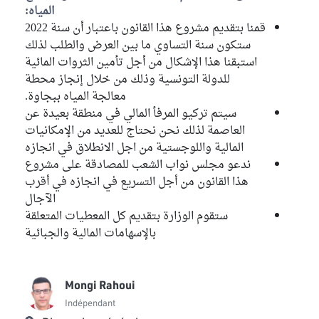
المياه:
قمنا بتقديم مشروع هذا القانون باعتبار أن سنة 2022
Haykel Mekki
ستكون سنة التساوي ما بين العرض والطلب لذلك
Bloc Démocrate
استبقنا هذا الإشكال من أجل تأمين الثروات المائية
Iyadh Elloumi
للدولة التونسية وذلك من خلال إنجاز محطة
Indépendant
معالجة المياه ببجاوة.
سيتم تركيو المرفأ المالي في منطقة بعيدة عن
Samira Bizig
العاصمة لذلك نحن نحتاج للعديد من الإمكانيات
Bloc National
المالية واللوجستية من اجل الانطلاق في انجازه
ندعو مجلس نواب الشعب للمصادقة على مشروع
Mongi Rahoui
هذا القانون من أجل التسريع في انجازه في أقرب
Indépendant
الآجال
ستقوم الوزارة بتقديم كل المعطيات المتعلقة
Non affilié au commission
6
بالإسهامات المالية والجبائية
Samia Abbou
Bloc Démocrate
Neji Jmal
Mongi Rahoui
Bloc Ennahdha
Indépendant
Oussama Sghaier