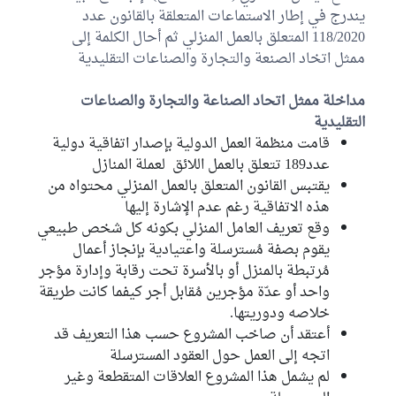
يندرج في إطار الاستماعات المتعلقة بالقانون عدد
صفاء الغريبي
118/2020 المتعلق بالعمل المنزلي ثم أحال الكلمة إلى
الكتلة الوطنية
ممثل اتخاد الصنعة والتجارة والصناعات التقليدية
جمالي بوضوافي
مستقل
مداخلة ممثل اتحاد الصناعة والتجارة والصناعات
التقليدية
بلقاسم الدراجي
قامت منظمة العمل الدولية بإصدار اتفاقية دولية
كتلة حركة النهضة
عدد189 تتعلق بالعمل اللائق لعملة المنازل
يقتبس القانون المتعلق بالعمل المنزلي محتواه من
عبد الرزاق عويدات
هذه الاتفاقية رغم عدم الإشارة إليها
الكتلة الديمقراطية
وقع تعريف العامل المنزلي بكونه كل شخص طبيعي
يقوم بصفة مُسترسلة واعتيادية بإنجاز أعمال
أمل السعيدي
الكتلة الديمقراطية
مُرتبطة بالمنزل أو بالأسرة تحت رقابة وإدارة مؤجر
واحد أو عدّة مؤجرين مُقابل أجر كيفما كانت طريقة
سالم قطاطة
خلاصه ودوريتها.
الكتلة الديمقراطية
أعتقد أن صاخب المشروع حسب هذا التعريف قد
اتجه إلى العمل حول العقود المسترسلة
لم يشمل هذا المشروع العلاقات المتقطعة وغير