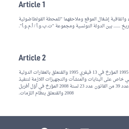
Article 1
باء واتفاقية إشغال الموقع وملاحقهما "للمحطة الفولطاضوئية
اريخ ...... بين الدولة التونسية ومجموعة "ت.ب.و.أ / أ.م.و.أ
Article 2
بصرف النظر عن أحكام القانون عدد 21 لسنة 1995 المؤرخ في 13 فيفري 1995 والمُتعلق بالعقارات الدولية
ي خاص على البنايات والمنشآت والتجهيزات اللازمة لتنفيذ
المشروع يُرسّم بدفتر خاص طبقا لأحكام الفصل عدد 39 من القانون عدد 23 لسنة 2008 المؤرخ في أوّل أفريل
2008 والمُتعلق بنظام اللزمات.