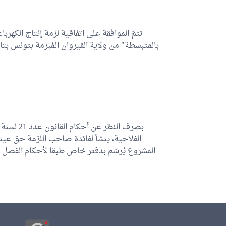
تتمّ الموافقة على اتفاقية لزمة إنتاج الكهر
بالمتبسطة" من ولاية القيروان المُبرمة بتونس بت".
الفلاحية، ينشأ لفائدة صاحب اللزمة حق عين