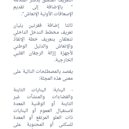
التعريف المتعلق بدفتر السلامة
" بالإضافة إلى تقديم
الإسعافات الأولية الإنعاش".
ثالثا إضافة فقرتين يليان
تعريف مخطط التدخل الداخلي
تتعلقان بتعريف خطة الإنقاذ
والإنعاش والدليل الوطني
لأجهزة إزالة الرجفان القلبي
الخارجية.
يقصد بالمصطلحات التالية على
معنى هذه المجلة:
- البناية: البنايات الثابتة
والفضاءات والمنشآت غير
الثابتة أو الوقتية المعدة
لاستقبال العموم أو البنايات
ذات العلو المرتفع أو المعدة
للسكنى أو المحتوية على