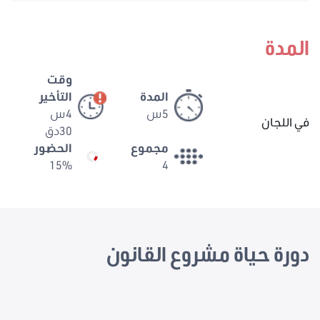
المدة
وقت
المدة
التأخير
5س
4س
في اللجان
30دق
مجموع
الحضور
15%
4
دورة حياة مشروع القانون