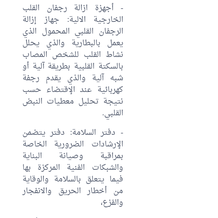
- أجهزة ازالة رجفان القلب
الخارجية الالية: جهاز إزالة
الرجفان القلبي المحمول الذي
يعمل بالبطارية والذي يحلل
نشاط القلب للشخص المصاب
بالسكتة القلبية بطريقة آلية أو
شبه آلية والذي يقدم رجفة
كهربائية عند الإقتضاء حسب
نتيجة تحليل معطيات النبض
القلبي.
- دفتر السلامة: دفتر يتضمن
الإرشادات الضرورية الخاصة
بمراقبة وصيانة البناية
والشبكات الفنية المركزة بها
فيما يتعلق بالسلامة والوقاية
من أخطار الحريق والانفجار
والفزع،