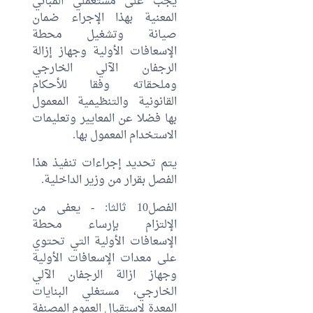
يجب على مستعملي المباني
المعنية بهذا الإجراء ضمان
صيانة وتشغيل محطة
الإسعافات الأولية وجهاز إزالة
الرجفان الآلي الخارجي
وملحقاته وفقا للأحكام
القانونية والتنظيمية المعمول
بها فضلا عن المعايير وتعليمات
الاستخدام المعمول بها.
يتم تحديد إجراءات تنفيذ هذا
الفصل بقرار من وزير الداخلية.
الفصل10 ثالثا: - يعفى من
الإلتزام بإرساء محطة
الإسعافات الأولية التي تحتوي
على معدات الإسعافات الأولية
وجهاز ازالة الرجفان الآلي
الخارجي، مستغلي البنايات
المعدة لاستقبال العموم المصنفة