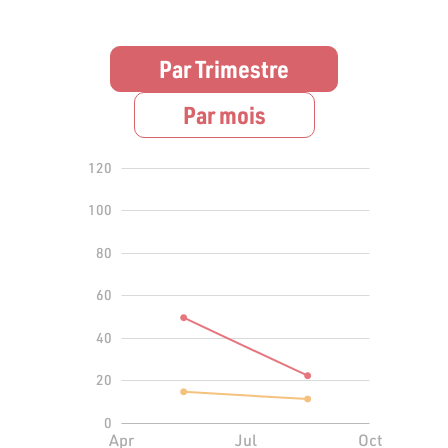
Par Trimestre
Par mois
140
-40
-20
120
100
80
60
100
40
20
0
Jan 2022
Apr
L
Jul
Oct