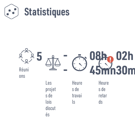
Statistiques
-
08h
02h
5
-
45mn
30
Réuni
ons
Les
Heure
Heure
projet
s de
s de
s de
travai
retar
lois
ls
ds
discut
és