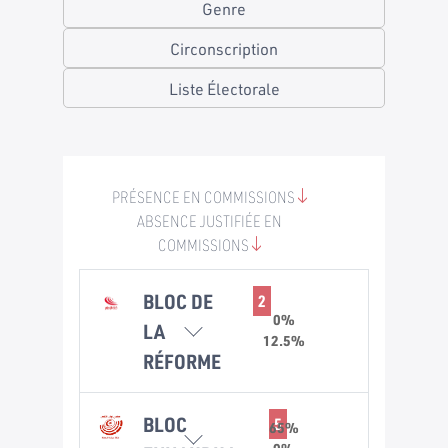
Genre
Circonscription
Liste Électorale
PRÉSENCE EN COMMISSIONS
ABSENCE JUSTIFIÉE EN
COMMISSIONS
BLOC DE
2
0%
LA
12.5%
RÉFORME
Nesrine
0%
BLOC
5
65%
Laamari
0%