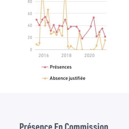
80
60
100
40
20
0
2014
2022
L
2016
2018
2020
Présences
Absence justifiée
Présence En Commission