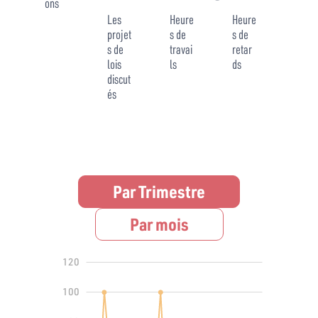
ons
Les
Heure
Heure
projet
s de
s de
s de
travai
retar
lois
ls
ds
discut
és
Par Trimestre
Par mois
140
-40
-20
120
100