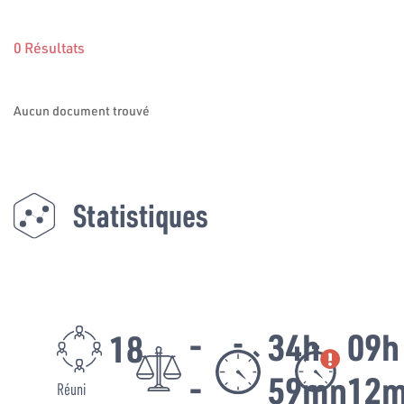
0 Résultats
Aucun document trouvé
Statistiques
-
34h
09h
18
-
59mn
12
Réuni