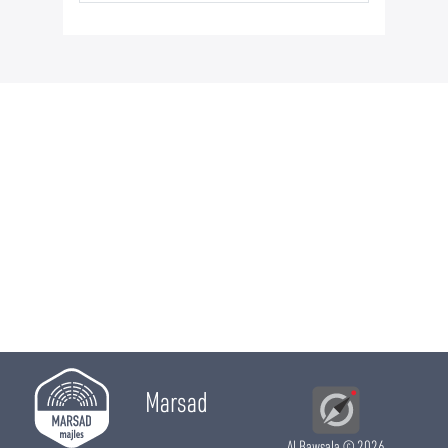
Allag
0%
Jamali
72.73%
Boudhouafi
0%
Marsad
Al Bawsala
© 2026