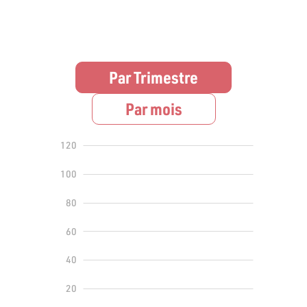
Par Trimestre
Par mois
140
-40
-20
120
100
80
60
100
40
20