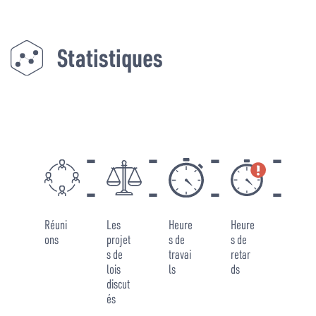
Statistiques
-
-
-
-
-
-
-
-
Réuni
Les
Heure
Heure
ons
projet
s de
s de
s de
travai
retar
lois
ls
ds
discut
és