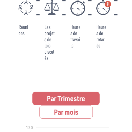
-
-
-
-
-
-
-
-
Réuni
Les
Heure
Heure
ons
projet
s de
s de
s de
travai
retar
lois
ls
ds
discut
és
Par Trimestre
Par mois
140
-40
-20
120