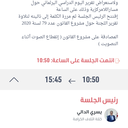
ولاستعراض تقرير اليوم الدراسي البرلماني حول
ابتهاج بن هلال
مساراللامركزية وذلك على الساعة
كتلة حزب قلب تونس
إفتتح الرئيس الجلسة ثم مررة الكلمة إلى نائبته لتلاوة
تقرير اللجنة حول مشروع القانون عدد 79 لسنة 2020
السيد فرجاني
كتلة حركة النهضة
المصادقة على مشروع القانون ( إنقطاع الصوت أثناء
التصويت )
غير منتمين إلى اللجنة
2
بدرالدين قمودي
انتهت الجلسة على الساعة: 10:50
الكتلة الديمقراطية
محمد العفاس
كتلة ائتلاف الكرامة
15:45
10:50
رئيس الجلسة
يسري الدالي
كتلة ائتلاف الكرامة