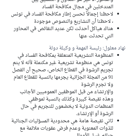
المتدخلين في مجال مكافحة الفساد
لاحظنا إجمالاً تحسن إطار مكافحة الفساد في تونس
، لاحظنا أن التشاريع والنصوص موجودة
هناك هياكل أحدثت لكن عديد النقائص في المحاور
التي تحدثت عنها
نهاد معلول: رئيسة المهمة و وكيلة دولة
المنظومة التشريعية المتعلقة بمكافحة الفساد في
تونس هي منظومة تشريعية غير مكتملة لأنه لا يتم
تجريم الرشوة في القطاع الخاص، صحيح أن الفصل
91 من المجلة الجزائية يجرمها بالنسبة للقطاع العام
ولا تجرم الرشوة
والإرتشاء من قبل الموظفين العموميين الأجانب
وهذه نقيصة كبيرة وكذلك بالنسبة لموظفي
المنظمات الدولية لا يخضعون للتجريم في حال
الرشوة أو الإرتشاء.
ثاني نقيصة هامة هي محدودية المسؤليات الجنائية
للذوات المعنوية وعدم فرض عقوبات ملائمة مع
جرائم غسل الأموال