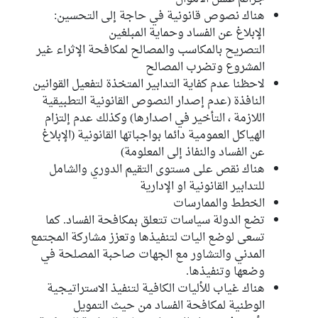
هناك نصوص قانونية في حاجة إلى التحسين:
الإبلاغ عن الفساد وحماية المبلغين
التصريح بالمكاسب والمصالح لمكافحة الإثراء غير
المشروع وتضرب المصالح
لاحظنا عدم كفاية التدابير المتخذة لتفعيل القوانين
النافذة (عدم إصدار النصوص القانونية التطبيقية
اللازمة ، التأخير في اصدارها) وكذلك عدم إلتزام
الهياكل العمومية دائما بواجباتها القانونية (الإبلاغ
عن الفساد والنفاذ إلى المعلومة)
هناك نقص على مستوى التقيم الدوري والشامل
للتدابير القانونية او الإدارية
الخطط والممارسات
تضع الدولة سياسات تتعلق بمكافحة الفساد. كما
تسعى لوضع اليات لتنفيذها وتعزز مشاركة المجتمع
المدني والتشاور مع الجهات صاحبة المصلحة في
وضعها وتنفيذها.
هناك غياب للأليات الكافية لتنفيذ الاستراتيجية
الوطنية لمكافحة الفساد من حيث التمويل