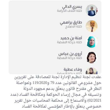
يسري الدالي
كتلة ائتلاف الكرامة
طارق براهمي
كتلة الاصلاح
آمنة بن حميد
كتلة حركة النهضة
أروى بن عباس
كتلة حركة النهضة
وفاء عطية
كتلة حركة النهضة
عقدت لجنة تنظيم الإدارة لجنة للمصادقة على تقريرين
حول مشروعي القانونين عدد 79 و119/2020 ولمواصلة
سفيان المخلوفي
النظر في مقترح قانون يتعلّق بدعم مجهود الدولة
الكتلة الديمقراطية
وتنسيقه في مجال إرساء الحوكمة ومكافحة الفساد (عدد
02/2021) والاستماع إلى محكمة المحاسبات حول تقرير
آمال الورتتاني
كتلة حزب قلب تونس
خصوصي يتعلّق بالإطار المؤسّسي لمكافحة الفساد