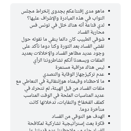
ماهو مدى إقتناعكم بجدوى إنخراط مجلس
النواب في هذه المبادرة والإشراف عليها؟
لدي قناعة أنه هناك خلل في تونس فس
محاربة الفساد
شوقي الطبيب كان دائما ينفي ما نقوله حول
تفشي الفساد بعد الثورة وكنا دوما نأكد على
وجود عديد مظاهر الفساد والإخلالات بعديد
الملفات ويسعدنا أنكم تشاطروننا الرأي
ليس هناك مراقبة مستمرة
عدم تركيزجهاز الوقاية والتصدي
ما لاحظناه وقيمناه هوإنتقائية في التعاطي مع
ملفات الفساد من قبل الهيئة، لم تتحرك في
عديد المناسبات الملحة في الوقت المناسب
كملف الفخفاخ والنفايات، تدخلاتها كانت
متأخرة دوما.
الهدف هو التوقي من الفساد
فكرة بعث إستراتيجية تشاركية لمكافحة
الفساد جاء من ملاحظتنا عدم قدرتنا على