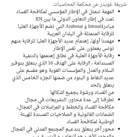
شريفة غويدر عن محكمة المحاسبات
المهمة تتمثل في الإطار المؤسسي لمكافحة الفساد
تمت في إطار التعاون الدولي ما بين IDI
مبادرةIntosai و Arabosai التي تضم الأجهزة العليا
للرقابة المتمثلة في البلدان العربية
مهمتنا أولها, إهتمام عديد الأجهزة العليا للرقابة منهم
تونس يعملون على نفس الإطار
رقابة الأجهزة العلية في نطاق إهتممها بالتنمية
المستدامة ، الرقابة على الهدف 16 الذي يتعلق بتوفير
السلام والعدل والمؤسسات القوية وهو مقسم على
عديد النقاط و البنود من ضمنها الجزء الخامس الذي
يتعلق بالحد
من الفساد ورشوة بجميع اشكالها
تطرقنا إلى عدة محاور: التشريعات في مجال
مكافحة الفساد والخطط و المراسلات في المجال،
الضمانات القانونية و الصلاحيات المسندة للهيئة
الوطنية لمكافحة الفساد
محور آخر يتعلق بتدعيم المجتمع المدني في المجال
والمحور الأخير هو التعاون و التنسيق بين