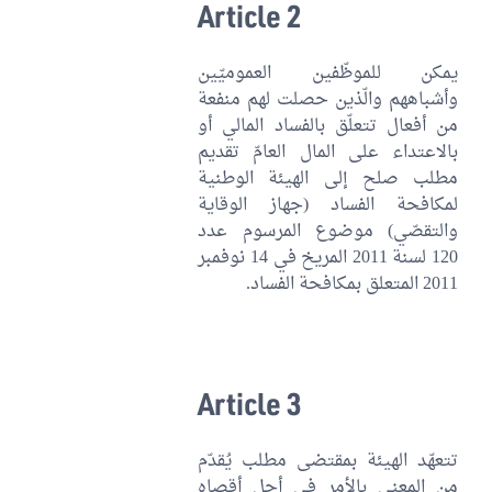
Article 2
يمكن للموظّفين العموميّين
وأشباههم والّذين حصلت لهم منفعة
من أفعال تتعلّق بالفساد المالي أو
بالاعتداء على المال العامّ تقديم
مطلب صلح إلى الهيئة الوطنية
لمكافحة الفساد (جهاز الوقاية
والتقصّي) موضوع المرسوم عدد
120 لسنة 2011 المريخ في 14 نوفمبر
2011 المتعلق بمكافحة الفساد.
Article 3
تتعهّد الهيئة بمقتضى مطلب يُقدّم
من المعني بالأمر في أجل أقصاه