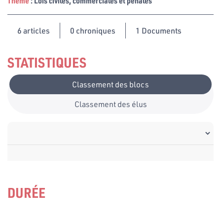
Thème
: Lois civiles, commerciales et pénales
6
articles
0 chroniques
1 Documents
STATISTIQUES
Classement des blocs
Classement des élus
DURÉE