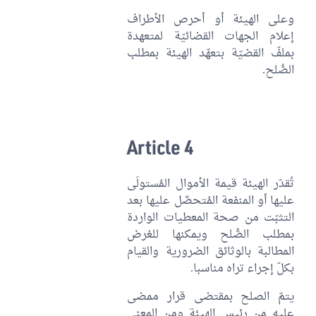
وعلى الهيئة أو أحرص الأطراف
إعلام الجهات القضائيّة لمتعهدة
بملفّ القضيّة بتعهّد الهيئة بمطلب
الصُّلح.
Article 4
تُقدّر الهيئة قيمة الأموال المُستولَى
عليها أو المنفعة المُتحصَّل عليها بعد
التثبّت من صحة المعطيات الواردة
بمطلب الصُّلح ويمكنها للغرض
المطالبة بالوثائق الضرورية والقيام
بكلّ إجراء تراه مناسبا.
يتمّ الصلح بمقتضى قرار ممضى
عليه من رئيس الهيئة ومن المعني