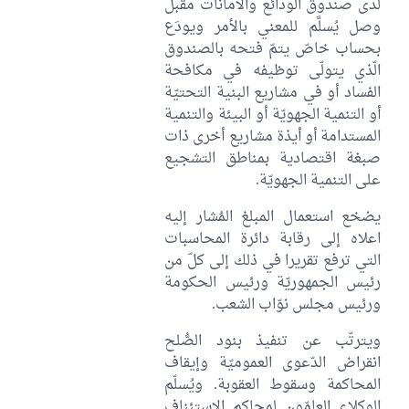
لدى صندوق الودائع والأمانات مقبل
وصل يُسلَّم للمعني بالأمر ويودَع
بحساب خاصّ يتمّ فتحه بالصندوق
الّذي يتولّى توظيفه في مكافحة
الفساد أو في مشاريع البنية التحتيّة
أو التنمية الجهويّة أو البيئة والتنمية
المستدامة أو أيذة مشاريع أخرى ذات
صبغة اقتصادية بمناطق التشجيع
على التنمية الجهويّة.
يضخع استعمال المبلغ المُشار إليه
اعلاه إلى رقابة دائرة المحاسبات
التي ترفع تقريرا في ذلك إلى كلّ من
رئيس الجمهوريّة ورئيس الحكومة
ورئيس مجلس نوّاب الشعب.
ويترتّب عن تنفيذ بنود الصُّلح
انقراض الدّعوى العموميّة وإيقاف
المحاكمة وسقوط العقوبة. ويُسلّم
الوكلاء العامّون لمحاكم الاستئناف