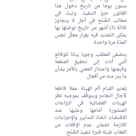
ستون يوما من تاريخ دخول هذا
القانون حيّز التنفيذ. وتبتّ في
مطالب الصُّلح في أجل لا يتجاوز
ثلاثة (3) أشهر من تاريخ توصّلها بها
يمكن التّمديد فيه بقرار معلّل لنفس
المدّة مرة واحدة.
يتضمّن المطلب وجوبا بيانا للوقائع
الّتي أدّت إلى تحقيق المنفعة
وقيمتها واعتذار المعني بالأمر بشأن
ما بدر منه من أفعال.
يُعتبر القيام أام الهيئة عملا قاطعا
لآجال التقادم ويتوقّف بموجبه نظر
الهيئات القضائيّة في النزاعات
المنشورة أمامها وعليها عند
الاقتضاء اتخاذ التدابير والإجراءات
اللازمة لضمان عدم الإفلات من
العقاب طيلة فترة تنفيذ الصُّلح.