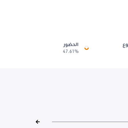
ع
الحضور
47.61%