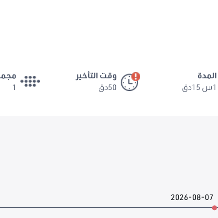
المدة
وقت التأخير
مجمو
1س 15دق
50دق
1
2026-08-07