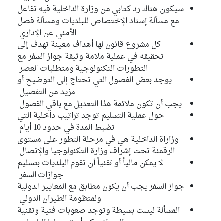
سيكون هناك رد كتابي من وزارة الداخلية فيه تفاعل
مع مسألة إسناد الإختصاص للبلديات ومسألة فصل
الأمني عن الإداري
كل مشروع قانون لها أهداف معينة تهدف إلى
تحقيقه في عملية ملامة وثيقة جواز السفر مع
التطورات التكنولوجية ومتطلبات العصر
يوجد بعض الفصول التي تحتاج إلى التوضيح أو
مزيد من التفصيل
يجب أن تكون ملائمة هذا التعديل مع باقي الفصول
حول عملية التسليم توجد تراتيب داخلية التي
تضبط المدة في حدود 10 أيام
وزاراة الداخلية هي في مرحلة التطور على مستوى
الرقمنة تحت إشراف وزارة التكنولوجيا والإتصال
لا يمكن مالياً أو تقنياً أن تقوم البلديات بتسليم
جوازات السفر
جواز السفر يجب أن يكون مطابق مع المعايير الدولية
ولمنظومة الطيران الدولي
المسألة ليست بسيطة وتوجد صعوبات فنية وتقنية