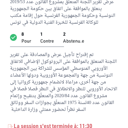
عرض تقرير اللجنة المتعلق بمشروع القانون عدد 2019/53
Hussein Jenayah
Bloc Tahya Tounes
يتعلق بالموافقة على اتفاق بين حكومة الجمهورية
التونسية وحكومة الجمهورية الفرنسية حول إقامة مكتب
Lilia Bellil
للوكالة الفرنسية للخبرة الفنية الدولية في تونس
Bloc de la Réforme
8
1
2
Nesrine Laamari
Pour
Contre
Abstenu.e
Bloc de la Réforme
تم إقتراح تأجيل عرض والمصادقة على تقرير
Ahmed Belgacem
اللجنة المتعلق بالموافقة على البروتوكول الإضافي للاتفاق
Bloc Ennahdha
الأوروبي المتوسطي المؤسس للشراكة بين الجمهورية
Ferida Laabidi
التونسية من جهة والمجموعة الأوروبية ودولها الأعضاء
Bloc Ennahdha
من جهة أخرى، مراعاة لانضمام جمهورية كرواتيا إلى
الاتحاد الأوروبي للنظر والانطلاق في النظر فصلا فصلا في
Faiza Bouhlel
مشروع القانون عدد 2020/84 والمتعلّق بتنقيح وإتمام
Bloc Ennahdha
القانون عدد 40لسنة 1975 المتعلّق بجوازات السفر ووثائق
السفر نظراً لحضور ممثلي وزارة الداخلية
Belgacem Hssan
Bloc Ennahdha
La session s'est terminée à: 11:30