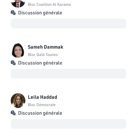
Bloc Coalition Al Karama
Seifedine Makhlouf
Discussion générale
Bloc Coalition Al Karama
Abdellatif Aloui
Bloc Coalition Al Karama
Ahmed Ben Ayed
Sameh Dammak
Bloc Coalition Al Karama
Bloc Qalb Tounes
Tarek Brahmi
Discussion générale
Bloc de la Réforme
Mariem Saidi
Bloc Qalb Tounes
Foued Thameur
Leila Haddad
Bloc Qalb Tounes
Bloc Démocrate
Nejmeddine Ben Salem
Discussion générale
Bloc Démocrate