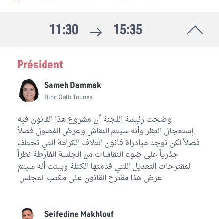
Nabil Hajji
Bloc Démocrate
11:30
15:35
Mounira Ayari
Bloc Démocrate
Président
Mohamed Skhiri
Bloc Qalb Tounes
Sameh Dammak
Awatef Griche Abid
Bloc Qalb Tounes
Bloc PDL
وضحت رئيسة اللجنة أن مشروع هذا القانون فيه
Mohamed Affas
إستعجال النظر وأنه سيتم النقاش وعرض الفصول فصلاً
Bloc Coalition Al Karama
فصلاً لكن توجد مبادراة قانون ائتلاف الكرامة التي تختلف
جذرياً على ضوء النقاشات من الجلسة الفارطة نظراً
Toumi Hamrouni
لمقترحات التعديل اللتي قدمتها الكتلة وبينت أنه سيتم
Bloc Ennahdha
عرض هذا مقترح القانون على مكتب المجلس
Non affilié au commission
8
Oussama Khlifi
Seifedine Makhlouf
Bloc Qalb Tounes