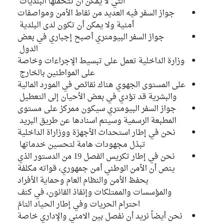
التي لا يمكن أن تتحملها البلديات
جواز السفر فيه العديد من نقاط الأمن ومواصفات
أمنية ولا يمكن أن تكون لدى البلدية
جواز السفر البيومتري أصبح إجباري في بعض
الدول
وزارة الداخلية تعمل على تبسيط الإجراءات وخاصة
على المواطنين بالخارج
على المستوى الجهوي هناك نقائص في المورد المالية
والبشرية قد تؤدي في بعض الأحيان إلى التعطيل
جواز السفر البيومتري سيكون ممركز على مستوى
المطبعة الرسمية وسيتم اسنادها عن طريق البريد
نحن في إطار استحداث الأجهزة ووزاراة الداخلية
تبذل مجهودات هامة لتحسين خدماتها
نحن في إطار تكريس الفصل 19 من الدستور الذي
ينص أن الأمن الوطني أمن جمهوري، قواته مكلفة
بحفظ الأمن والنظام العام وحماية الأفراد
والمؤسسات والممتلكات وإنفاذ القانون، في كنف
احترام الحريات وفي إطار الحياد التامّ
نحن أيضاً نريد أن نفصل بين الامني والإداري خاصة