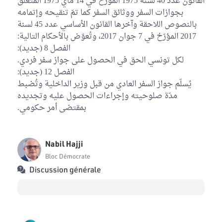
القانون عدد 40 لسنة 1975 المؤرّخ في 14 ماي 1975 المُتعلّق
بجوازات السفر ووثائق السفر كما تمّ تنقيحه وإتمامه
بالنصوص اللاحقة وآخرها القانون الأساسي عدد 45 لسنة
2017 المؤرّخ في 7 جوان 2017، وتُعوّض بالأحكام التالية:
الفصل 8 (جديد):
لكل تونسي الحق في الحصول على جواز سفر فردي.
الفصل 12 (جديد):
يُسلّم جواز السفر العادي من قبل وزير الداخلية وتُضبط
مدّة صلوحيته وإجراءات الحصول عليه وتجديده
بمقتضى أمر حكومي.
Nabil Hajji
Bloc Démocrate
Discussion générale