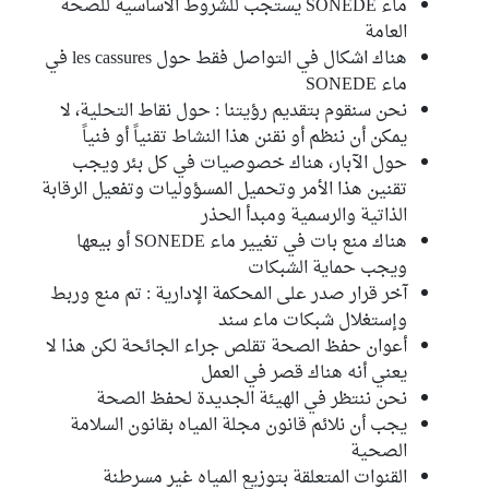
ماء SONEDE يستجب للشروط الأساسية للصحة
العامة
هناك اشكال في التواصل فقط حول les cassures في
ماء SONEDE
نحن سنقوم بتقديم رؤيتنا : حول نقاط التحلية، لا
يمكن أن ننظم أو نقنن هذا النشاط تقنياً أو فنياً
حول الآبار، هناك خصوصيات في كل بئر ويجب
تقنين هذا الأمر وتحميل المسؤوليات وتفعيل الرقابة
الذاتية والرسمية ومبدأ الحذر
هناك منع بات في تغيير ماء SONEDE أو بيعها
ويجب حماية الشبكات
آخر قرار صدر على المحكمة الإدارية : تم منع وربط
وإستغلال شبكات ماء سند
أعوان حفظ الصحة تقلص جراء الجائحة لكن هذا لا
يعني أنه هناك قصر في العمل
نحن ننتظر في الهيئة الجديدة لحفظ الصحة
يجب أن نلائم قانون مجلة المياه بقانون السلامة
الصحية
القنوات المتعلقة بتوزيع المياه غير مسرطنة