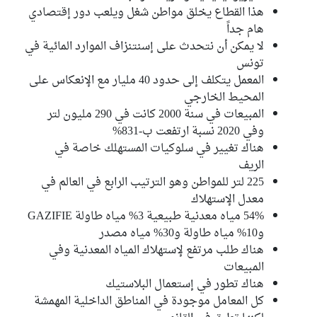
غير منتمين إلى اللجنة
2
هذا القطاع يخلق مواطن شغل ويلعب دور إقتصادي
هام جداً
هيكل مكي
الكتلة الديمقراطية
لا يمكن أن نتحدث على إسنتنزاف الموارد المائية في
تونس
محمد لزهر الرمة
المعمل يتكلف إلى حدود 40 مليار مع الإنعكاس على
كتلة حركة النهضة
المحيط الخارجي
المبيعات في سنة 2000 كانت في 290 مليون لتر
وفي 2020 نسبة ارتفعت ب-831%
هناك تغيير في سلوكيات المستهلك خاصة في
الريف
225 لتر للمواطن وهو الترتيب الرابع في العالم في
معدل الإستهلاك
54% مياه معدنية طبيعية 3% مياه طاولة GAZIFIE
و10% مياه طاولة و30% مياه مصدر
هناك طلب مرتفع لإستهلاك المياه المعدنية وفي
المبيعات
هناك تطور في إستعمال البلاستيك
كل المعامل موجودة في المناطق الداخلية المهمشة