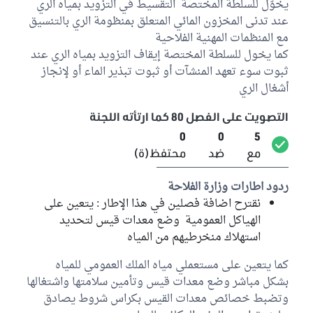
يخوّل للسلطة المختصة التقسيط في التزويد بمياه الري
عند تدنى المخزون المائي المتعلق بمنظومة الري بالتنسيق
مع المنظمات المهنية الفلاحية
كما يخول للسلطة المختصة إيقاف التزويد بمياه الري عند
ثبوت سوء تعهد المنشآت أو ثبوت تبذير الماء أو لإنجاز
أشغال الري
التصويت على الفصل 80 كما ارتأته اللجنة
0
0
5
مع
ضد
محتفظ(ة)
ردود اطارات وزارة الفلاحة
نقترح اضافة فصلين في هذا الإطار : يتعين على
الهياكل العمومية وضع معدات قيس لتحديد
استهلاك منخرطيهم من المياه
كما يتعين على مستعملي مياه الملك العمومي للمياه
بشكل مباشر وضع معدات قيس وتأمين سلامتها واشتغالها
وتضبط خصائص معدات القيس بكراس شروط يصادق