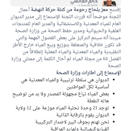
حاتم المانسي
كتلة الاصلاح
إفتتح
معز بلحاج رحومة من كتلة حركة النهضة
أعمال
اللجنة موضحاً أنه قررت اللجنة للإستماع إلى مدير الديوان
فخر الدين شبشوب
العام للمياه المعدنية والاستشفائية والمدير العام للمنتجات
كتلة الاصلاح
العلفية والحيوانية ومدير حفظ الصحة من وزارة الصحة
مبيننا أنه سيتم التركيز على بعض الفصول المهمة والتي
محمد صالح اللطيفي
كتلة حزب قلب تونس
قد تكون خلافية والمتعلقة بتوزيع وبيع المياه خارج الأطر
التقليدية والمياه المعدنية والمياه المعلبة إنطلاقاً من
فتحي بلقاسم
الفصل 64 من مجلة المياه ثم أحال الكلمة إلى ممثلي وزارة
كتلة حركة النهضة
الصحة
الإستماع إلى اطارات وزارة الصحة
نسيبة بن علي
الديوان هي سلطة ترتيبية والمياه المعدنية هي
كتلة حركة النهضة
أساسية لكل المواطنين
بعض المياه تباع مجهولة المصدر ولا بد من توضيح
سلمى معالج
هاته النقطة
الكتلة الديمقراطية
توجد 21 وحدة تحلية المياه موزعة على 12 ولاية
الهادي الماكني
الديوان يقوم بالرقابة الذاتية
كتلة تحيا تونس
نحن نهتم بجوف البير لاصدار التركيبية
الفيزيوكيميائية ولمزيد المراقبة