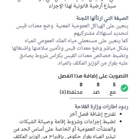
سيذع أرضية قانونية لهذا الإجراء
الصيغة التي ارتأتها اللجنة
يتعين على الهياكل العمومية المعنية وضع معدات قيس
لتحديد استهلاك مشتركيهم
كما يتعين على مستعملي مياه الملك العمومي للمياه
بشكل مباشر وضع معدات قيس وتأمين سلامتها واشتغالها
وتضبط خصائص معدات القيس بكراس شروط يصادق
عليه بقرار من الوزير المكلف بالمياه.
التصويت على إضافة هذا الفصل
0
0
5
مع
ضد
محتفظ(ة)
ردود اطارات وزارة الفلاحة
نقترح إضافة فصل آخر
تضبط إجراءات وشروط إقامة وصيانة الشبكات
والمنشآت العمومية أو الخاصة على أساس الحد من
تبذير المياه بقرار حكومي بإقتراح من الوزير المكلف