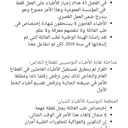
محمد الصادق قحبيش
في الفصل 43 هناك إجبار للأطباء على العمل فقط
كتلة الاصلاح
في المؤسسة العمومية وهذا الأمر ممنوع وهو
يندرج ضمن العمل القصري.
سميرة سميعي
الأطباء العامون لا يستحقون شهادة إختصاص في
كتلة حركة النهضة
طب العائلة ولا تنقصهم معرفة ولا علم.
لقد راسلنا الهيئة الوطنية لطب العائلة التي تم
منصف بوغطاس
إنتخابها في سنة 2018 لكن لم تتفاعل معنا.
كتلة حركة النهضة
لزهر الشملي
الكتلة الديمقراطية
مداخلة نقابة الأطباء التونسيين للقطاع الخاص:
القرار لم يتطرق لمستقبل الأطباء العاملين في القطاع
محمد مراد الحمزاوي
العام والخاص لذلك نحن نرفض رفضا تاما ومطلقا
مستقل
للأمر في صيغته الحالية ونرفض تقسيم أطباء الخط
الأول.
إيمان بالطيب
مستقل
المنظمة التونسية للأطباء الشبان:
إختصاص طب العائلة يمثل نقطة مهمة.
لا مجال لإلغاء هذا الأمر في الوقت الحالي.
إن التكوين والمواكبة للتطورات الطبية أمران