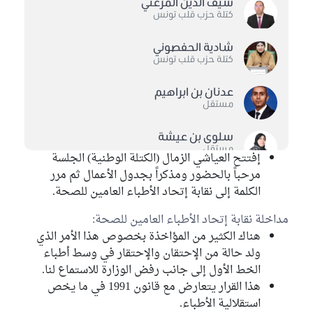
سيف الدين المرغني
كتلة حزب قلب تونس
شادية الحفصوني
كتلة حزب قلب تونس
عدنان بن ابراهيم
مستقل
سلوى بن عيشة
مستقل
إفتتح العياشي الزمال (الكتلة الوطنية) الجلسة
مرحباً بالحضور ومذكراً بجدول الأعمال ثم مرر
خير الدين الزاهي
الكلمة إلى نقابة إتحاد الأطباء العامين للصحة.
كتلة الاصلاح
مداخلة نقابة إتحاد الأطباء العامين للصحة:
العياشي زمال
هناك الكثير من المؤاخذة بخصوص هذا الأمر الذي
الكتلة الوطنية
ولد حالة من الإحتقان والإحتقار في وسط أطباء
الخط الأول إلى جانب رفض الوزارة للاستماع لنا.
حياة عمري
كتلة حركة النهضة
هذا القرار يتعارض مع قانون 1991 في ما يخص
استقلالية الأطباء.