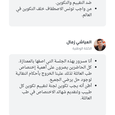
ضد التقييم والتكوين.
من واجب تونس الاصطفاف خلف التكوين في
العالم.
العياشي زمال
الكتلة الوطنية
أنا مسرور بهذه الجلسة التي اصفها بالممتازة.
كل الحاضرين يصرون على أهمية إختصاص
طب العائلة لذلك علينا الخروج بأحكام انتقالية
لوجود حل يرضي الجميع.
أظن أنه يجب تكوين لجنة لتقييم تكوين كل
طبيب ولتقديم شهائد الاختصاص في طب
العائلة.