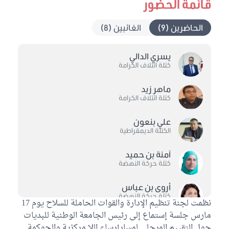
قائمة الحضور
الحاضرين (9)
الغائبين (8)
يسري الدالي
كتلة ائتلاف الكرامة
ماهر زيد
كتلة ائتلاف الكرامة
علي بنعون
الكتلة الديمقراطية
آمنة بن حميد
كتلة حركة النهضة
أروى بن عباس
كتلة حركة النهضة
نظمت لجنة تنظيم الإدارة والقوات الحاملة للسلاح يوم 17
مارس جلسة إستماع إلى رئيس الجامعة الوطنية للبديات
وفاء عطية
حول التقييم المرحلي لمسارإرساء اللا مركزية والحوكمة
كتلة حركة النهضة