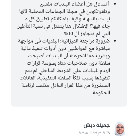
أتساءل هل أعضاء البلديات ملمين
وتلقوتكوين في مجلة الجماعات المحلية لأنها
ليست بالسهلة وكيف بامكانكم تطبيق كل ما
جاء فيها؟ الإشكال هنا يتمثل في نسبة التأطير
التي لم تتجاوز ال 10%
ضرورة مراجعة الميزانية: البلديات في مواجهة
مباشرة مع المواطنين دون أدوات تنفيذ مالية
وبشرية مما انجرعنه أن البلديات أصبحت
سلطة دون صلاحيات مثلا بسوسة قرارات
الهدم للبنايات على الشريط الساحلي لم يتم
تنفيذها بسبب تلكأ السلطة التنفيذية، العائلات
المتضررة من هذا القرار العادل تظلمت لرئاسة
الحكومة.
جميلة دبش
كتلة حركة النهضة