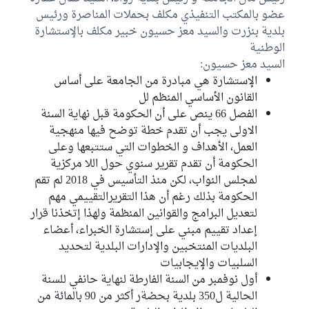
عضو بالمكتب التنفيذي مكلف بحملات المناصرة ورئيس
بلدية بنزرت والسيد معز حسيون خبير مكلف بالإستشارة
الوطنية
السيد معز حسيون:
الإستشارة هي مبادرة من الجامعة على أساس
القانون الأساسي المنظم لل
الفصل 66 ينص على أن الحكومة قبل نهاية السنة
الاولى يجب أن تقدم خطة توضح فيها منهجية
العمل، الأهداف و الخطوات التي ستتبعها وعلى
الحكومة أن تقدم تقرير سنوي حول اللا مركزية
لمجلس النواب، لكن منذ التأسيس في 2018 لم تقم
الحكومة بذلك رغم أن هذا التقريرالتقييمي مهم
لتعديل البرامج والقوانين المنظمة ولهذا إتخذنا قرار
إعداد تقييم مبني على إستشارة الخبراء، أعضاء
البلديات المنتخبين والإدارات البلدية لتحديد
السلبيات والإيجابيات
أول نوفمبر من السنة الفارطة لنهاية حانفي للسنة
الحالية ل350 بلدية بحضةر أكثر من 90 بالمائة من