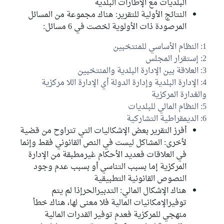
البلديات مع الإطارات البلدية
النتائج الأولية للتقرير: هناك مجموعة من المسائل
المرصودة ذات الأولوية لخصت في 6 مسائل:
1: النظام الأساسي للمنتخبين
2: إستقرار المجلس
3: العلاقة بين الإدارة البلدية والمنتخبين
4: الإدارة البلدية وإدارة الدولة أي الإدارة اللا مركزية
والغدارة المركزية
5: النظام المالي للبلديات
6: الديمقراطية التشاركية
أفرز التقرير بعض الإشكاليات التي تتراوح من قضية
لأخرى: المشاكل ليست في النص القانوني فقط وإنما
في العلاقات فعديد الأحكام غيرمطبقة من الإدارة
المركزية إما بسبب التناسي أو بسبب عدم وجود
النصوص القانونية التطبيقية
هناك الإشكال المالي: التدبيرالحرإذا لم يتم
توفيرالإمكانيات المالية فلا معنى لها، هناك خطأ
منهجي للمركزية فعدم توفير القدرات المالية