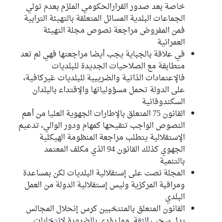
خاصة بعد صدور القرارالحكومي الملزم بعدم تولي
الجماعات البلدية المسائل المتعلقة بالتهيئة الترابية
فمن المفروض مراجعة نصوص مجلة التهيئة
العمرانية
في علاقة بالجباية يجب أيضا مراجعتها فهي لم تعد
متطابقة مع الصلاحيات الجديدة للبلديات
فالإعتمادات الذاتية والضريبية للبلديات غيركافية،
على الدولة تحمل مسؤولياتها والإقتداء بالبلدان
السكندوفانية
القانون 75 المتعلق بالإطارات الجهوية العليا من أهم
النصوص الواجب تنقيحها كمهام ودور الوالي، تدعيم
الإستقلالية يتطلب مراجعة المنظومة الهيكلية
الجهوي كذلك القانون 94 الذي مكلف المعتمد
بالتنمية
المجلة نصت على إستقلالية البلديات لكن بمساعدة
ومراقبة المركزية وليس إستقلالية الدولة من العمل
البلدي
القانون المتعلق بالمنتخبين كرس إنحلال المجالس
بدل سحب الثقة مما يؤدي بالضرورة لإنتخابات