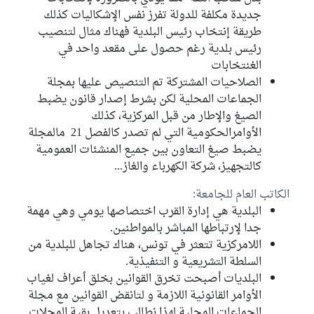
جديدة مكلفة للدولة تفرز نفس الإشكاليات كذلك
طريقة إنتخاب رئيس البلدية فهناك مثال لتنصيب
رئيس بلدية رغم حصول على مقعد واحد في
الغنتخابات
الصلاحيات المشتركة تم التنصيص عليها بمجلة
الجماعات المحلية لكن بشرط إصدار قانون يضبط
الصيغ والإطار من قبل المركزية، كذلك
الأوامرالحكومية التي لم تصدر كالفصل 21 مالمجلة
يضبط صيغ التعاون بين جميع المنشئات العمومية
كالتجهيز، شركة الكهرباء والغاز...
الكاتب العام للجامعة:
البلدية هي إدارة القرب اختصاصها يومي وهي مهمة
جدا لإرتباطها المباشر بالمواطنين.
اللامركزية تتعثر في تونس، هناك تجاهل للبلدية من
السلطة التشريعية و التنفيذية.
البلديات أصبحت تخرق القوانين بخلق أعراف لغياب
الأوامر القانونية اللازمة و لتانقض القوانين مع مجلة
الجماعات المحلية لهذا نطالب بتعديل بقية المجلات.