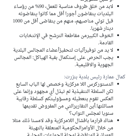
لابد من خلق ظروف مناسبة للعمل، 90% من رؤساء
البلديات يتقاضون أجورا أقل مما كانوا يتقاضونه
قبل تولي مناصبهم، منهم من يتقاضى أقل من 1000
دينار شهريا.
الخوف الكبيرمن مقاطعة الترشح في الإنتخابات
القادمة.
لا يد من توفيرآليات لتحفيزأعضاء المجالس البلدية
يجب الحرص على إستكمال بقية الهياكل: المجالس
الجهوية والاقليمية.
كمال عمارة رئيس بلدية بنزرت:
الدستوركرس اللا مركزية وخصص لها الباب السابع
لكن السلطة التنفيذية لم تبذل أي مجهود وإنما على
العكس تقوم بتعطيله ومسؤوليتكم كسلطة رقابية
مسائلتها.أين التقاريرالتي من المفروض تقديمها
سنويا لمجلس النواب؟
هناك قرارما بافشال اللامركزية وقد لامسنا ذلك مثلا
من خلال الأوامرالحكومية المتعلقة بالتهيئة
العمرانية المناقضة لمجلة الجماعات المحلية