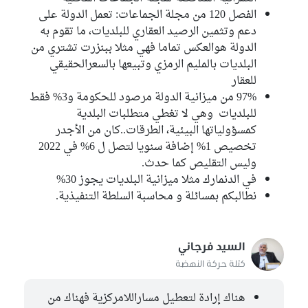
الفصل 120 من مجلة الجماعات: تعمل الدولة على
دعم وتثمين الرصيد العقاري للبلديات، ما تقوم به
الدولة هوالعكس تماما فهي مثلا ببنزرت تشتري من
البلديات بالمليم الرمزي وتبيعها بالسعرالحقيقي
للعقار
97% من ميزانية الدولة مرصود للحكومة و3% فقط
للبلديات وهي لا تغطي متطلبات البلدية
كمسؤولياتها البيئية، الطرقات..كان من الأجدر
تخصيص 1% إضافة سنويا لتصل ل 6% في 2022
وليس التقليص كما حدث.
في الدنمارك مثلا ميزانية البلديات يجوز 30%
نطالبكم بمسائلة و محاسبة السلطة التنفيذية.
السيد فرجاني
كتلة حركة النهضة
هناك إرادة لتعطيل مساراللامركزية فهناك من