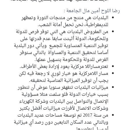
رضا اللوح أمين مال الجامعة :
البلديات هي منتج من منتجات الثورة وتمظهر
للديمقراطية، نحن نحمل أمانة الشعب.
من المفروض البلديات هي التي توفر فرص للدولة
وللحكومة، الدولة أثبتت سابقا عدم قدرتها على
توفير التنمية المتساوية للجميع ويأتي دور البلدية
أساسا لتحقيق التنمية والمساواة بالتالي سنوفر
الفرص للدولة وللحكومة بتسهيل عملها.
تعثرمساراللا مركزية يعود لإرادة بعض الأطراف.
مسار اللامركزية هو خيار ثوري لا رجعة فيه لكن
يجب أن توفير الميزانية المناسبة لتحقيقه.
ميزانيات البلديات تتقهقر سنويا عوض أن تتطور
بسبب خيارات الدولة فلو سلمت مثلا مسؤولية
الإتصال والتواصل بين البلديات وشركة الكهرباء
وشركات الاتصال لأفرزت ميزانيات أفضل بكثير
من سنة 2017 تم توسعة مساحات عديد البلديات
وبالتالي عدد السكان التابعين دون رصد أي ميزانية
أو سبل لتطويرها