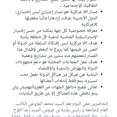
الثقافية، الإجتماعية...
مسار اللا مركزية هو مسار إجباري ليس إختياري،
الدول الأجنبية عرفت إزدهارا ماليا بتفعيلها
للامركزية
معرفة خصوصية كل جهة يمكننا من حسن إختيار
الإستراتيجية المناسبة لتنمية كل منطقة بلدية
هدف اللا مركزية ليس إفتكاك السلطة من الدولة أو
المس من قيمتها كما يروج له البعض لإفشال هذا
المسار لتمعشهم منذ سنين من مشاريع وهمية
هدف عمل الجماعات المحلية هو دعم مجهودات
الدولة والنهوض بالتنمية والإقتصاد
البلدية هي هيكل من هياكل الدولة تعمل تحت
تسييره، يتم فقط إنتخاب أعضائها
تعاني جميع مناطق الجهات من الفقروالتهميش ولن
يتم تخطي هذه المشاكل إلا عن طريق البلديات
الحاضرين معي اليوم هم: السيد محمد المزوغي الكاتب
العام للجامعة و رئيس بلدية بن عروس، السيد رضا اللوح
رئيس مال الجامعة و رئيس بلدية رواد، السيد كمال عمارة