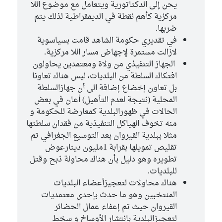
يحن إلى الدكتاتورية ويتعامل مع موضوع اللا
مركزية كأهم نقطة في الديمقراطية لذلك يتم
ضربها.
في تقديري حكومة الشاهد قامت بسياسوية
لازالت مستمرة لإجهاض مسار اللا مركزية.
الجهاز التنفيذي من ولاة ومعتمدين يحاولون
افتكاك السلطة من البلديات، ليس هناك تعاونا
بل تعاون إخضاع إضافة الى أن جهازالسلطة
المحلية (نتيجة لعدم التأهيل) أعان في بعض
الحالات في ظهورالبلدية كمعارضة للحكومة و
منه تخوف الهياكل التنفيذية من فقدان سلطتها
مثلا ببلدية القيروان بعد التوسيع الجغرافي تم
تقليص تمويلها بقرابة 1مليون دينارعوض
تطويره وهو دليل بأن هناك محاولة ذبح وقتل
للبلديات.
هناك محاولات لتعجيزأعضاء البلديات
المنتخبين وهو ما حدث بإحدى معتمديات
القيروان حيث تم إعفاء عمال الحضائر
لتعجيزالبلدية بانتشار الأوساخ و سخط