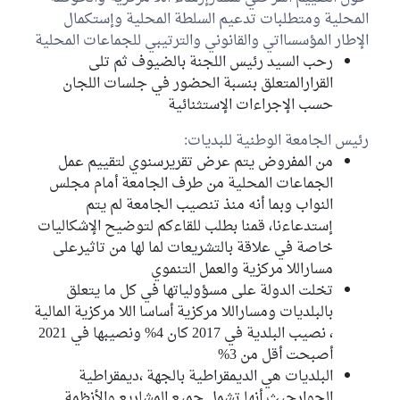
المحلية ومتطلبات تدعيم السلطة المحلية وإستكمال
الإطار المؤسسااتي والقانوني والترتيبي للجماعات المحلية
حسام موسى
الكتلة الديمقراطية
رحب السيد رئيس اللجنة بالضيوف ثم تلى
القرارالمتعلق بنسبة الحضور في جلسات اللجان
ابتهاج بن هلال
حسب الإجراءات الإستثنائية
كتلة حزب قلب تونس
رئيس الجامعة الوطنية للبديات:
السيد فرجاني
من المفروض يتم عرض تقريرسنوي لتقييم عمل
كتلة حركة النهضة
الجماعات المحلية من طرف الجامعة أمام مجلس
النواب وبما أنه منذ تنصيب الجامعة لم يتم
غير منتمين إلى اللجنة
3
إستدعاءنا، قمنا بطلب للقاءكم لتوضيح الإشكاليات
خاصة في علاقة بالتشريعات لما لها من تاثيرعلى
جميلة دبش
كتلة حركة النهضة
مساراللا مركزية والعمل التنموي
تخلت الدولة على مسؤولياتها في كل ما يتعلق
سالم قطاطة
بالبلديات ومساراللا مركزية أساسا اللا مركزية المالية
الكتلة الديمقراطية
، نصيب البلدية في 2017 كان 4% ونصيبها في 2021
رضا الزغمي
أصبحت أقل من 3%
الكتلة الديمقراطية
البلديات هي الديمقراطية بالجهة ،ديمقراطية
الجوارحيث أنها تشمل جميع المشاريع والأنظمة