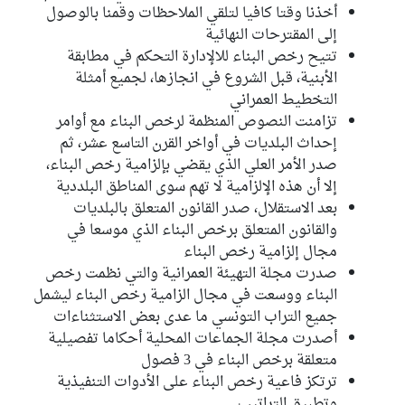
أخذنا وقتا كافيا لتلقي الملاحظات وقمنا بالوصول
إلى المقترحات النهائية
تتيح رخص البناء للالإدارة التحكم في مطابقة
الأبنية، قبل الشروع في انجازها، لجميع أمثلة
التخطيط العمراني
تزامنت النصوص المنظمة لرخص البناء مع أوامر
إحداث البلديات في أواخر القرن التاسع عشر، ثم
صدر الأمر العلي الذي يقضي بإلزامية رخص البناء،
إلا أن هذه الإلزامية لا تهم سوى المناطق البلددية
بعد الاستقلال، صدر القانون المتعلق بالبلديات
والقانون المتعلق برخص البناء الذي موسعا في
مجال إلزامية رخص البناء
صدرت مجلة التهيئة العمرانية والتي نظمت رخص
البناء ووسعت في مجال الزامية رخص البناء ليشمل
جميع التراب التونسي ما عدى بعض الاستثناءات
أصدرت مجلة الجماعات المحلية أحكاما تفصيلية
متعلقة برخص البناء في 3 فصول
ترتكز فاعية رخص البناء على الأدوات التنفيذية
وتطبيق التراتيب