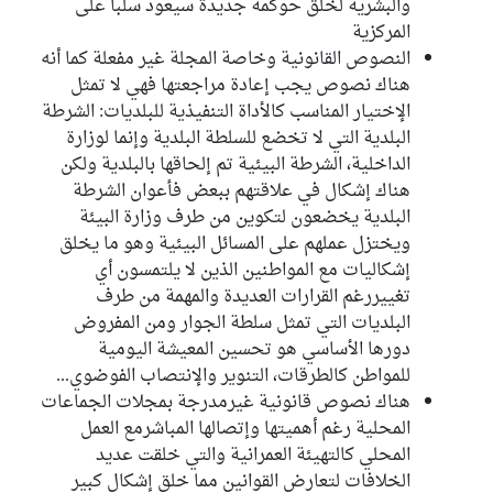
والبشرية لخلق حوكمة جديدة سيعود سلبا على
المركزية
النصوص القانونية وخاصة المجلة غير مفعلة كما أنه
هناك نصوص يجب إعادة مراجعتها فهي لا تمثل
الإختيار المناسب كالأداة التنفيذية للبلديات: الشرطة
البلدية التي لا تخضع للسلطة البلدية وإنما لوزارة
الداخلية، الشرطة البيئية تم إلحاقها بالبلدية ولكن
هناك إشكال في علاقتهم ببعض فأعوان الشرطة
البلدية يخضعون لتكوين من طرف وزارة البيئة
ويختزل عملهم على المسائل البيئية وهو ما يخلق
إشكاليات مع المواطنين الذين لا يلتمسون أي
تغييررغم القرارات العديدة والمهمة من طرف
البلديات التي تمثل سلطة الجوار ومن المفروض
دورها الأساسي هو تحسين المعيشة اليومية
للمواطن كالطرقات، التنوير والإنتصاب الفوضوي...
هناك نصوص قانونية غيرمدرجة بمجلات الجماعات
المحلية رغم أهميتها وإتصالها المباشرمع العمل
المحلي كالتهيئة العمرانية والتي خلقت عديد
الخلافات لتعارض القوانين مما خلق إشكال كبير