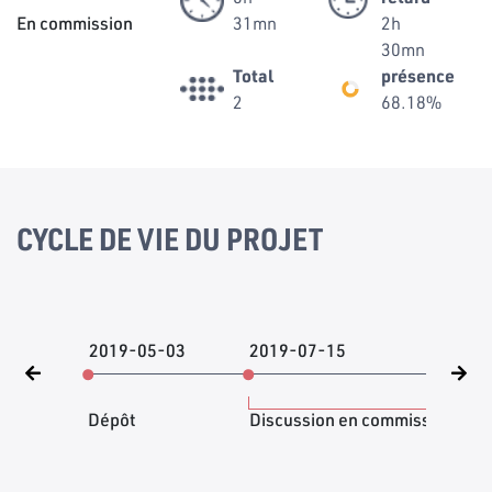
En commission
31mn
2h
30mn
Total
présence
2
68.18%
CYCLE DE VIE DU PROJET
2019-05-03
2019-07-15
202
Dépôt
Discussion en commission