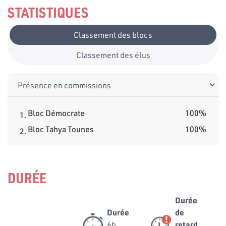
STATISTIQUES
Classement des blocs
Classement des élus
Bloc Démocrate
100%
1.
Bloc Tahya Tounes
100%
2.
DURÉE
Durée
Durée
de
6h
retard