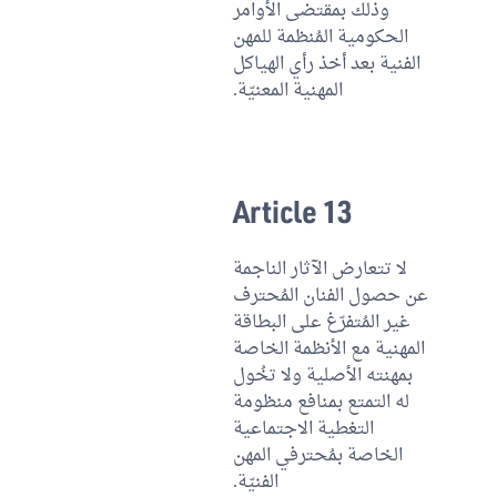
وذلك بمقتضى الأوامر
الحكومية المُنظمة للمهن
الفنية بعد أخذ رأي الهياكل
المهنية المعنيّة.
Article 13
لا تتعارض الآثار الناجمة
عن حصول الفنان المُحترف
غير المُتفرّغ على البطاقة
المهنية مع الأنظمة الخاصة
بمهنته الأصلية ولا تخُول
له التمتع بمنافع منظومة
التغطية الاجتماعية
الخاصة بمُحترفي المهن
الفنيّة.