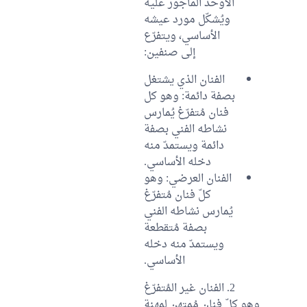
الأوحد المأجور عليه
ويُشكّل مورد عيشه
الأساسي، ويتفرّع
إلى صنفين:
الفنان الذي يشتغل
بصفة دائمة: وهو كل
فنان مُتفرّغ يُمارس
نشاطه الفني بصفة
دائمة ويستمدّ منه
دخله الأساسي.
الفنان العرضي: وهو
كلّ فنان مُتفرّغ
يُمارس نشاطه الفني
بصفة مُتقطعة
ويستمدّ منه دخله
الأساسي.
2. الفنان غير المُتفرّغ
وهو كلّ فنان مُمتهن لمهنة