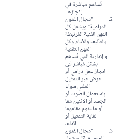
تُساهم مباشرة في
إنجازها.
"مجال الفنون
الدرامية" ويشمل كل
المهن الفنية المُرتبطة
بالتأليف والأداء وكل
المهن التقنية
والإدارية التي تُساهم
بشكل مُباشر في
انجاز عمل درامي أو
عرض عبر التمثيل
العلني سواء
باستعمال الصوت أو
الجسد أو الاثنين معا
أو ما يقوم مقامهما
لغاية التمثيل أو
الأداء.
"مجال الفنون
الموسيقية" ويشمل