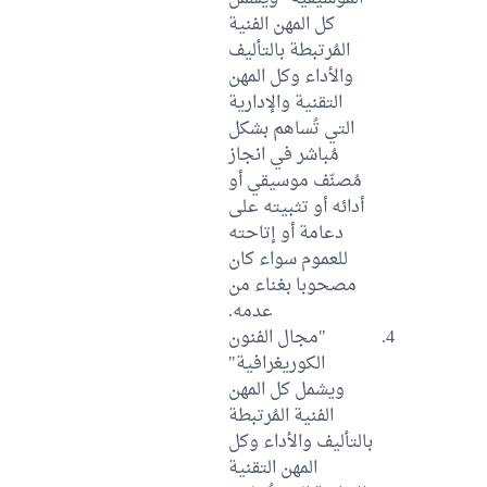
كل المهن الفنية
المُرتبطة بالتأليف
والأداء وكل المهن
التقنية والإدارية
التي تُساهم بشكل
مُباشر في انجاز
مُصنّف موسيقي أو
أدائه أو تثبيته على
دعامة أو إتاحته
للعموم سواء كان
مصحوبا بغناء من
عدمه.
"مجال الفنون
الكوريغرافية"
ويشمل كل المهن
الفنية المُرتبطة
بالتأليف والأداء وكل
المهن التقنية