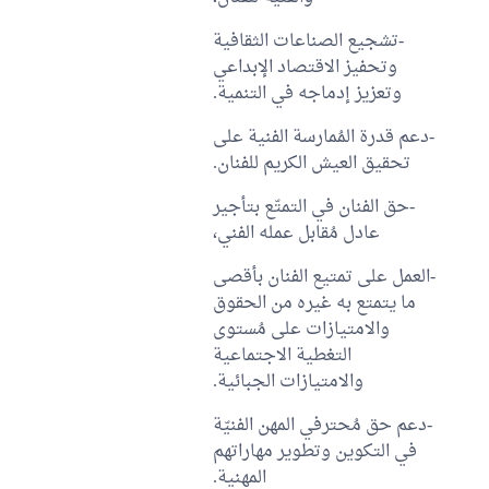
-تشجيع الصناعات الثقافية
وتحفيز الاقتصاد الإبداعي
وتعزيز إدماجه في التنمية.
-دعم قدرة المُمارسة الفنية على
تحقيق العيش الكريم للفنان.
-حق الفنان في التمتّع بتأجير
عادل مُقابل عمله الفني،
-العمل على تمتيع الفنان بأقصى
ما يتمتع به غيره من الحقوق
والامتيازات على مُستوى
التغطية الاجتماعية
والامتيازات الجبائية.
-دعم حق مُحترفي المهن الفنيّة
في التكوين وتطوير مهاراتهم
المهنية.