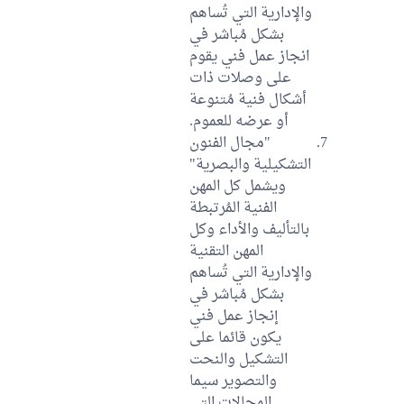
والإدارية التي تُساهم
بشكل مُباشر في
انجاز عمل فني يقوم
على وصلات ذات
أشكال فنية مُتنوعة
أو عرضه للعموم.
"مجال الفنون
التشكيلية والبصرية"
ويشمل كل المهن
الفنية المُرتبطة
بالتأليف والأداء وكل
المهن التقنية
والإدارية التي تُساهم
بشكل مُباشر في
إنجاز عمل فني
يكون قائما على
التشكيل والنحت
والتصوير سيما
المجالات التي