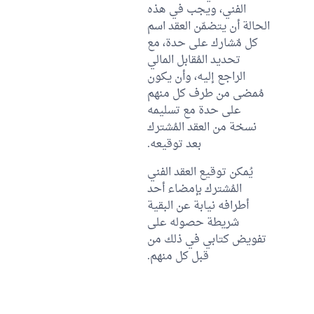
الفني، ويجب في هذه
الحالة أن يتضمّن العقد اسم
كل مٌشارك على حدة، مع
تحديد المُقابل المالي
الراجع إليه، وأن يكون
مُمضى من طرف كل منهم
على حدة مع تسليمه
نسخة من العقد المُشترك
بعد توقيعه.
يُمكن توقيع العقد الفني
المُشترك بإمضاء أحد
أطرافه نيابة عن البقية
شريطة حصوله على
تفويض كتابي في ذلك من
قبل كل منهم.