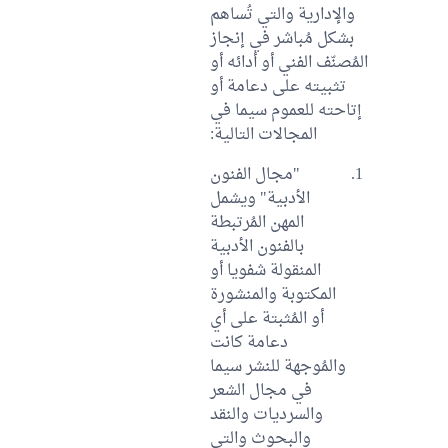
والإدارية والتي تُساهم
بشكل مُباشر في إنجاز
المُصنّف الفني أو أدائه أو
تثبيته على دعامة أو
إتاحته للعموم سيما في
المجالات التالية:
"مجال الفنون
الأدبية" ويشمل
المهن المُرتبطة
بالفنون الأدبية
المنقولة شفويا أو
المكتوبة والمنشورة
أو المُثبتة على أي
دعامة كانت
والمُوجهة للنشر سيما
في مجال الشعر
والسرديات والنقد
والبحوث والتي