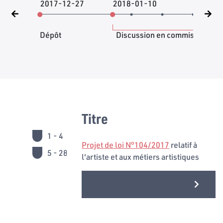
2017-12-27
2018-01-10
20
Dépôt
Discussion en commission
Titre
1 - 4
Projet de loi N°104/2017
relatif à
5 - 28
l'artiste et aux métiers artistiques