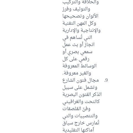
والحلاقة والتركيب
والتوليف وفرز
الألوان وتصحيحها
وكل المهن التقنية
والإنتاجية والإدارية
التي تُساهم في
انجاز أو بث عمل
سمعي بصري أو
رقمي على كل
الوسائط المعروفة
والغير معروفة.
مجال فنون الشارع
وتشمل على سبيل
الذكر الفنون البصرية
كالنحت والغرافيتي
وفنّ المُلصقات
والتنصيبات والتي
تُمارس خارج سياق
أماكنها التقليدية