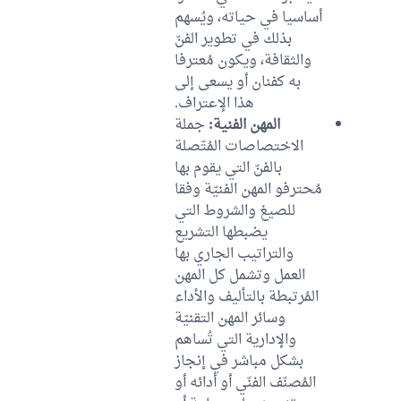
أساسيا في حياته، ويُسهم
بذلك في تطوير الفنّ
والثقافة، ويكون مُعترفا
به كفنان أو يسعى إلى
هذا الإعتراف.
المهن الفنية:
جملة
الاختصاصات المُتّصلة
بالفنّ التي يقوم بها
مُحترفو المهن الفنيّة وفقا
للصيغ والشروط التي
يضبطها التشريع
والتراتيب الجاري بها
العمل وتشمل كل المهن
المُرتبطة بالتأليف والأداء
وسائر المهن التقنيّة
والإدارية التي تُساهم
بشكل مباشر في إنجاز
المُصنّف الفنّي أو أدائه أو