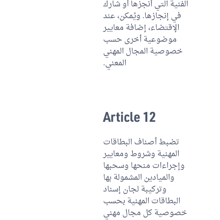
الفنية التي أنجزها أو شارك
في إنجازها. ويُمكن، عند
الإقتضاء، إضافة معايير
موضوعية أخرى حسب
خصوصية المجال المهني
المعني.
Article 12
تضبط أصناف البطاقات
المهنية وشروط ومعايير
وإجراءات منحها وسحبها
والميادين المشمولة بها
وتركيبة لجان إسناد
البطاقات المهنية بحسب
خصوصية كل مجال مهني