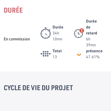
DURÉE
Durée
Durée
de
34h
retard
En commission
10mn
6h
39mn
Total
présence
13
47.61%
CYCLE DE VIE DU PROJET