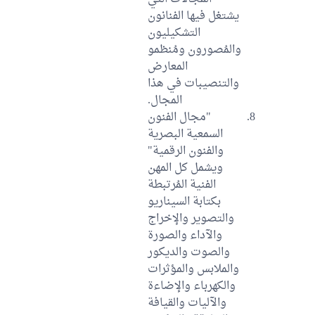
يشتغل فيها الفنانون
التشكيليون
والمُصورون ومُنظمو
المعارض
والتنصيبات في هذا
المجال.
"مجال الفنون
السمعية البصرية
والفنون الرقمية"
ويشمل كل المهن
الفنية المُرتبطة
بكتابة السيناريو
والتصوير والإخراج
والآداء والصورة
والصوت والديكور
والملابس والمؤثرات
والكهرباء والإضاءة
والآليات والقيافة