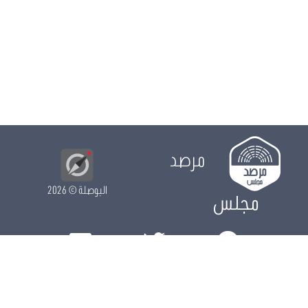
محمد العفاس
كتلة ائتلاف الكرامة
حبيب بن سيدهم
كتلة ائتلاف الكرامة
رباب بن لطيف
كتلة حركة النهضة
مرصد
البوصلة
© 2026
مجلس
الدور التشريعي
الدور الرقابي
الدور الانتخابي
نشريات
الرزنامة
مستجدات
النواب
ويكي مجلس
البيانات المفتوحة