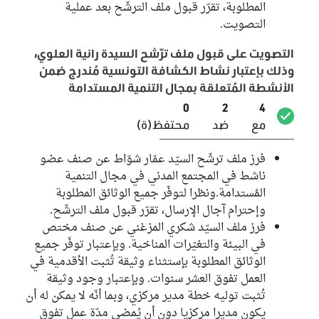
المطلوبة، تقرّر قبول ملف الترشّح بعد عملية
التصويت.
التصويت على قبول ملف ترّشح السيدة رانية العلوي،
وذلك بإعتبار نشاط الكشافة التونسية مُندرج ضمن
الأنشطة المُتعلقة بمجال التنمية المستدامة
0
2
4
مع
ضد
محتفظ(ة)
فرز ملف ترشّح السيّد عمّار شوّاط عن صنف عضو
ناشط في المجتمع المدني في مجال التنمية
المُستدامة.ونظرا لتوفّر جميع الوثائق المطلوبة
وإحترام آجال الإرسال، تقرّر قبول ملف الترشّح.
فرز ملف السيّد شكري المزغني عن صنف مختص
في البيئة والتغيّرات المناخية. وبإعتبار توفّر جميع
الوثائق المطلوبة بإستثناء وثيقة تُثبت الأقدمية في
العمل تفوق العشر سنوات. وبإعتبار وجود وثيقة
تُثبت توليه خطة مدير مركزي، وبما أنّه لا يمكن له أن
يكون مديرا مركزيا دون أن يُمضى مدّة عمل تفوق