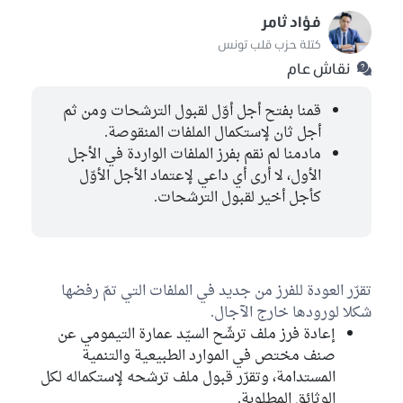
فؤاد ثامر
كتلة حزب قلب تونس
نقاش عام
قمنا بفتح أجل أوّل لقبول الترشحات ومن ثم
أجل ثان لإستكمال الملفات المنقوصة.
مادمنا لم نقم بفرز الملفات الواردة في الأجل
الأول، لا أرى أي داعي لإعتماد الأجل الأوّل
كأجل أخير لقبول الترشحات.
تقرّر العودة للفرز من جديد في الملفات التي تمّ رفضها
شكلا لورودها خارج الآجال.
إعادة فرز ملف ترشّح السيّد عمارة التيمومي عن
صنف مختص في الموارد الطبيعية والتنمية
المستدامة، وتقرّر قبول ملف ترشحه لإستكماله لكل
الوثائق المطلوبة.