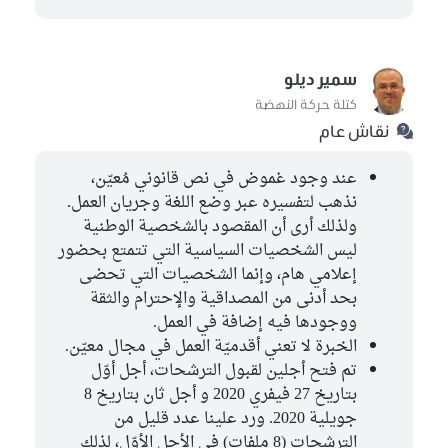
سمير ديلو
كتلة حركة النهضة
نقاش عام
عند وجود غموض في نص قانوني مُعيّن،
نذهب لتفسيره عبر وضع اللغة وجريان العمل.
ولذلك أرى أن المقصود بالشخصية الوطنية
ليس الشخصيات السياسية التي تتمتع بحضور
إعلامي هام، وإنما الشخصيات التي تحضى
بحد أدنى من المصداقية والإحترام والثقة
ووجودها فيه إضافة في العمل.
الخبرة لا تعني أقدميّة العمل في مجال معيّن.
تم فتح أجلين لقبول الترشحات، أجل أوّل
بتاريخ 27 فيفري 2020 و أجل ثان بتاريخ 8
جويلية 2020. ورد علينا عدد قليل من
الترشحات (8 ملفات) في الأجل الأوّل، لذلك