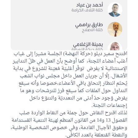
أحمد بن عياد
كتلة ائتلاف الكرامة
طارق براهمي
كتلة الاصلاح
يمينة الزغلامي
كتلة حركة النهضة
افتتح سمير ديلو (حركة النهضة) الجلسة مشيرا إلى غياب
أغلب أعضاء اللجنة، كما أوضح بأنّ العمل في ظلّ التدابير
جميلة الجويني
الإستثنائية لا يفرض توفّر أغلبيّة مُعيّنة للشروع في بداية
كتلة حركة النهضة
الأشغال. إلّا أن جريان العمل داخل مجلس نواب الشعب
يُحتّم انتظار إلتحاق باقي الأعضاء،خصوصا وأنه سيقع
فؤاد ثامر
كتلة حزب قلب تونس
التداول حول الملفات كما سيقع فرز للترشحات وهو ما
يفرض وُجود حدّ أدنى من التعدديّة والتنوّع داخل
إجتماعات اللجنة.
لذلك اقترح النقاش حول جملة من النقاط الواردة صلب
الفصول 13 و14 من القانون المنظم لهيئة التنمية المُستدامة
وحقوق الأجيال القادمة، وفي خصوص الشخصية الوطنية،
والنقطة المُتعلقة بالعدد الكافي.