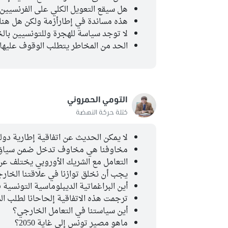
هل سيقع التعويل الكلي على الفرنسيي
هذه مساندة في إطارأزمة ولكن هل هناك
لا توجد سياسة للهجرة وللتونسيين بال
الحد من المخاطر يتطلب الوقوف عليها 
التومي الحمروني
كتلة حركة النهضة
لا يمكن الحديث عن اتفاقية إطارية دو
مخاوفنا هي مخاوف تدخل ضمن سياق عل
التعامل مع الشريك الأوروبي يختلف عن ت
يجب أن نخلق توازنا في علاقتنا الخار
أين البراغماتية الديبلوماسية التونسية 
ترجمت هذه الاتفاقية إلحاحانا لطلب ا
أين سياستنا في التعامل الخارجي؟
ماهو مصير تونس إلى غاية 2050؟