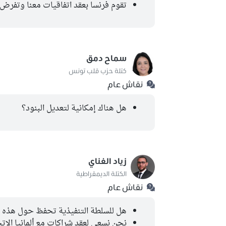
تقوم فرنسا بعقد اتفاقيات معنا وتفرض 
سماح دمق
كتلة حزب قلب تونس
نقاش عام
هل هناك إمكانية لتعديل البنود؟
زياد الغناي
الكتلة الديمقراطية
نقاش عام
هل للسلطة التنفيذية تحفظ حول هذه ا
نحن نسعى لعقد شراكات مع ألمانيا الإتحا