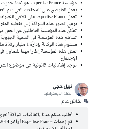
مؤسسة expertise France هو نمط حديث للشراكة بين الطرفين
يعمل الطرفين على المجالات التي يتم التع
تعمل expertise France على تلاقي الخبرات التونسية والفرنسية
يرمي تصور هذه الشراكة إلى تغطية المغر
تمكن هذه المؤسسة العاطلين عن العمل من
تساهم هذه المؤسسة في التنمية الجهوية
ستقوم هذه الوكالة بإدارة 1 مليار و250 مليون أورو
تمثل هذه المؤسسة إطارا مهما للتعاون في 
الإجتماع
توجد إشكاليات قانونية في موضوع الشرا
نبيل حجي
الكتلة الديمقراطية
نقاش عام
أطلب منكم مدنا باتفاقيات شراكة أخرى 
إحداثها إلا مع تونس