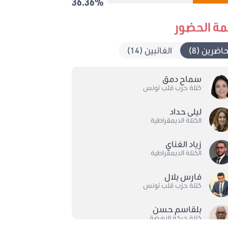
36.36%
مة الحضور
حاضرين (8)
الغائبين (14)
سماح دمق
كتلة حزب قلب تونس
ليلى حداد
الكتلة الديمقراطية
زياد الغناي
الكتلة الديمقراطية
فارس بلال
كتلة حزب قلب تونس
بلقاسم حسن
كتلة حركة النهضة