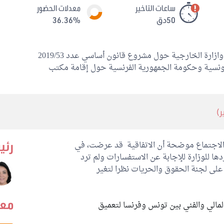
ساعات التاخير
معدلات الحضور
50دق
36.36%
عقدت لجنة الحقوق والحريات جلسة استماع لممثلي وازارة الخارجية حول مشروع قانون أساسي عدد 2019/53
لتونسية وحكومة الجمهورية الفرنسية حول إقامة مكتب
لاجتماع موضحة أن الاتفاقية قد عرضت، في
رئي
 ردها للوزارة للإجابة عن الاستفسارات ولم ترد
مرة أخرى على لجنة الحقوق والحريات نظرا لتغير
معد
المالي والفني بين تونس وفرنسا لتعميق