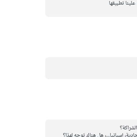
علينا تطبيقها
لشراكة؟
دية، إسبانيا...، هل هناك توجه لهذا؟