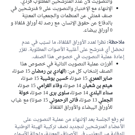
والتصويت لأن عدد المترشحين المطلوب فردي.
الإنتهاء مع الإختيار والتصويت على 9 مُترشحين في
صنف مُمثلي عن المنظمات والجمعيات المعنيّة
بالدفاع عن حقوق الإنسان. مع رصد لـ4 أوراق مُلغاة و
0 أوراق بيضاء.
ملاحظة:
نظرا لعدد الأوراق المُلغاة، ما تسبّب في عدم
تحصّل أي مُترشح على أغلبية الأصوات المطلوبة. تقرّر
إعادة عملية التصويت في خصوص هذا الصنف.
أفرزت عملية التصويت الثانية في خصوص هذا
الصنف إنتخاب كل من: (
الهادي بن رمضان
15 صوتا
،
صابر العمري
15 صوتا
، حُسين بوشيبة
15 صوتا
،
هيثم بن شعبان
14 صوتا
، وفاء القرامي
15 صوتا
،
سناء البلدي
14 صوتا
، سلوى برى
14 صوتا
، خولة
الجملي
13 صوتا
، فاتن الرحموني
15 صوتا) مع غياب
للأوراق البيضاء والأوراق المُلغاة.
تم رفع الجلسة بعد الإنتهاء من عملية التصويت على
الأعضاء المترشحين لتجديد نصف تركيبة الهيئة الوطنية
للوقاية من التعذيب في الأصناف المعنيّة، وإحالة الأسماء