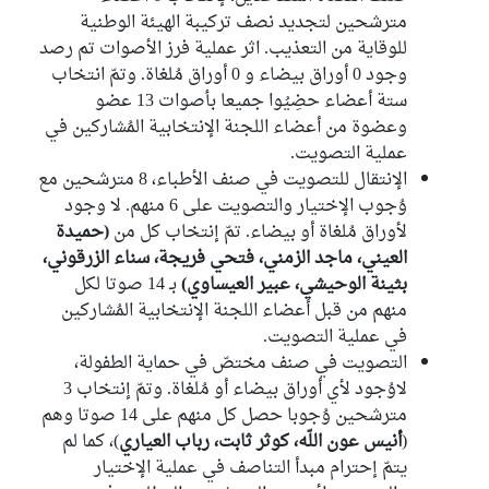
نور الدين البحيري
مترشحين لتجديد نصف تركيبة الهيئة الوطنية
كتلة حركة النهضة
للوقاية من التعذيب. اثر عملية فرز الأصوات تم رصد
وجود 0 أوراق بيضاء و 0 أوراق مُلغاة. وتمّ انتخاب
لسعد حجلاوي
ستة أعضاء حضِيُوا جميعا بأصوات 13 عضو
الكتلة الديمقراطية
وعضوة من أعضاء اللجنة الإنتخابية المُشاركين في
عملية التصويت.
نجم الدين بن سالم
الكتلة الديمقراطية
الإنتقال للتصويت في صنف الأطباء، 8 مترشحين مع
وُجوب الإختيار والتصويت على 6 منهم. لا وجود
فؤاد ثامر
لأوراق مُلغاة أو بيضاء. تمّ إنتخاب كل من
(حميدة
كتلة حزب قلب تونس
العيني، ماجد الزمني، فتحي فريجة، سناء الزرقوني،
بثينة الوحيشي، عبير العيساوي)
بـ 14 صوتا لكل
منهم من قبل أعضاء اللجنة الإنتخابية المُشاركين
في عملية التصويت.
التصويت في صنف مختصّ في حماية الطفولة،
لاوُجود لأي أوراق بيضاء أو مُلغاة. وتمّ إنتخاب 3
مترشحين وُجوبا حصل كل منهم على 14 صوتا وهم
(
أنيس عون اللّه، كوثر ثابت، رباب العياري
)، كما لم
يتمّ إحترام مبدأ التناصف في عملية الإختيار