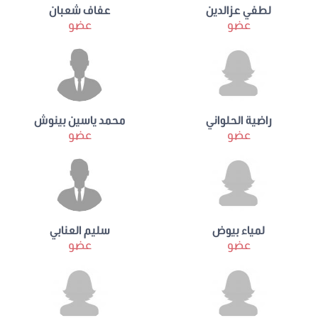
لطفي عزالدين
عفاف شعبان
عضو
عضو
راضية الحلواني
محمد ياسين بينوش
عضو
عضو
لمياء بيوض
سليم العنابي
عضو
عضو