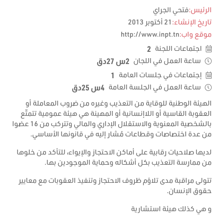
الرئيس:
فتحي الجراي
تاريخ الإنشاء:
21 أكتوبر 2013
موقع واب:
http://www.inpt.tn
2
اجتماعات اللجنة
2س 27دق
ساعة العمل في اللجان
1
إجتماعات في جلسات العامة
4س 25دق
ساعة العمل في الجلسة العامة
الهيئة الوطنية للوقاية من التعذيب وغيره من ضروب المعاملة أو
العقوبة القاسية أو اللاإنسانية أو المهينة هي هيئة عمومية تتمتّع
بالشخصية المعنوية والاستقلال الإداري والمالي وتتركب من 16 عضوا
من عدة اختصاصات وقطاعات مُشار إليه في قانونها الأساسي.
لديها صلاحيات رقابية على أماكن الاحتجاز والإيواء، للتأكد من خلوها
من ممارسة التعذيب بكل أشكاله وحماية الموجودين بها.
تتولى مراقبة مدى تلاؤم ظروف الاحتجاز وتنفيذ العقوبات مع معايير
حقوق الإنسان.
و هي كذلك هيئة استشارية