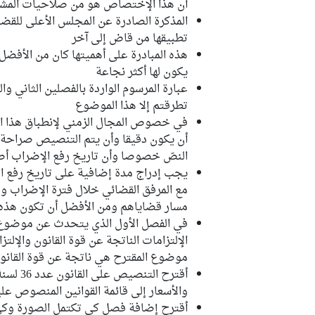
أن هذا الإختصاص هو من صلاحيات المشر
المذكرة الصادرة عن المجلس الأعلى للقضا
تطبيقها من قاض إلى آخر
هذه المبادرة على أهميتها كان من الأفضل
يكون لها أكثر نجاعة
عبارة المرسوم الواردة بالفصلين الثاني و
تطرقتم إلا هذا الموضوع
في خصوص المجال الزمني لإنطباق هذا ال
أن يكون دقيقا وأن يتم التنصيص صراحة ع
النصّ خصوصا وأن تاريخ رفع الإضراب أصبح معلوما ا
يجب إدراج مدة إضافية على تاريخ رفع ا
مع المرفق القضائي خلال فترة الإضراب و
مسار قضاياهم ومن الأفضل أن تكون هذه 
في الفصل الأول الذي يتحدث عن موضوع ه
الإلتزامات الناتجة عن قوة القانون والإلت
موضوع المقترح هي ناتجة عن قوة القانون
والأسعار إلى قائمة القوانين المنصوص عليها بالفصل 4 م
أقترح إضافة فصل كي تكتمل الصورة وكي 