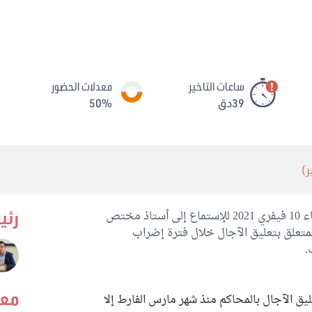
ساعات التاخير
معدلات الحضور
39دق
50%
عقدت لجنة التشريع العام جلسة عمل يوم الإربعاء 10 فيفري 2021 للإستماع إلى أستاذ مختص
رئي
لقانون حول مقترح القانون عدد 2020/147 المتعلق بتعليق الآجال خلال فترة إضراب
معد
ق الآجال بالمحاكم منذ شهر مارس الفارط إلا