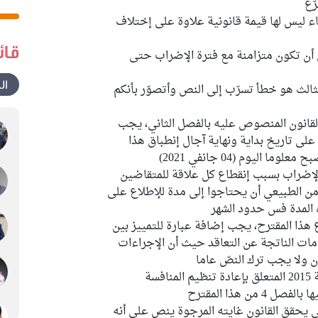
ّع
ء ليس لها قيمة قانونية علاوة على إختلاف
قائ
 أن تكون متزامنة مع فترة الإضراب حتى
ال
الثالث هو خطأ تسرّب إلى النص وأتصوّر بأنكم
قانون المنصوص عليه بالفصل الثاني، يجب
لى تاريخ بداية ونهاية آجال إنطباق هذا
ليوم (04 جانفي 2021)
لإضراب بسبب إنقطاع كل علاقة للمتقاضين
من الطبيعي أن يحتاجوا إلى مدة للإطلاع على
المدة فس حدود الشهر
ذا المقترح، يجب إضافة عبارة للتمييز بين
زامات الناتجة عن التعاقد حيث أن الإجراءات
 ولا يجب ترك النصّ عاما
أقترح التنصيص على القانون عدد 36 لسنة 2015 المتعلق بإعادة تنظيم المنافسة
ن هذا المقترح
يحقق القانون غايته المرجوة ينص على أنه