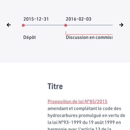
2015-12-31
2016-02-03
201
Dépôt
Discussion en commission
Titre
Proposition de loi N°85/2015
amendant et complétant le code des
hydrocarbures promulgué en vertu de
la loi N°93-1999 du 19 août 1999 en
harmonie avec l'article 13 de la