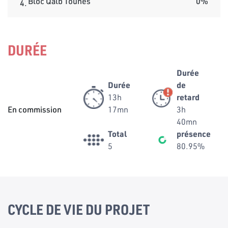
Bloc Qalb Tounes
0%
4.
DURÉE
Durée
Durée
de
13h
retard
En commission
17mn
3h
40mn
Total
présence
5
80.95%
CYCLE DE VIE DU PROJET