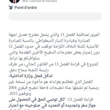
Bloc Coalition Al Karama
Point d'ordre
المرور لمناقشة الفصل 13 والذي يشمل مقترح تعديل لجهة
المبادرة ومُبادرة التيار الديمقراطي. بالنسبة للمبادرة
الأصلية لكتلة ائتلاف الكرامة توقفت في حدود الفصل 12
دون إعتبار بعض مقترحات التنقيح الأخرى المُقدمة والتي
سنُوافيكم بها تباعا.
الشروع في قراءة الفصل 13 من القانون الحالي، من طرف
رئيسة اللجنة سماح دمّق.
تدخّل مُمثل وزارة الداخلية:
الفصل الذي تفظلتم بقراءته هو مأخوذ من نسخة غير
رسمية لم تشملها عدّة تنقيحات لاحقة تنقيح فيفري 2004
ونوفمبر 2015.
قراءة الفصل 13: "
لكل تونسي الحق في الحصول على
جواز سفر وتجديده أو التمديـد فـي صلوحيته مع اعتبار