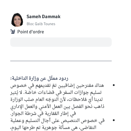
Sameh Dammak
Bloc Qalb Tounes
Point d'ordre
ردود ممثّل عن وزارة الداخلية:
هناك مقترحين إضافيين تمّ تقديمهم في خصوص
تسليم جوازات السفر في فضاءات خاصّة. لا يُثير
لدينا أيّ مُلاحظات، لأنّ التوجّه العام صلب الوزارة
ذاهب نحو الفصل بين العمل الأمني والعمل الإداري
في إطار المُقاربة في شرطة الجوار.
في خصوص التنصيص على آجال التسليم وعملية
التقاضي، هي مسألة جوهرية تم طرحها اليوم،