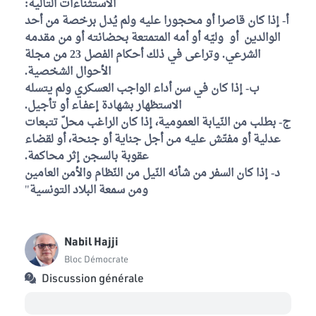
الاستثناءات التالية:
‌أ- إذا كان قاصرا أو محجورا عليه ولم يُدل برخصة من أحد
الوالدين أو وليّه أو أمه المتمتعة بحضانته أو من مقدمه
الشرعي. وتراعى في ذلك أحكام الفصل 23 من مجلة
الأحوال الشخصية.
ب- إذا كان في سن أداء الواجب العسكري ولم يتسله
الاستظهار بشهادة إعفـاء أو تأجيل.
‌ج- بطلب من النّيابة العمومية، إذا كان الراغب محلّ تتبعات
عدلية أو مفتّش عليه مـن أجل جناية أو جنحة، أو لقضاء
عقوبة بالسجن إثر محاكمة.
‌د- إذا كان السفر من شأنه النّيل من النّظام والأمن العامين
ومن سمعة البلاد التونسية
"
Nabil Hajji
Bloc Démocrate
Discussion générale