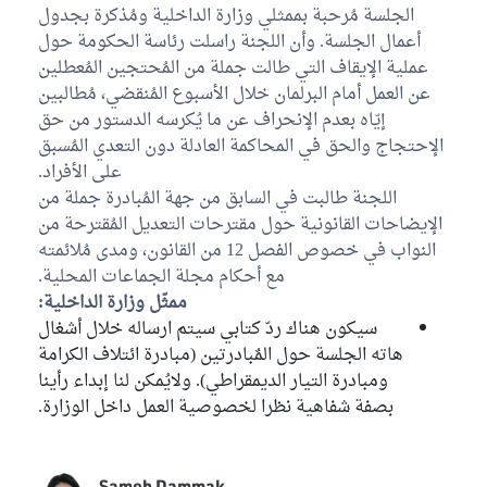
Bloc Coalition Al Karama
الجلسة مُرحبة بممثلي وزارة الداخلية ومُذكرة بجدول
أعمال الجلسة. وأن اللجنة راسلت رئاسة الحكومة حول
Hussein Jenayah
عملية الإيقاف التي طالت جملة من المُحتجين المُعطلين
Bloc Tahya Tounes
عن العمل أمام البرلمان خلال الأسبوع المُنقضي، مُطالبين
إيّاه بعدم الإنحراف عن ما يُكرسه الدستور من حق
Lilia Bellil
الإحتجاج والحق في المحاكمة العادلة دون التعدي المُسبق
Bloc de la Réforme
على الأفراد.
Nesrine Laamari
اللجنة طالبت في السابق من جهة المُبادرة جملة من
Bloc de la Réforme
الإيضاحات القانونية حول مقترحات التعديل المُقترحة من
النواب في خصوص الفصل 12 من القانون، ومدى مُلائمته
Ferida Laabidi
مع أحكام مجلة الجماعات المحلية.
Bloc Ennahdha
ممثّل وزارة الداخلية:
سيكون هناك ردّ كتابي سيتم ارساله خلال أشغال
Faiza Bouhlel
هاته الجلسة حول المٌبادرتين (مبادرة ائتلاف الكرامة
Bloc Ennahdha
ومبادرة التيار الديمقراطي). ولايُمكن لنا إبداء رأينا
Belgacem Hssan
بصفة شفاهية نظرا لخصوصية العمل داخل الوزارة.
Bloc Ennahdha
Nabil Hajji
Sameh Dammak