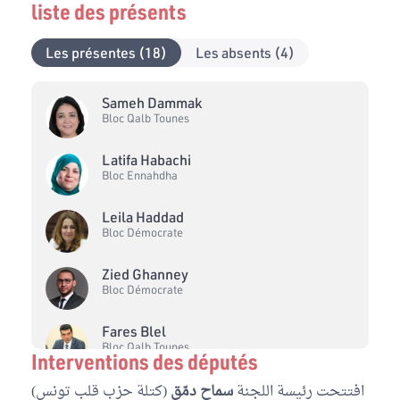
liste des présents
Les présentes (18)
Les absents (4)
Sameh Dammak
Bloc Qalb Tounes
Latifa Habachi
Bloc Ennahdha
Leila Haddad
Bloc Démocrate
Zied Ghanney
Bloc Démocrate
Fares Blel
Bloc Qalb Tounes
Interventions des députés
افتتحت رئيسة اللجنة
سماح دمّق
Zied Hechmi
(كتلة حزب قلب تونس)