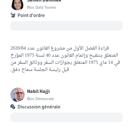
Bloc Démocrate
Bloc Qalb Tounes
Point d'ordre
Mounira Ayari
Bloc Démocrate
Mohamed Skhiri
Bloc Qalb Tounes
قراءة الفصل الأول من مشروع القانون عدد 2020/84
Awatef Griche Abid
المتعلق بتنقيح وإتمام القانون عدد 40 لسنة 1975 المؤرخ
Bloc PDL
في 14 ماي 1975 المتعلق بجوازات السفر ووثائق السفر من
قبل رئيسة الجلسة سماح دمّق.
Mohamed Affas
Bloc Coalition Al Karama
Nabil Hajji
Toumi Hamrouni
Bloc Ennahdha
Bloc Démocrate
Discussion générale
Non affilié au commission
1
Seifedine Makhlouf
Bloc Coalition Al Karama