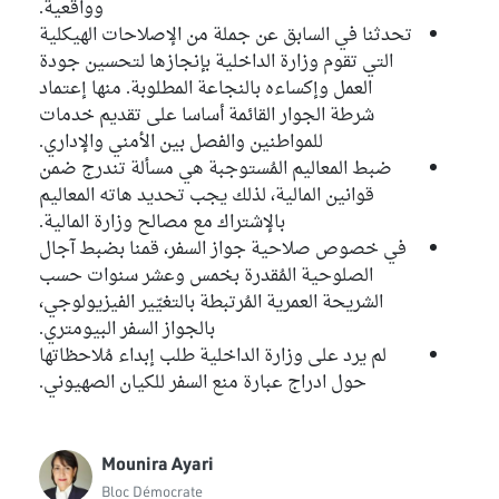
وواقعية.
تحدثنا في السابق عن جملة من الإصلاحات الهيكلية
التي تقوم وزارة الداخلية بإنجازها لتحسين جودة
العمل وإكساءه بالنجاعة المطلوبة. منها إعتماد
شرطة الجوار القائمة أساسا على تقديم خدمات
للمواطنين والفصل بين الأمني والإداري.
ضبط المعاليم المُستوجبة هي مسألة تندرج ضمن
قوانين المالية، لذلك يجب تحديد هاته المعاليم
بالإشتراك مع مصالح وزارة المالية.
في خصوص صلاحية جواز السفر، قمنا بضبط آجال
الصلوحية المُقدرة بخمس وعشر سنوات حسب
الشريحة العمرية المُرتبطة بالتغيّير الفيزيولوجي،
بالجواز السفر البيومتري.
لم يرد على وزارة الداخلية طلب إبداء مُلاحظاتها
حول ادراج عبارة منع السفر للكيان الصهيوني.
Mounira Ayari
Bloc Démocrate