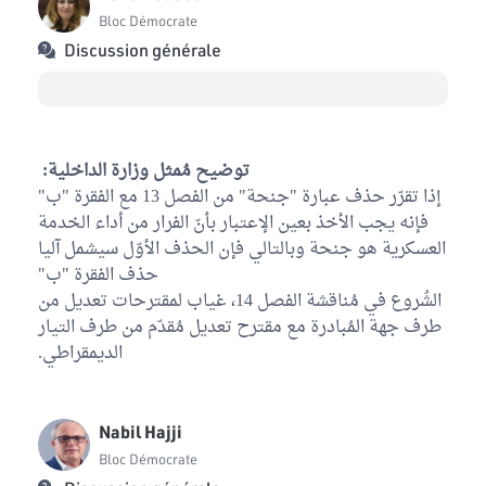
Bloc Démocrate
Discussion générale
توضيح مُمثل وزارة الداخلية:
إذا تقرّر حذف عبارة "جنحة" من الفصل 13 مع الفقرة "ب"
فإنه يجب الأخذ بعين الإعتبار بأنّ الفرار من أداء الخدمة
العسكرية هو جنحة وبالتالي فإن الحذف الأوّل سيشمل آليا
حذف الفقرة "ب"
الشُروع في مُناقشة الفصل 14، غياب لمقترحات تعديل من
طرف جهة المُبادرة مع مقترح تعديل مُقدّم من طرف التيار
الديمقراطي.
Nabil Hajji
Bloc Démocrate