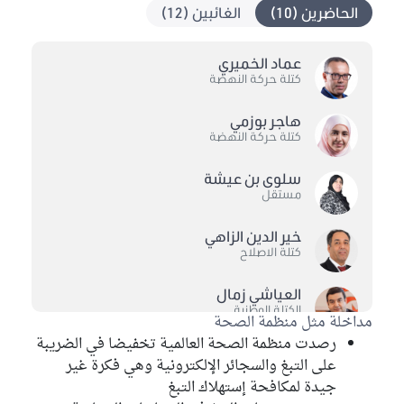
الحاضرين (10)
الغائبين (12)
عماد الخميري
كتلة حركة النهضة
هاجر بوزمي
كتلة حركة النهضة
سلوى بن عيشة
مستقل
خير الدين الزاهي
كتلة الاصلاح
العياشي زمال
الكتلة الوطنية
مداخلة مثل منظمة الصحة
رصدت منظمة الصحة العالمية تخفيضا في الضريبة
حياة عمري
على التبغ والسجائر الإلكترونية وهي فكرة غير
كتلة حركة النهضة
جيدة لمكافحة إستهلاك التبغ