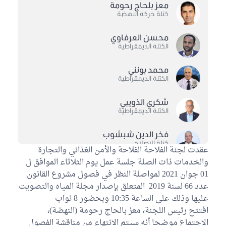
معز بلحاج رحومة
كتلة حركة النهضة
محسن العرفاوي
الكتلة الديمقراطية
محمد بونني
الكتلة الديمقراطية
شكري الذويبي
الكتلة الديمقراطية
فخر الدين شبشوب
كتلة الاصلاح
عقدت لجنة الفلاحة الفلاحة والأمن الغذائي والتجارة
والخدمات ذات الصلة جلسة عمل يوم الثلاثاء الموافق ل
محمد صالح اللطيفي
01 جوان 2021 لمواصلة النظر في فصول مشروع القانون
كتلة حزب قلب تونس
عدد 66 لسنة 2019 المتعلق بإصدار مجلة المياه والتصويت
عليها وذلك على الساعة 10:35 وبحضور 8 نواب
فاكر الشويخي
الكتلة الوطنية
افتتح رئيس اللجنة، معز بالحاج رحومة (النهضة)،
الاجتماع موضحا أنه سيتم الانتهاء من مناقشة الفصول