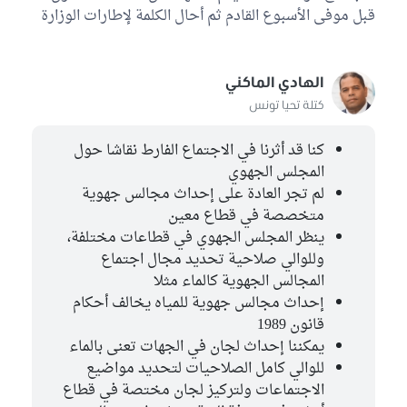
فتحي بلقاسم
قبل موفى الأسبوع القادم ثم أحال الكلمة لإطارات الوزارة
كتلة حركة النهضة
نسيبة بن علي
الهادي الماكني
كتلة حركة النهضة
كتلة تحيا تونس
موسى بن أحمد
كتلة حركة النهضة
كنا قد أثرنا في الاجتماع الفارط نقاشا حول
المجلس الجهوي
محمد زريق
لم تجر العادة على إحداث مجالس جهوية
كتلة حركة النهضة
متخصصة في قطاع معين
ينظر المجلس الجهوي في قطاعات مختلفة،
سلمى معالج
وللوالي صلاحية تحديد مجال اجتماع
الكتلة الديمقراطية
المجالس الجهوية كالماء مثلا
الهادي الماكني
إحداث مجالس جهوية للمياه يخالف أحكام
كتلة تحيا تونس
قانون 1989
يمكننا إحداث لجان في الجهات تعنى بالماء
سهير العسكري
للوالي كامل الصلاحيات لتحديد مواضيع
مستقل
الاجتماعات ولتركيز لجان مختصة في قطاع