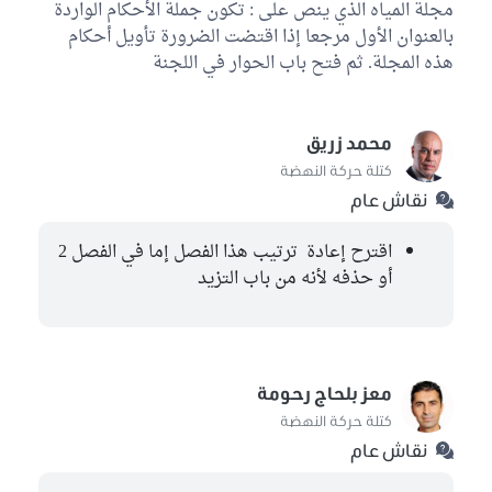
مجلة المياه الذي ينص على : تكون جملة الأحكام الواردة
كتلة الاصلاح
بالعنوان الأول مرجعا إذا اقتضت الضرورة تأويل أحكام
هذه المجلة. ثم فتح باب الحوار في اللجنة
محمد صالح اللطيفي
كتلة حزب قلب تونس
فاكر الشويخي
محمد زريق
الكتلة الوطنية
كتلة حركة النهضة
نقاش عام
حليمة همامي
كتلة ائتلاف الكرامة
اقترح إعادة ترتيب هذا الفصل إما في الفصل 2
نور الدين البحيري
أو حذفه لأنه من باب التزيد
كتلة حركة النهضة
فتحي بلقاسم
كتلة حركة النهضة
معز بلحاج رحومة
نسيبة بن علي
كتلة حركة النهضة
كتلة حركة النهضة
نقاش عام
محمد زريق