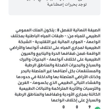
توجد بحيرات إصطناعية
الصيغة النهائية للفصل 8 : يتكون الملك العمومي
الطبيعي للمياه من: - طبقات المياه الباطنية بمختلف
انواعها، - الموارد المائية غير التقليدية - الشبكة
الطبيعية لمجاري المياه على اختلاف أنواعها والأراضي
الواقعة ضمن ضفافها الحرة والينابيع والعيون
الطبيعية على اختلاف أنواعها، - البحيرات والبرك
والسباخ والبحيرات الضحلة والمناطق الرطبة
والمستنقعات بكل أصنافها غير المتصلة بالبحر
وكذلك الأراضي المتصلة بها والداخلة في حدودها
والغشاء النباتي الطبيعي الذي يكسوها، - الغرين
والترسبات والأتربة المتراكمة والنباتات الطبيعية
الكائنة بمجاري الأودية وضفافها والمناطق الرطبة
والسباخ على إختلاف انواعها
0
0
9