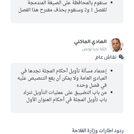
سنقوم بالمحافظة على الصيغة المندمجة
كتلة حركة النهضة
للفصل 1 و2 وسنقوم بحذف مقترح هذا الفصل
سلمى معالج
الكتلة الديمقراطية
الهادي الماكني
الهادي الماكني
كتلة تحيا تونس
كتلة تحيا تونس
غير منتمين إلى اللجنة
2
نقاش عام
محبوبة بن ضيف الله
إعتماد مسألة تأويل أحكام المجلة نجدها في
كتلة حركة النهضة
المبادئ العامة ولا يمكن أن يقع التنصيص عليه
التومي الحمروني
في فصل وحده
كتلة حركة النهضة
من باب التضييق على عمليات التأويل نترك
باب تأويل المجلة في أحكام العنوان الأول
ردود اطارات وزارة الفلاحة