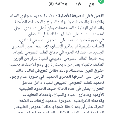
مع
ضد
محتفظ(ة)
الفصل 9 في الصيغة الأصلية
: تضبط حدود مجاري المياه
والأودية والبحيرات والبرك والسباخ والبحيرات الضحلة
والمناطق الرطبة والمستنقعات وفق أعلى مستوى سجّل
لمنسوب المياه على ضفافها وذلك قبل الفيضان.
في صورة حدوث تغيير في المجرى الطبيعي للوادي،
لأسباب طبيعية أو بتأثير الإنسان، فإنه يتمّ اعتبار المجرى
الجديد مع ضفافه الحرة في نطاق الملك العمومي للمياه.
يتم ضبط الملك العمومي الطبيعي للمياه بقرار من الوزير
المكلف بالمياه بعد إجراء بحث إداري ومع الاحتفاظ بجميع
حقوق الغير المحتملة. وذلك مقابل تعويض لفائدة مالك
الأرض التي اخترقها المجرى الجديد. في صورة عدم وجود
تحديد للملك العمومي الطبيعي للمياه داخل مناطق
العمران، يمكن في هذه الحالة ضبط الحدود الطبيعية
للأودية ومجاري المياه والسباخ، باعتماد المعاينات
والأمثلة الخرائطية المتوفرة لتحديد إرتفاقات الضفة
الحرة. على أن يتم لاحقا ضمها بالملك العمومي الطبيعي