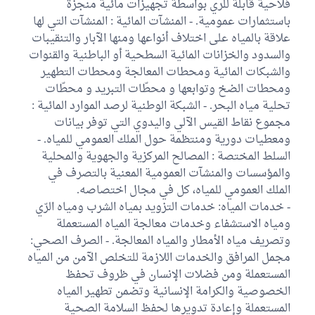
فلاحية قابلة للري بواسطة تجهيزات مائية منجزة
باستثمارات عمومية. - المنشآت المائية : المنشآت التي لها
علاقة بالمياه على اختلاف أنواعها ومنها الآبار والتنقيبات
والسدود والخزانات المائية السطحية أو الباطنية والقنوات
والشبكات المائية ومحطات المعالجة ومحطات التطهير
ومحطات الضخ وتوابعها و محطّات التبريد و محطّات
تحلية مياه البحر. - الشبكة الوطنية لرصد الموارد المائية :
مجموع نقاط القيس الآلي واليدوي التي توفر بيانات
ومعطيات دورية ومنتظمة حول الملك العمومي للمياه. -
السلط المختصة : المصالح المركزية والجهوية والمحلية
والمؤسسات والمنشآت العمومية المعنية بالتصرف في
الملك العمومي للمياه، كل في مجال اختصاصه.
- خدمات المیاه: خدمات التزوید بمیاه الشرب ومیاه الرّي
ومياه الاستشفاء وخدمات معالجة المياه المستعملة
وتصريف مياه الأمطار والمياه المعالجة. - الصرف الصحي:
مجمل المرافق والخدمات اللازمة للتخلص الآمن من المياه
المستعملة ومن فضلات الإنسان في ظروف تحفظ
الخصوصية والكرامة الإنسانية وتضمن تطهير المياه
المستعملة وإعادة تدويرها لحفظ السلامة الصحية