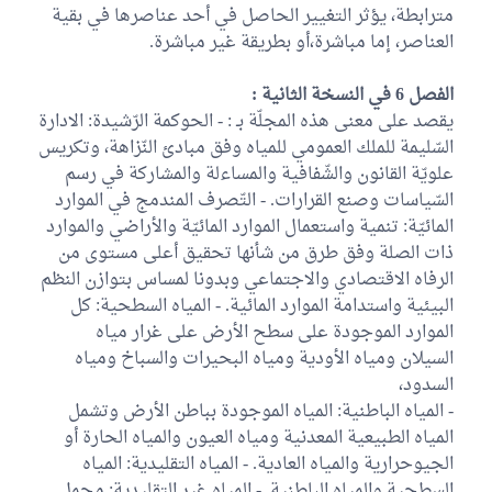
مترابطة، يؤثر التغيير الحاصل في أحد عناصرها في بقية
العناصر، إما مباشرة،أو بطريقة غير مباشرة.
الفصل 6 في النسخة الثانية :
يقصد على معنى هذه المجلّة بـ : - الحوكمة الرّشيدة: الادارة
السّليمة للملك العمومي للمياه وفق مبادئ النّزاهة، وتكريس
علويّة القانون والشّفافية والمساءلة والمشاركة في رسم
السّياسات وصنع القرارات. - التّصرف المندمج في الموارد
المائيّة: تنمية واستعمال الموارد المائيّة والأراضي والموارد
ذات الصلة وفق طرق من شأنها تحقيق أعلى مستوى من
الرفاه الاقتصادي والاجتماعي وبدونا لمساس بتوازن النظم
البيئية واستدامة الموارد المائية. - المياه السطحية: كل
الموارد الموجودة على سطح الأرض على غرار مياه
السيلان ومياه الأودية ومياه البحيرات والسباخ ومياه
السدود،
- المياه الباطنية: المياه الموجودة بباطن الأرض وتشمل
المياه الطبيعية المعدنية ومياه العيون والمياه الحارة أو
الجيوحرارية والمياه العادية. - المياه التقليدية: المياه
السطحية والمياه الباطنية. - المياه غير التقليدية: مجمل