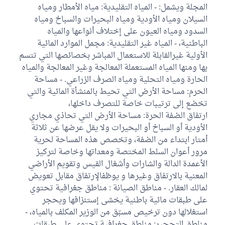
المجلة ويشمل: - المياه التقليدية: مياه الأمطار ومياه
السيلان ومياه الأودية ومياه البحيرات والسباخ ومياه
السدود ومياه العيون على إختلاف أنواعها والمياه
الباطنية، - المياه غير التقليدية: مجمل الموارد المائية
الأولية غيرالقابلة للاستعمال المباشر بخصائصها التي تتسم
بها ومنها المياه المستعملة المعالجة وغير المعالجة والمياه
الحارة ومياه التحلية ومياه الصرف الزراعي. - مساحة
الحرم: مساحة الأرض التي تحيط بالمنشأة المائية والتي
تخضع إلى ترتيبات خاصة للتصرف داخلها،
ارتفاق الضفة الحرة: مساحة الأرض التي تحاذي مجاري
الأودية أو السباخ أو البحيرات ولا يقل عرضها عن ثلاثة
أمتار ابتداء من الضفة، وتخصص هذه المساحة لحرية
مرور أعوان السلط المختصة ومعداتها وخاصة لتركيز
الأعمدة الدالة والشارات وأشغال القيس وتقويم الأراضي
المعنية بالارتفاق وغيرها و يوظفالإرتفاق مقابل تعويض
لمالك العقار. - مناطق الصيانة : مناطق جغرافية تحتوي
على طبقات مائية باطنية يخشى إستنزافها ويحجر
استغلالها دون ترخيص مسبّق من الوزير المكلف بالمياه، -
مناطق التحجير: مناطق جغرافية تحتوي على طبقات