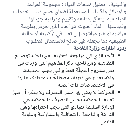
والبيئية. - تعدیل خدمات المیاه : مجموعة القواعد
والوسائل والآلیّات المستعملة لضمان حسن تسيير خدمات
المياه فیما یتعلّق بمتابعة وتقييم ومراقبة جودتها
ونجاعتها. - الماء الملوث هو الماء الذي تعرض بطريقة
مباشرة أو غير مباشرة، إلى تغير في تركيبته أو حالته
الطبيعية مما يجعله غير صالح للاستعمال المطلوب
ردود اطارات وزارة الفلاحة
اتّجه الرّأي الى مراجعة التّعاريف من ناحيّة توضيح
المفاهيم ومن ناحيّة ذكر المفاهيم التي وردت في
نّص مشروع المجلّة فقط والتي يجب تحديدها
والاستغناء عن تعريف مصطلحات متعارف عليها
في الاختصاصات ذات الصلة
الحوكمة لا يعني بها حسن التصرف ولا يمكن أن نقبل
تعريف الحوكمة بحسن التصرف والحوكمة هي
الإدارة السليمة بمبادئ التي يجب احترامها وهي
النزاهة والناجعة والشفافية والتشاركية وعلوية
القانون