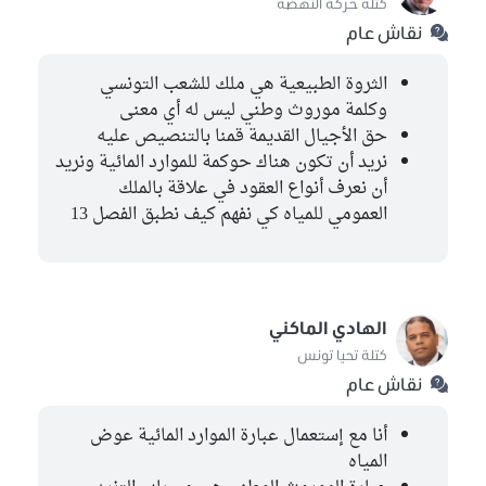
كتلة حركة النهضة
سهير العسكري
نقاش عام
مستقل
الثروة الطبيعية هي ملك للشعب التونسي
وكلمة موروث وطني ليس له أي معنى
حق الأجيال القديمة قمنا بالتنصيص عليه
نريد أن تكون هناك حوكمة للموارد المائية ونريد
أن نعرف أنواع العقود في علاقة بالملك
العمومي للمياه كي نفهم كيف نطبق الفصل 13
الهادي الماكني
كتلة تحيا تونس
نقاش عام
أنا مع إستعمال عبارة الموارد المائية عوض
المياه