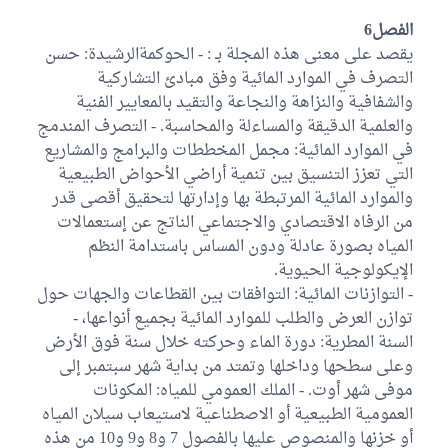
الفصل6
يقصد على معنى هذه المجلة بـ : - الحوكمةالرشيدة: حسن
التصرف في الموارد المائية وفق مبادئ التشاركية
والشفافية والنزاهة والنجاعة والتقيد بالمعايير الفنية
والعلمية الدقيقة والمساءلة والمحاسبة. - التصرف المندمج
في الموارد المائية: مجمل المخططات والبرامج والمشاريع
التي تعزز التنسيق بين تنمية أراضي الأحواض الطبيعية
والموارد المائية المرتبطة بها وإدارتها لتحقيق أقصى قدر
من الرفاه الاقتصادي والاجتماعي الناتج عن إستعمالات
المياه بصورة عادلة ودون المساس باستدامة النظم
الإيكولوجية الحيوية.
- التوازنات المائية: التوافقات بين القطاعات والجهات حول
توازن العرض والطلب للموارد المائية بجميع أنواعها، -
السنة المطرية: دورة الماء وحركته خلال سنة فوق الأرض
وعلى سطحها وداخلها وتمتد من بداية شهر سبتمبر إلى
موفى شهر أوت. - الملك العمومي للمياه: المكونات
العمومية الطبيعية أو الاصطناعية لاستيعاب سيلان المياه
أو خزنها والمنصوص عليها بالفصول 7 و8 و9 و10 من هذه