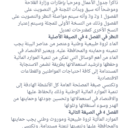
ذاكراً جدول الأعمال ومرحباً بإطارات وزارة الفلاحة
أحمد الصغير
وموضحاً أنه سبق وبدأت اللجنة في التصويت على
كتلة الحزب الدستوري الحر
الفصول 1 و2 و3 وأنه سيتم مواصلة النظر والتصويت على
الفصول وذلك من النسخة الأولى للمجلة وسيتم إعتبار
حاتم المانسي
كتلة الاصلاح
النسخ الأخرى كمقترحات تعديل
النظر في الفصل 4 في الصيغة الأصلية
فخر الدين شبشوب
الماء ثروة طبيعية وطنية وعنصر من عناصر البيئة يجب
كتلة الاصلاح
تنميته وحمايته والمحافظة عليه. ويعتبر الاقتصاد في
الماء من أهم الوسائل التي تمكن من تنمية الموارد المائية
محمد صالح اللطيفي
وحفظها وترشيد استعمالاتها بطريقة تضمن الاستجابة
كتلة حزب قلب تونس
المستدامة إلى كافة احتياجات المواطنين والقطاعات
الاقتصادية
فاكر الشويخي
الكتلة الوطنية
وتكتسي صبغة المصلحة العامة كل الأنشطة الهادفة إلى
تنمية الموارد المائية الوطنية وذلك بالحفاظ عليها
حليمة همامي
والاقتصاد في استعمالاتها وتحسين جودتها وحمايتها من
كتلة ائتلاف الكرامة
الهدر وسوء استغلالها وتلوثها
الفصل 4 في الصيغة الثانية
نور الدين البحيري
الموارد المائيّة ثروة طبيعيّة وموروث وطني يجب حمايتها
كتلة حركة النهضة
والمحافظة عليها وتنميتها تنميّة مستدامة. وتكتسي