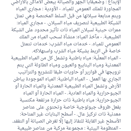
الإيداع : وضعبقايا الجهر والصيانة ببعض الأماكن بالأراضي
المجاورة للملك العمومي للمياه. - الأودية : مجاري المياه
ويتم متابعة سيلانها من قبل السلط المختصة وهي تمثل
الشبكة الطبيعية لتصريف مياه السيلان. - مجاري المياه:
ممرات حينية لسيلان المياه ذات تأثير محدود على الشبكة
الطبيعية. - مآخذ المياه: منشأة لسحب المياه من الملك
العمومي للمياه. - خدمات مياه الشرب: خدمات تتمثل
خاصة في الربط بشبكة مياه الشرب واستهلاكه.
- المياه المعلّبة: مياه باطنية وتشمل كل من المياه الطبيعية
المعدنية ومياه الينابيع والعيون ومياه الطاولة التي يتم
ترويجها في قوارير أو حاويات طبقا للتشريع والتراتيب
الجاري بها العمل. - المياه الباطنية: المياه الموجودة بباطن
الأرض وتشمل المياه الطبيعية المعدنية والمياه الحارة أو
الجيوحرارية والمياه العادية. - المياه الحارة أو المياه
الجيوحرارية: مياه باطنية ذات حرارة مرتفعة مكتسبة
بفعل ظروف جيولوجية خاصة وتحتوي على عناصر
معدنية ذات تركيز عال. - أسطح البنايات غير المتاحة:
الأسطح غير القابلة للنفاذ إليها إلّا لغرض الصيانة أو التفقد.
- المنظومة البيئية : مجموعة مركبة من عناصر طبيعية