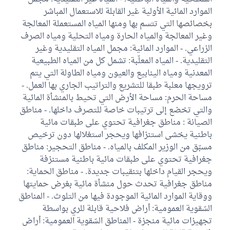
الموارد المائية الأولية غير القابلة للاستعمال المباشر
بخصائصها التي تتسم بها ومنها المياه المستعملة المعالجة
وغير المعالجة والمياه الحارة ومياه التحلية ومياه الصرف
الزراعي. - الموارد المائية: مجمل المياه التقلیدية وغیر
التقلیدية. - المياه المعلّبة: تشمل كل من المياه الطبيعية
المعدنية ومياه الينابيع والعيون ومياه الطاولة التي يتم
ترويجها معلبة طبقا للتشريع والتراتيب الجاري بها العمل. -
مساحة الحرم: مساحة الأرض التي تحيط بالمنشأة المائية
والتي تخضع إلى ترتيبات خاصة للتصرف داخلها. - مناطق
الصيانة : مناطق جغرافية تحتوي على طبقات مائية
باطنية يخشى استنزافها ويحجر استغلالها دون ترخيص
مسبّق من الوزير المكلف بالمياه. - مناطق التحجير: مناطق
جغرافية تحتوي على طبقات مائية باطنية مستنزفة
ويحجر القيام داخلها بتنقيبات جديدة. - مناطق الحماية:
مناطق جغرافية تحدث حول منشأة مائية بغرض حمايتها
ووقاية الموارد المائية الموجودة فيها من التلوث. - المناطق
السّقوية العمومية: أراض فلاحية قابلة للري بواسطة
تجهيزات مائية منجزة - المناطق السّقوية العمومية: أراض