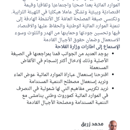
الموارد المائيّة بعدا صحيّا واجتماعيّا وثقافيّا وقيمة
فتحي بلقاسم
كتلة حركة النهضة
اقتصاديّة وبيئيّة وتشكّل عاملا هيكليّا في التّهيئة التّرابية.
وتكتسي صبغة المصلحة العامّة كل الأنشطة الهادفة إلى
نسيبة بن علي
تنميّة الموارد المائيّة الوطنيّة والحفاظ عليها والاقتصاد
كتلة حركة النهضة
فيها وتحسين جودتها وحمايتها من الهدر والتّلوث وسوء
الاستعمال وضمان حقوق الأجيال القادمة
محمد زريق
الإستماع إلى اطارات وزارة الفلاحة
كتلة حركة النهضة
يوجد العديد من الجوانب قمنا بمراجعتها في الصيغة
الأصلية وذلك لإدخال أكثر إنسجام في الألفاض
سلمى معالج
المستعملة
الكتلة الديمقراطية
اقترحنا إستعمال عباراة الموارد المائية عوض الماء
سهام الشريقي
ونريد إستعمال مصطلح التنمية المستدامة
كتلة حزب قلب تونس
نريد تكريس مفاهيم التي لها شمولية في التصرف
في الموارد المائية كموروث وطني يتامشى مع
ناجي الجراحي
التنمية المستدامة ومصلحة الأجيال القادمة
كتلة الحزب الدستوري الحر
الهادي الماكني
كتلة تحيا تونس
محمد زريق