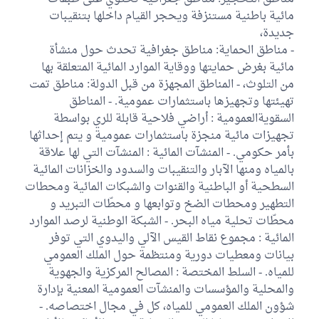
مائية باطنية مستنزفة ويحجر القيام داخلها بتنقيبات
جديدة،
- مناطق الحماية: مناطق جغرافية تحدث حول منشأة
مائية بغرض حمايتها ووقاية الموارد المائية المتعلقة بها
من التلوث، - المناطق المجهزة من قبل الدولة: مناطق تمت
تهيئتها وتجهيزها باستثمارات عمومية. - المناطق
السقويةالعمومية : أراضي فلاحية قابلة للري بواسطة
تجهيزات مائية منجزة باستثمارات عمومية و يتم إحداثها
بأمر حكومي. - المنشآت المائية : المنشآت التي لها علاقة
بالمياه ومنها الآبار والتنقيبات والسدود والخزانات المائية
السطحية أو الباطنية والقنوات والشبكات المائية ومحطات
التطهير ومحطات الضخ وتوابعها و محطّات التبريد و
محطّات تحلية مياه البحر. - الشبكة الوطنية لرصد الموارد
المائية : مجموع نقاط القيس الآلي واليدوي التي توفر
بيانات ومعطيات دورية ومنتظمة حول الملك العمومي
للمياه. - السلط المختصة : المصالح المركزية والجهوية
والمحلية والمؤسسات والمنشآت العمومية المعنية بإدارة
شؤون الملك العمومي للمياه، كل في مجال اختصاصه. -