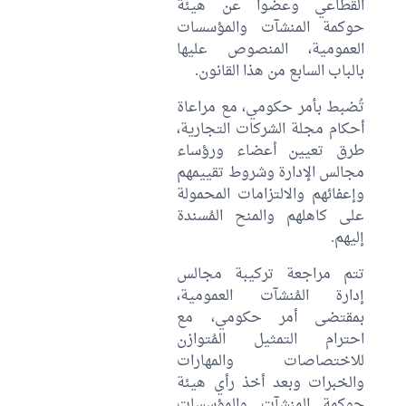
القطاعي وعضوا عن هيئة
حوكمة المنشآت والمؤسسات
العمومية، المنصوص عليها
بالباب السابع من هذا القانون.
تُضبط بأمر حكومي، مع مراعاة
أحكام مجلة الشركات التجارية،
طرق تعيين أعضاء ورؤساء
مجالس الإدارة وشروط تقييمهم
وإعفائهم والالتزامات المحمولة
على كاهلهم والمنح المُسندة
إليهم.
تتم مراجعة تركيبة مجالس
إدارة المُنشآت العمومية،
بمقتضى أمر حكومي، مع
احترام التمثيل المُتوازن
للاختصاصات والمهارات
والخبرات وبعد أخذ رأي هيئة
حوكمة المنشآت والمؤسسات