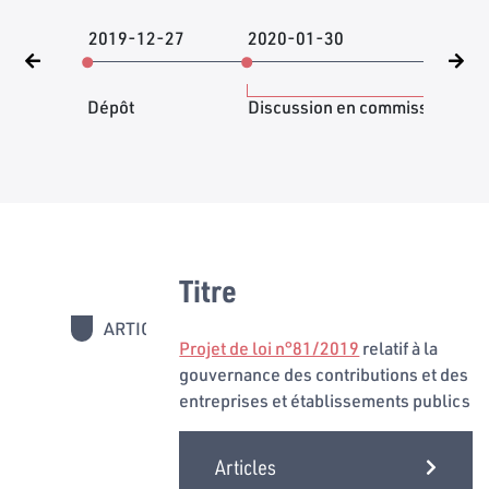
2019-12-27
2020-01-30
202
Dépôt
Discussion en commission
Titre
ARTICLES
1 - 14
Projet de loi n°81/2019
relatif à la
gouvernance des contributions et des
entreprises et établissements publics
Articles