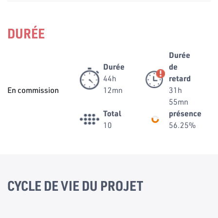
DURÉE
Durée
Durée
de
44h
retard
En commission
12mn
31h
55mn
Total
présence
10
56.25%
CYCLE DE VIE DU PROJET