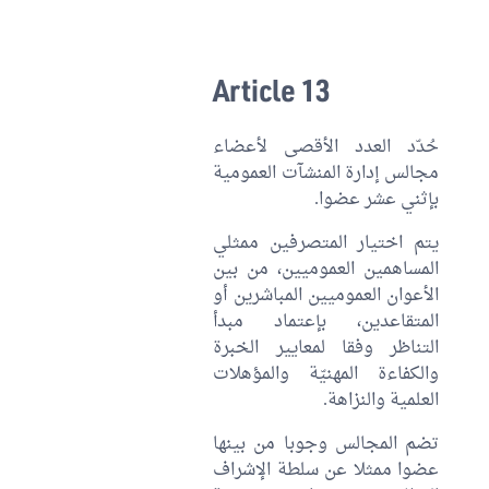
Article 13
حُدّد العدد الأقصى لأعضاء
مجالس إدارة المنشآت العمومية
بإثني عشر عضوا.
يتم اختيار المتصرفين ممثلي
المساهمين العموميين، من بين
الأعوان العموميين المباشرين أو
المتقاعدين، بإعتماد مبدأ
التناظر وفقا لمعايير الخبرة
والكفاءة المهنيّة والمؤهلات
العلمية والنزاهة.
تضم المجالس وجوبا من بينها
عضوا ممثلا عن سلطة الإشراف