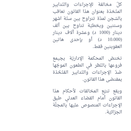
كلّ مخالفة للإجراءات والتّدابير
المتّخذة بعنوان هذا القانون تعاقب
بالسّجن لمدّة تتراوح بين ستّة اشهر
وسنتين وبخطيّة تتاوح بين ألف
دينار (1000 د) وعشرة آلاف دينار
(10.000 د) أو بإحدى هاتين
العقوبتين فقط.
تختصّ المحكمة الإداريّة بجيمع
فروعها بالنّظر في الطعون الموجّها
ضدّ الإجراءات والتّدابير المُتّخَذة
بمقتضى هذا القانون.
ويقع تتبّع المخالفات لأحكام هذا
القانون أمام القضاء العدلي طبق
الإجراءات المنصوص عليها بالمجلّة
الجزائيّة.