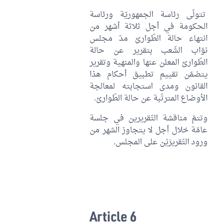
تتولّى رئاسة الجمهوريّة ورئاسة
الحكومة في أجل ثلاثة أشهر من
انتهاء حالة الطّوارئ مدّ مجلس
نوّاب الشّعب بتقرير عن حالة
الطّوارئ المعلن عنها والمنهية وتقرير
يتضمّن تقييم تطبيق أحكام هذا
القانون ومدى استجابته لمعالجة
الأوضاع المترتّبة عن حالة الطّوارئ.
وتتمّ مناقشة التّقريرين في جلسة
عامّة خلال أجل لا يتجاوز الشهر من
ورود التّقريرَيْن على المجلس.
Article 6