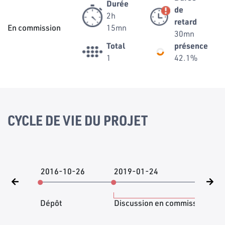
Durée
de
2h
retard
En commission
15mn
30mn
Total
présence
1
42.1%
CYCLE DE VIE DU PROJET
2016-10-26
2019-01-24
202
Dépôt
Discussion en commission