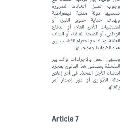
وجوب تعليل اتّخاذها لضرورة
تقتضيها دولة مدنيّة ديمقراطيّة
وبهدف حماية حقوق الغير، أو
لمقتضيات الأمن العامّ، أو الدفاع
الوطني، أو الصحّة العامّة، أو الىداب
العامّة، وذلك مع احترام التّناسب بين
هذه الضوابط وموجباتها.
وينتهي العمل بالإجراءات والتدابير
المتّخذة بمقتضى هذا القانون بمجرّد
انقضاء الأجل المحدّد في أمر إعلان
حالة الطّوارئ أو فور إصدار أمر
بإلغائها.
Article 7