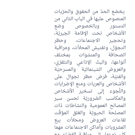
يخضع الحدّ من الحقوق والحرّيات
المنصوص عليها في الباب الثاني من
الدستور وبالخصوص وضع
الأشخاص تحت الإقامة الجبريّة،
وتحجير الاجتماعات، وحظر
التجوّل، وتفتيش المحلاّت، ومراقبة
الصحافة والمنشوات بمختلف
أنواعها، والبثّ الإذاعي والتلفزي،
والعروض السّينمائيّة والمسرحيّة
والفنيّة، فرض حظر تجوال على
الأشخاص والعربات ومنع الإضرابات
واللّجوء إلى تسخير الأشخاص
والمكاسب الضروريّة لحسن سير
المصالح العمومية والنشاطات ذات
المصلحة الحيويّة والغلق المؤقّت
لقاعات العروض ومحلاّت بيع
المشروبات وأماكن الاجتماعات مهما
كان نوعها، إلى مراقبة القضاء مع