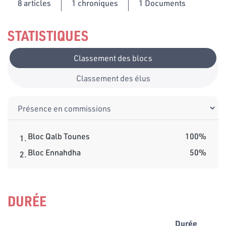
8
articles
1 chroniques
1 Documents
STATISTIQUES
Classement des blocs
Classement des élus
Bloc Qalb Tounes
100%
1.
Bloc Ennahdha
50%
2.
DURÉE
Durée