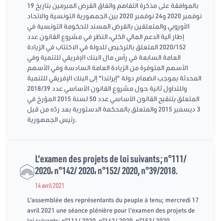
بالموافقة على مذكرة التفاهم واتفاق القرض المبرمين بتاريخ 19
نوفمبر 2020 و24 نوفمبر 2020 بين الجمهورية التونسية والاتحاد
الأوروبي والمتعلقين بالقرض المسند للحكومة التونسية في
إطار آلية الدعم المالي الكلي، النظر في مشروع القانون عدد
2020/152 المتعلق بالترخيص للدولة في الاكتتاب في الزيادة
العامة السابعة في رأس مال البنك الإفريقي للتنمية وفي
الأسهم المتوفرة من الزيادة العامة السادسة وفي الأسهم
المحدثة بموجب انضمام دولة "إيرلندا" إلى البنك الإفريقي للتنمية
وللتداول ثانية حول مشروع القانون الأساسي عدد 2018/39
المتعلق بتنقيح القانون الأساسي عدد 50 لسنة 2015 المؤرخ في
3 ديسمبر 2015 والمتعلق بالمحكمة الدستورية بعد ردّه من قبل
رئيس الجمهورية.
L'examen des projets de loi suivants; n°111/
2020، n°142/ 2020، n°152/ 2020, n°39/2018.
14 avril 2021
L'assemblée des représentants du peuple à tenu; mercredi 17
avril 2021 une séance plénière pour l'examen des projets de
loi suivants; n°111/ 2020، n°142/ 2020، n°152/ 2020,