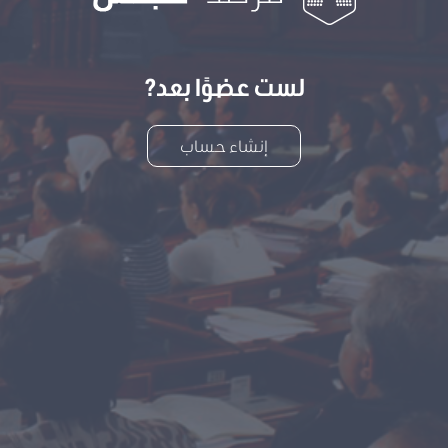
لست عضوًا بعد?
إنشاء حساب