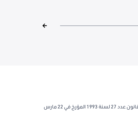
يتعلق بتنقيح وإتمام القانون عدد 27 لسنة 1993 المؤرخ في 22 مارس