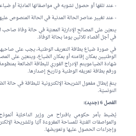
- عند تلفها أو حصول تشويه في مواصفاتها الماديّة أو ضياعه
- عند تغيير عناصر الحالة المدنية في الحالة المنصوص عليها بالفقرة ال
يتعيّن على المصالح الإداريّة المعنيّة في حالة وفاة صاحب ا
في أجل أقصاه ثلاثين يوما بحالة الوفاة.
في صورة ضياع بطاقة التعريف الوطنية، يجب على صاحبها أن
الوطنيين بمكان إقامته أو بمكان الضياع، ويتعيّن على المصا
شهادة الضياعويتم الإدراج الفوري للبطاقة الضائعة بمنظومة
ورقم بطاقة تعريفه الوطنية وتاريخ إصدارها.
يتمّ إبطال مفعول الشريحة الإلكترونية للبطاقة في حالة الض
التونسيّة.
الفصل 6 (جديد):
يُضبط بأمر حكومي باقتراح من وزير الداخليّة أنموذج ب
والمواصفات الفنيّة للمساحة المقروءة آليّا وللشريحة الإلكتر
وإجراءات الحصول عليها وتعويضها.