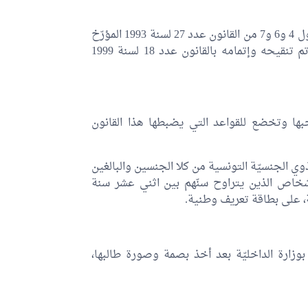
تُلغى أحكام الفصل الأول والفقرة الأولى من الفصل 2 والفصول 4 و6 و7 من القانون عدد 27 لسنة 1993 المؤرّخ
في 22 مارس 1993 المتعلّق ببطاقة التعريف الوطنية كما تم تنقيحه وإتمامه بالقانون عدد 18 لسنة 1999
ها وتخضع للقواعد التي يضبطها هذا القانون
ي الجنسيّة التونسية من كلا الجنسين والبالغين
أشخاص الذين يتراوح سنّهم بين اثني عشر سنة
 على بطاقة تعريف وطنية.
بوزارة الداخليّة بعد أخذ بصمة وصورة طالبها،