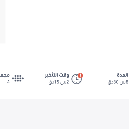
المدة
وقت التأخير
مجمو
8س 30دق
2س 15دق
4