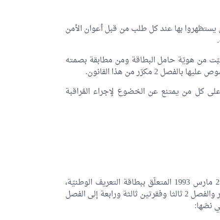
يستظهروا بها عند كل طلب من قبل أعوان الأمن
ثبّت من هويّة حامل البطاقة ومن مطابقة بصمته
 2 مكرّر من هذا القانون.
 315 من المجلة الجزائيّة على كل من يمتنع عن الخضوع لإجراء المُراقبة
تُضاف إلى أحكام القانون عدد 27 لسنة 1993 المؤرّخ في 22 مارس 1993 المتعلّق ببطاقة التعريف الوطنيّة،
فقرات خامسة وسادسة وسابعة إلى الفصل 2 والفصل 2 مكرّر والفصل 2 ثالثا وفقرتين ثالثة ورابعة إلى الفصل