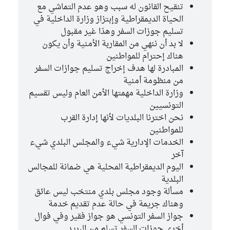
تنقيح القانون له سبب وهو عدم التماشي مع
الحياة الديمقراطية وإبتزاز وزارة الداخلية في
تسليم جوزات السفر وهذا غير مقبول
لا بد أن ننهي من المقاربة الأمنية وأن يكون
هناك إحترام للمواطنين
المبادرة لها هدف إخراج تسليم جوازات السفر
من منظومة أمنية
وزارة الداخلية مهمتها الأمن العام وليس تقسيم
التونسيين
نحن اخترنا البلديات لأنها إدارة القرب
للمواطنين
الخدمات الإدارية شيء والمجلس البلدي شيء
آخر
اليوم الديمقراطية المحلية هي ضمانة للمجالس
البلدية
مسألة وجود مجلس بلدي منتخب ليس عائق
وهناك جريمة في حالة عدم تقديم خدمة
جواز السفر التونسي هو جواز فقير وفي فوال
أخرى جوزات السفر تسلم من البريد