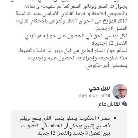
بجوازات السفر ووثائق السفر كما تمّ تنقيحه وإتمامه
بالنصوص اللاحقة وآخرها القانون الأساسي عدد 45 لسنة
2017 المؤرّخ في 7 جوان 2017، وتُعوّض بالأحكام التالية:
الفصل 8 (جديد):
لكل تونسي الحق في الحصول على جواز سفر فردي.
الفصل 12 (جديد):
يُسلّم جواز السفر العادي من قبل وزير الداخلية وتُضبط
مدّة صلوحيته وإجراءات الحصول عليه وتجديده
بمقتضى أمر حكومي.
نبيل حجي
الكتلة الديمقراطية
نقاش عام
مقترح الحكومة يتعلق بفصل الذي ينقح ويلغي
فصلين إثنين ويمكن أن نختلف في التصويت
بين الفصل 8 جديد والفصل 12 جديد