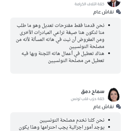
كتلة ائتلاف الكرامة
فؤاد ثامر
كتلة حزب قلب تونس
نقاش عام
نجم الدين بن سالم
نحن قدمنا فقط مقترحات تعديل وهو ما طلب
الكتلة الديمقراطية
منا لتكون هنا صيغة تراعي المبادرات الأخرى
ومن المفروض أن نبت في هاته المسألة لأنه من
مصلحة التونسيين
هناك تعطيل في أعمال هاته اللجنة وبها فيه
تعطيل من مصلحة التونسيين
سماح دمق
كتلة حزب قلب تونس
نقاش عام
نحن كلنا نخدم مصلحة التونسيين
يوجد أمور اجرائية يجب احترامها وهذا يكون