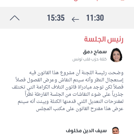
التومي الحمروني
15:35
11:30
كتلة حركة النهضة
غير منتمين إلى اللجنة
8
رئيس الجلسة
أسامة الخليفي
كتلة حزب قلب تونس
سماح دمق
كتلة حزب قلب تونس
سيف الدين مخلوف
كتلة ائتلاف الكرامة
وضحت رئيسة اللجنة أن مشروع هذا القانون فيه
عبد اللطيف علوي
إستعجال النظر وأنه سيتم النقاش وعرض الفصول فصلاً
كتلة ائتلاف الكرامة
فصلاً لكن توجد مبادراة قانون ائتلاف الكرامة التي تختلف
أحمد بن عياد
جذرياً على ضوء النقاشات من الجلسة الفارطة نظراً
كتلة ائتلاف الكرامة
لمقترحات التعديل اللتي قدمتها الكتلة وبينت أنه سيتم
عرض هذا مقترح القانون على مكتب المجلس
طارق براهمي
كتلة الاصلاح
مريم السعيدي
سيف الدين مخلوف
كتلة حزب قلب تونس