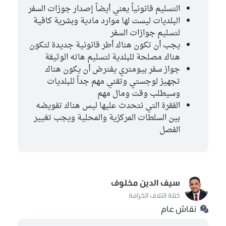
التسليم قانونياً يعني أيضاً إصدار جوزات السفر
البلديات ليست لها موارد مادية وبشرية كافية
لتسليم جوازات السفر
يجب أن تكون هناك أطر قانونية جديدة لتكون
هناك مصلحة للبلدية لتسليم هاته الوثيقة
جواز سفر بيومتري يفترض أن يكون هناك
تجهيز لوجستي وتقني مهم جداً للبلديات
وسيطلب وقت ومال مهم
الفقرة التي نتحدث عليها ليس هناك تفويضه
بين السلطات المركزية والمحلية ويجب تغيير
الفصل
سيف الدين مخلوف
كتلة ائتلاف الكرامة
نقاش عام