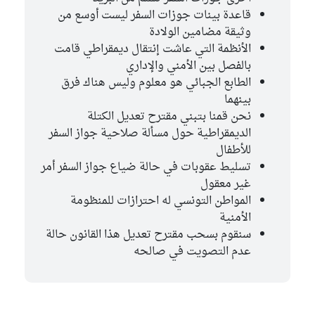
قاعدة بينات جوزات السفر ليست أوسع من
وثيقة مضامين الولادة
الأنظمة التي عاشت إنتقال ديمقراطي قامت
بالفصل بين الأمني والإداري
الطابع الجبائي هو معلوم وليس هناك فرق
بينهما
نحن قمنا بتبني مقترح تعديل الكتلة
الديمقراطية حول مسألة صلاحية جواز السفر
للأطفال
تسليط عقوبات في حالة ضياع جواز السفر أمر
غير معقول
المواطن التونسي له احترازات للمنظومة
الأمنية
سنقوم بسحب مقترح تعديل هذا القانون حالة
عدم التصويت في صالحه