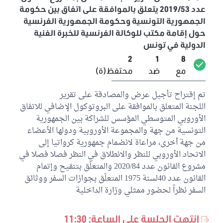
عدد 2019/53 يتعلق بالموافقة على اتفاق بين حكومة
فائزة بوهلال
الجمهورية التونسية وحكومة الجمهورية الفرنسية
كتلة حركة النهضة
حول إقامة مكتب للوكالة الفرنسية للخبرة الفنية
الدولية في تونس
بلقاسم حسن
2
1
8
كتلة حركة النهضة
مع
ضد
محتفظ(ة)
نبيل حجي
تم إقتراح تأجيل عرض والمصادقة على تقرير
الكتلة الديمقراطية
اللجنة المتعلق بالموافقة على البروتوكول الإضافي للاتفاق
منيرة العياري
الأوروبي المتوسطي المؤسس للشراكة بين الجمهورية
الكتلة الديمقراطية
التونسية من جهة والمجموعة الأوروبية ودولها الأعضاء
من جهة أخرى، مراعاة لانضمام جمهورية كرواتيا إلى
محمد السخيري
الاتحاد الأوروبي للنظر والانطلاق في النظر فصلا فصلا في
كتلة حزب قلب تونس
مشروع القانون عدد 2020/84 والمتعلّق بتنقيح وإتمام
القانون عدد 40لسنة 1975 المتعلّق بجوازات السفر ووثائق
عواطف قريش عبيد
السفر نظراً لحضور ممثلي وزارة الداخلية
كتلة الحزب الدستوري الحر
محمد العفاس
انتهت الجلسة على الساعة: 11:30
كتلة ائتلاف الكرامة