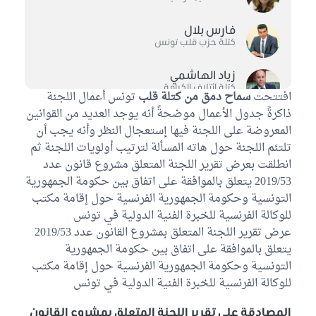
فارس بلال
كتلة حزب قلب تونس
زياد الهاشمي
كتلة ائتلاف الكرامة
افتتحت
سماح دمق من كتلة قلب
تونس أعمال اللجنة
ذاكرةً جدول الأعمال موضحةً أنه يوجد العديد من القوانين
حسين جنيح
المعروضة على اللجنة فيها إستعجال النظر وأنه يجب أن
كتلة تحيا تونس
تلتئم اللجنة حول هاته المسألة لترتيب أولويات اللجنة ثم
انطلقت بعرض تقرير اللجنة المتعلق مشروع قانون عدد
ليليا بالليل
كتلة الاصلاح
2019/53 يتعلق بالموافقة على اتفاق بين حكومة الجمهورية
التونسية وحكومة الجمهورية الفرنسية حول إقامة مكتب
نسرين العماري
للوكالة الفرنسية للخبرة الفنية الدولية في تونس
كتلة الاصلاح
عرض تقرير اللجنة المتعلق بمشروع القانون عدد 2019/53
يتعلق بالموافقة على اتفاق بين حكومة الجمهورية
أحمد بلقاسم
التونسية وحكومة الجمهورية الفرنسية حول إقامة مكتب
كتلة حركة النهضة
للوكالة الفرنسية للخبرة الفنية الدولية في تونس
فريدة عبيدي
المصادقة على تقرير اللجنة المتعلق بمشروع القانون
كتلة حركة النهضة