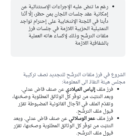
رغم ما تنصّ عليه الإجراءات الإستثنائية عن
إمكانية عقد جلسات اللجان بمن حظر، إلّا أنّنا
دأبنا في اللجنة الإنتخابية على إحترام تواجد
التمثيلية الحزبية اللازمة في جلسات فرز
ملفات الترشّح وذلك لإكساء هاته العملية
بالشفافيّة اللازمة
الشروع في فرز ملفات الترشّح للتجديد نصف تركيبة
مجلس هيئة النفاذ الى المعلومة:
فرز ملف
إلياس الميلادي
عن صنف قاض عدلي.
وبعد التثبّت من توفّر كل الوثائق المطلوبة وصحّتها،
وتقدّم الملف في الآجال القانونية المضبوطة تقرّر
قبول ملف الترشّح.
فرز ملف
عمر الوسلاتي
عن صنف قاض عدلي. وبعد
التثبّت من توفّر كل الوثائق المطلوبة وصحّتها، تقرّر
قبول ملف الترشّح.