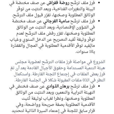
فرز ملف ترشّح
روضة قفراش
عن صنف مختصّة في
البيئة والتغيّرات المُناخية، وبعد التثبّت من توفّر
الوثائق المطلوبة وصحّتها، تقرّر قبول ملف الترشّح.
فرز ملف ترشّح
سامية الفرجاني
عن صنف مختصّة
في الشؤون الإقتصادية، وبعد التثبّت من الوثائق
المطلوبة وصحّتها، تقرّر رفض ملف الترشّح لعدم
توفّر وثيقة تُفيد التصريح عن الدخل السنوي وغياب
مايُفيد توفّر الأقدمية المطلوبة في المجال والمُقدّرة
بـ10 سنوات.
الشروع في مواصلة فرز ملفات الترشّح لعضوية مجلس
هيئة التنمية المستدامة وحقوق الأجيال القادمة بعد أن تمّ
فرز بعض الملفات في إجتماع اللجنة الفارطة. واستكمال
النظر في الـ03 ملفات المقبولة شكلا في الجلسة الفارطة.
فرز ملف ترشّح
برهان الذوادي
عن صنف مُختصّ في
التهيئة الترابية والتعمير، وبعد التثبّت من الوثائق
المطلوبة وصحّتها، ونظرا لغياب لوثيقة تُثبت
الأقدمية المطلوبة بصفة صريحة وواضحة، وفي
قرار سابق لللجنة في إعتماد السيرة الذاتية لتحديد