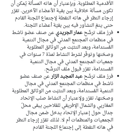
الأقدمية المطلوبة. وبإعتبار أن هاته المسألة يُمكن أن
تكون مسألة خلافية بين بقية الأعضاء الآخرين. تقرّر
إرجاء النظر في هاته النقطة لإجتماع اللجنة القادم
حتى يتمّ التشاور فيه بين بقيّة أعضاء اللجنة.
فرز ملف ترشّح
عمار الجريدي
عن صنف عضو ناشط
في منظمات المجتمع المدني في مجال التنمية
المُستدامة، وبعد التثبّت من الوثائق المطلوبة
وصحّتها وتوفّر لشرط النشاط لمدّة 7 سنوات في
جمعيات المجتمع المدني في مجال التنمية
المُستدامة، تقرّر قبول ملف الترشّح.
فرز ملف ترشّح
عبد المجيد الزار
عن صنف عضو
ناشط في منظمات المجتمع المدني في مجال
التنمية المُستدامة، وبعد التثبّت من الوثائق المطلوبة
وصحّتها، تقرّر ولإعتبار أن النشاط صلب الإتحاد
المغاربي والشمال الإفريقي للفلاحين يبقى محلّ
جدال حول إعتبار الإتحاد يدخل ضمن مجال
الجمعيات والمنظمات أم لا. لذلك تقرّر إرجاء النظر
في هاته النقطة إلى إجتماع اللجنة القادم