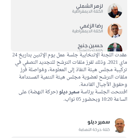
لزهر الشملي
الكتلة الديمقراطية
رضا الزغمي
الكتلة الديمقراطية
حسين جنيح
كتلة تحيا تونس
عقدت اللجنة الإنتخابية جلسة عمل يوم الإثنين بتاريخ 24
ماي 2021. وذلك لفرز ملفات الترشح للتجديد النصفي في
مريم السعيدي
تركيبة مجلس هيئة النفاذ إلى المعلومة، ومُواصلة فرز
كتلة حزب قلب تونس
ملفات الترشح لعضوية مجلس هيئة التنمية المستدامة
وحقوق الأجيال القادمة.
يمينة الزغلامي
افتتحت الجلسة برئاسة
كتلة حركة النهضة
سمير ديلو
(حركة النهضة) على
الساعة 10:20 وبحضور 05 نواب.
سمير ديلو
كتلة حركة النهضة