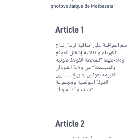
photovoltaïque de Metbassta"
Article 1
تتمّ الموافقة على اتفاقية لزمة إنتاج
الكهرباء واتفاقية إشغال الموقع
وملاحقهما "للمحطة الفولطاضوئية
بالمتبسطة" من ولاية القيروان
المُبرمة بتونس بتاريخ ...... بين
الدولة التونسية ومجموعة
"ت.ب.و.أ / أ.م.و.أ".
Article 2