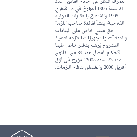
بصرف النظر عن أحكام القانون عدد
21 لسنة 1995 المؤرخ في 13 فيفري
1995 والمُتعلق بالعقارات الدولية
الفلاحية، ينشأ لفائدة صاحب اللزمة
حق عيني خاص على البنايات
والمنشآت والتجهيزات اللازمة لتنفيذ
المشروع يُرسّم بدفتر خاص طبقا
لأحكام الفصل عدد 39 من القانون
عدد 23 لسنة 2008 المؤرخ في أوّل
أفريل 2008 والمُتعلق بنظام اللزمات.