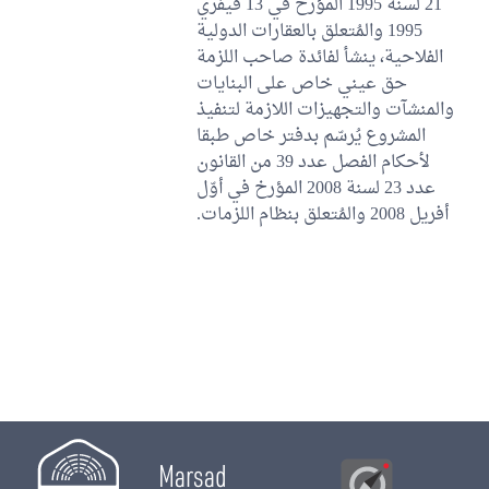
21 لسنة 1995 المؤرخ في 13 فيفري
1995 والمُتعلق بالعقارات الدولية
الفلاحية، ينشأ لفائدة صاحب اللزمة
حق عيني خاص على البنايات
والمنشآت والتجهيزات اللازمة لتنفيذ
المشروع يُرسّم بدفتر خاص طبقا
لأحكام الفصل عدد 39 من القانون
عدد 23 لسنة 2008 المؤرخ في أوّل
أفريل 2008 والمُتعلق بنظام اللزمات.
Marsad