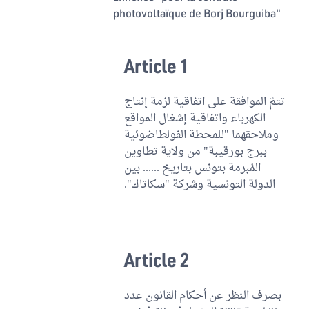
photovoltaïque de Borj Bourguiba"
Article 1
تتمّ الموافقة على اتفاقية لزمة إنتاج
الكهرباء واتفاقية إشغال المواقع
وملاحقهما "للمحطة الفولطاضوئية
ببرج بورقيبة" من ولاية تطاوين
المُبرمة بتونس بتاريخ ...... بين
الدولة التونسية وشركة "سكاتاك".
Article 2
بصرف النظر عن أحكام القانون عدد