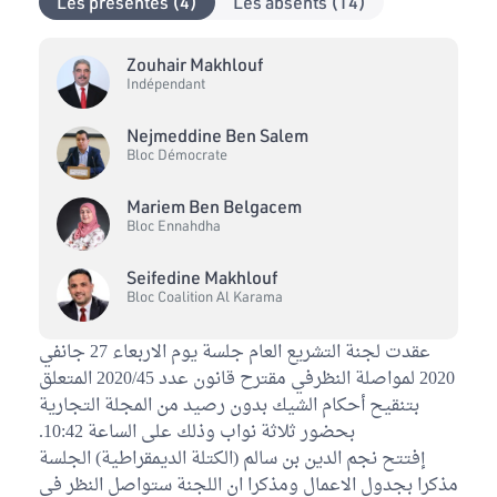
Les présentes (4)
Les absents (14)
Zouhair Makhlouf
Indépendant
Nejmeddine Ben Salem
Bloc Démocrate
Mariem Ben Belgacem
Bloc Ennahdha
Seifedine Makhlouf
Bloc Coalition Al Karama
عقدت لجنة التشريع العام جلسة يوم الاربعاء 27 جانفي
2020 لمواصلة النظرفي مقترح قانون عدد 2020/45 المتعلق
بتنقيح أحكام الشيك بدون رصيد من المجلة التجارية
بحضور ثلاثة نواب وذلك على الساعة 10:42.
إفتتح نجم الدين بن سالم (الكتلة الديمقراطية) الجلسة
مذكرا بجدول الاعمال ومذكرا ان اللجنة ستواصل النظر في