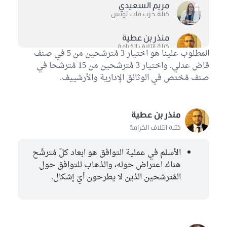
مريم السعيدي
كتلة حزب قلب تونس
منذر بن عطية
كتلة ائتلاف الكرامة
المطلوب علينا هو اختيار 3 مُترشحين من 5 في صنف
قاض عدلي. واختيار 3 مُترشحين من 15 مُترشحا في
أحمد بن عياد
صنف مُختص في الوثائق الإدارية والأرشييف.
كتلة ائتلاف الكرامة
طارق براهمي
كتلة الاصلاح
منذر بن عطية
كتلة ائتلاف الكرامة
يمينة الزغلامي
كتلة حركة النهضة
الأسلم في عملية التوافق هو ابعاد كلّ مُترشّح
هناك اعتراض حوله، والذهاب للتوافق حول
جميلة الجويني
المُترشحين الذين لا يطرحون أيّ إشكال.
كتلة حركة النهضة
لسعد حجلاوي
الكتلة الديمقراطية