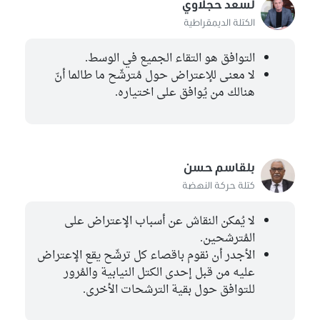
لسعد حجلاوي
نجم الدين بن سالم
الكتلة الديمقراطية
الكتلة الديمقراطية
فؤاد ثامر
التوافق هو التقاء الجميع في الوسط.
كتلة حزب قلب تونس
لا معنى للإعتراض حول مُترشّح ما طالما أنّ
هنالك من يُوافق على اختياره.
عياض اللومي
مستقل
بلقاسم حسن
كتلة حركة النهضة
لا يُمكن النقاش عن أسباب الإعتراض على
المُترشحين.
الأجدر أن نقوم باقصاء كل ترشّح يقع الإعتراض
عليه من قبل إحدى الكتل النيابية والمُرور
للتوافق حول بقية الترشحات الأخرى.