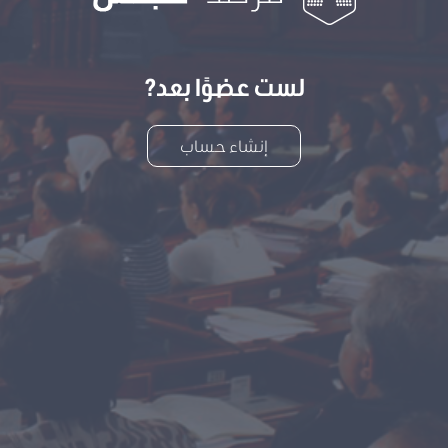
لست عضوًا بعد?
إنشاء حساب