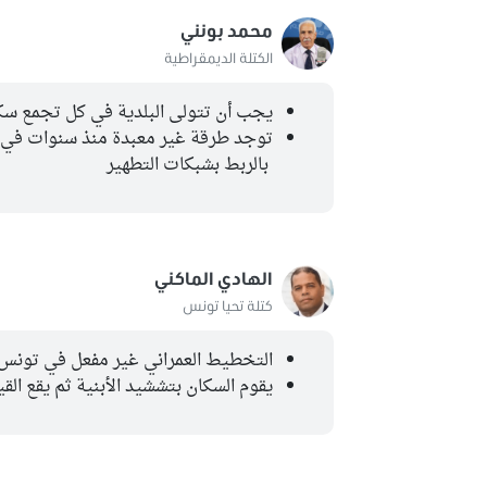
محمد بونني
الكتلة الديمقراطية
يجب أن تتولى البلدية في كل تجمع سكاني يبلغ 1000 ساكن 
توجد طرقة غير معبدة منذ سنوات في انت
بالربط بشبكات التطهير
الهادي الماكني
كتلة تحيا تونس
التخطيط العمراني غير مفعل في تونس
يقوم السكان بتششيد الأبنية ثم يقع الق