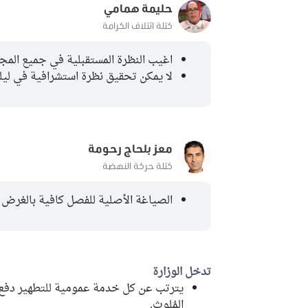
حليمة همامي
كتلة ائتلاف الكرامة
اغيب النظرة المستقبلية في جميع المج
لا يمكن تحقيق نظرة استشرافية في لي
معز بلحاج رحومة
كتلة حركة النهضة
الصياغة الأصلية للفصل كافية بالغرض
تدخل الوزارة
يترتب عن كل خدمة عمومية للتطهير دفع م
المُلوث.