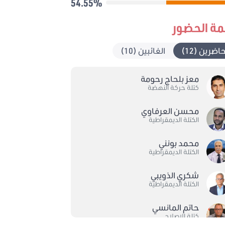
54.55%
مة الحضور
حاضرين (12)
الغائبين (10)
معز بلحاج رحومة
كتلة حركة النهضة
محسن العرفاوي
الكتلة الديمقراطية
محمد بونني
الكتلة الديمقراطية
شكري الذويبي
الكتلة الديمقراطية
حاتم المانسي
كتلة الاصلاح