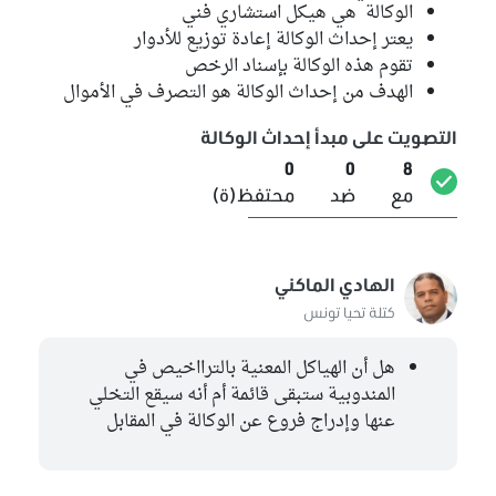
الوكالة هي هيكل استشاري فني
يعتر إحداث الوكالة إعادة توزيع للأدوار
تقوم هذه الوكالة بإسناد الرخص
الهدف من إحداث الوكالة هو التصرف في الأموال
التصويت على مبدأ إحداث الوكالة
0
0
8
مع
ضد
محتفظ(ة)
الهادي الماكني
كتلة تحيا تونس
هل أن الهياكل المعنية بالترااخيص في
المندوبية ستبقى قائمة أم أنه سيقع التخلي
عنها وإدراج فروع عن الوكالة في المقابل