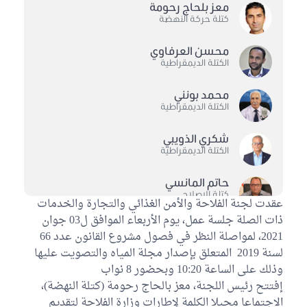
معز بلحاج رحومة
كتلة حركة النهضة
محسن العرفاوي
الكتلة الديمقراطية
محمد بونني
الكتلة الديمقراطية
شكري الذويبي
الكتلة الديمقراطية
حاتم المانسي
كتلة الاصلاح
عقدت لجنة الفلاحة والأمن الغذائي والتجارة والخدمات
ذات الصلة جلسة عمل، يوم الأربعاء الموافق ل03 جوان
فخر الدين شبشوب
2021، لمواصلة النظر في فصول مشروع القانون عدد 66
كتلة الاصلاح
لسنة 2019 المتعلق بإصدار مجلة المياه والتصويت عليها
وذلك على الساعة 10:20 وبحضور 8 نواب
محمد صالح اللطيفي
كتلة حزب قلب تونس
إفتتح رئيس اللجنة، معز بالحاج رحومة (كتلة النهضة)،
الاجتماعا محيلا الكلمة لإطارات وزارة الفلاحة لتقديم