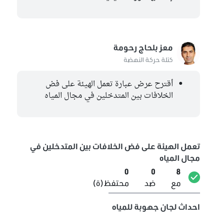
الهادي الماكني
كتلة تحيا تونس
لمياء جعيدان
مستقل
معز بلحاج رحومة
كتلة حركة النهضة
غير منتمين إلى اللجنة
1
أقترح عرض عبارة تعمل الهيئة على فض
هاجر البوهلالي
الخلافات بين المتدخلين في مجال المياه
كتلة حزب قلب تونس
تعمل الهيئة على فض الخلافات بين المتدخلين في
مجال المياه
0
0
8
مع
ضد
محتفظ(ة)
احداث لجان جهوبة للمياه