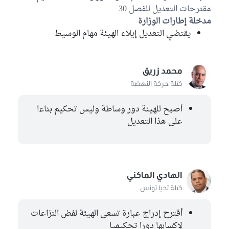
حليمة همامي
مقترحات التعديل للفصل 30
كتلة ائتلاف الكرامة
مدخلة إطارات الوزارة
يقتضي التعديل إيلاء الهيئة مهام الوسيط
فتحي بلقاسم
كتلة حركة النهضة
محمد زريق
نسيبة بن علي
كتلة حركة النهضة
كتلة حركة النهضة
موسى بن أحمد
أصبح للهيئة دور وساطة وليس تحكيم بناءا
كتلة حركة النهضة
على هذا التعديل
محمد زريق
كتلة حركة النهضة
سلمى معالج
الهادي الماكني
الكتلة الديمقراطية
كتلة تحيا تونس
سهام الشريقي
كتلة حزب قلب تونس
أقترح إدراج عبارة تسعى الهيئة لفض النزاعات
لإكسابها دورا تحكيميا