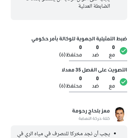
الضابطة العدلية
ضبط التمثيلية الجهوية للوكالة بأمر حكومي
0
0
0
مع
ضد
محتفظ(ة)
التصويت على الفصل 35 معدلا
0
0
0
مع
ضد
محتفظ(ة)
معز بلحاج رحومة
كتلة حركة النهضة
يجب أن نجد مخركا للتصرف في مياه الري في