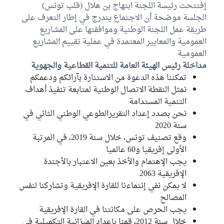
إفتتحت رئيسة اللجنة ابتهاج بن هلال (قلب تونس)
الجلسة موضحة أن الاجتماع يندرج في إطار التعرف على
عبد المجيد عمار
طريقة عمل اللجنة الوطنية وموافقتها على المشاريع
كتلة حركة النهضة
العمومية والمعايير المعتمدة في عملية تقييم المشاريع
العمومية
محمد القوماني
كتلة حركة النهضة
مداخلة رئيس الهيئة العامة للتنمية القطاعية والجهوية
تمكننا هذه الدعوة من الاستنارة بآرائكم ودعمكم
كمال الحبيب فراج
نمثل النقطة الاتصال الوطنية لمتابعة تنفيذ أهداف
الكتلة الديمقراطية
التنمية المستدامة
نحن بصدد إعداد التقريرالطوعي الوطني الثاني في
رضا الجوادي
سنة 2020
مستقل
وقع تصنيف تونس، خلال سنة 2019، في المرتبة
الأولى إفريقيا و60 عالميا
شادية الحفصوني
كتلة حزب قلب تونس
يجب الإهتمام والأخذ بعين الاعتبار بالأجندة
الإفريقية 2063
سهير العسكري
لا يمكن نفي إنتماءنا للقارة الإفريقية وتشاركنا لنفس
مستقل
المصالح
يجب الحرص على مكانتنا في القارة الإفريقية
غير منتمين إلى اللجنة
2
خلال سنة 2012، قمنا بإعداد الميزانية التكميلية في