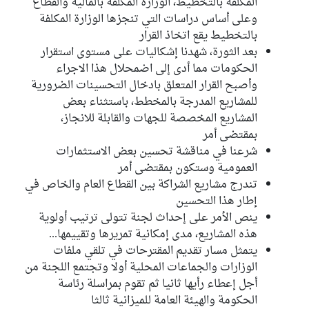
المكلفة بالتخطيط، الوزارة المكلفة بالمالية والقطاع
وعلى أساس دراسات التي تنجزها الوزارة المكلفة
بالتخطيط يقع اتخاذ القرار
بعد الثورة، شهدنا إشكاليات على مستوى استقرار
الحكومات مما أدى إلى اضمحلال هذا الاجراء
وأصبح القرار المتعلق بادخال التحسينات الضرورية
للمشاريع المدرجة بالمخطط، باستثناء بعض
المشاريع المخصصة للجهات والقابلة للانجاز،
بمقتضى أمر
شرعنا في مناقشة تحسين بعض الاستثمارات
العمومية وستكون بمقتضى أمر
تندرج مشاريع الشراكة بين القطاع العام والخاص في
إطار هذا التحسين
ينص الأمر على إحداث لجنة تتولى ترتيب أولوية
هذه المشاريع، مدى إمكانية تمريرها وتقييمها...
يتمثل مسار تقديم المقترحات في تلقي ملفات
الوزارات والجماعات المحلية أولا وتجتمع اللجنة من
أجل إعطاء رأيها ثانيا ثم تقوم بمراسلة رئاسة
الحكومة والهيئة العامة للميزانية ثالثا