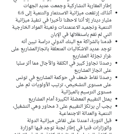
إطار المقاربة التشاركية وجمعت عديد الجهات
محمد ضياء الدين بن عمر
الكتلة الديمقراطية
آنذاك، إرتفعت ميزانية الاستثمار والتنمية إلى 6.6
مليار دينار إلا أننا لاحظنا تأخيرا في تنفيذ ميزانية
هاجر البوهلالي
التنمية وتجميد الاعتمتدات وتعبئة المواد الخارجية
كتلة حزب قلب تونس
التي لم نقم باستغلالها في الإبان
قدمنا بالشراكة مع البنك الدولي دراسة تبين أنه
توجد عديد الاشكاليات المتعلقة بانجازالمشاريع على
غرار تجزئة المشاريع
رصدنا تجاوز كبير في الكلفة والآجال مما أثر سلبا
على انجاز المشاريع
رصدنا نقاط ضعف في حوكمة المشاريع في تونس
على مستوى التشخيص، ترتيب الأولويات ثم على
مستوى الترسيم بالميزانية
يمثل التقييم المعضلة الكبيرة أمام المشاريع
يجب أن يرتكز التقييم على 3 محاور وهي التشغيل،
التنمية والعدالة الاجتماعية
قبل الثورة، اعتدنا على نقاش ميزانية الدولة
والوزارات فنيا في إطار لجنة توجد فيها الوزارة