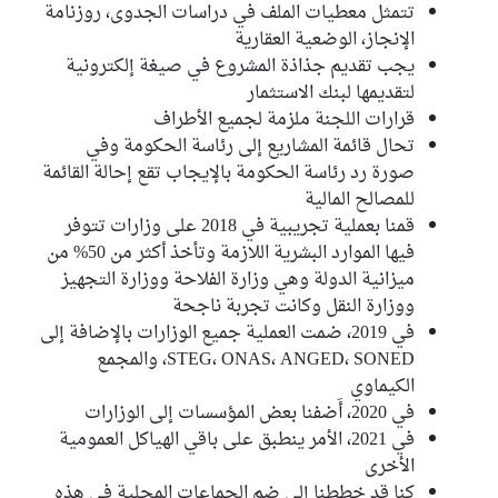
تتمثل معطيات الملف في دراسات الجدوى، روزنامة
الإنجاز، الوضعية العقارية
يجب تقديم جذاذة المشروع في صيغة إلكترونية
لتقديمها لبنك الاستثمار
قرارات اللجنة ملزمة لجميع الأطراف
تحال قائمة المشاريع إلى رئاسة الحكومة وفي
صورة رد رئاسة الحكومة بالإيجاب تقع إحالة القائمة
للمصالح المالية
قمنا بعملية تجريبية في 2018 على وزارات تتوفر
فيها الموارد البشرية اللازمة وتأخذ أكثر من 50% من
ميزانية الدولة وهي وزارة الفلاحة ووزارة التجهيز
ووزارة النقل وكانت تجربة ناجحة
في 2019، ضمت العملية جميع الوزارات بالإضافة إلى
STEG، ONAS، ANGED، SONED، والمجمع
الكيماوي
في 2020، أَضفنا بعض المؤسسات إلى الوزارات
في 2021، الأمر ينطبق على باقي الهياكل العمومية
الأخرى
كنا قد خططنا إلى ضم الجماعات المحلية في هذه